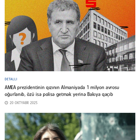
DETALLI
AMEA prezidentinin qızının Almaniyada 1 milyon avrosu
oğurlanıb, özü isə polisə getmək yerinə Bakıya qaçıb
20 OKTYABR 2025