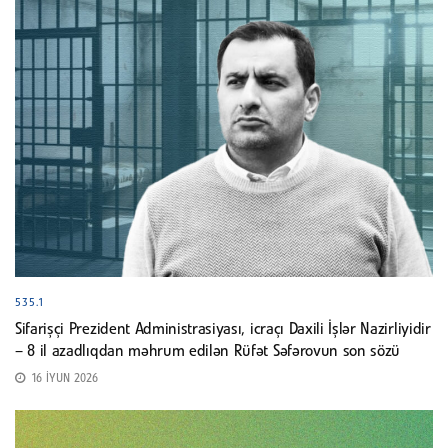
535.1
Sifarişçi Prezident Administrasiyası, icraçı Daxili İşlər Nazirliyidir
– 8 il azadlıqdan məhrum edilən Rüfət Səfərovun son sözü
16 İYUN 2026