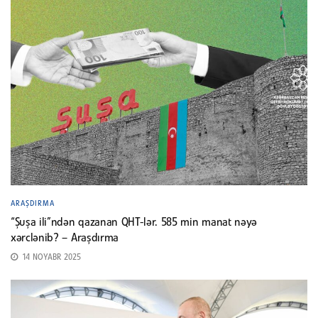
ARAŞDIRMA
“Şuşa ili”ndən qazanan QHT-lər. 585 min manat nəyə
xərclənib? – Araşdırma
14 NOYABR 2025