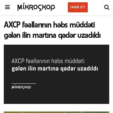
IANƏ ET
AXCP fəallarının həbs müddəti
gələn ilin martına qədər uzadıldı