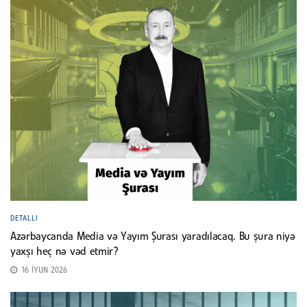
DETALLI
Azərbaycanda Media və Yayım Şurası yaradılacaq. Bu şura niyə
yaxşı heç nə vəd etmir?
16 İYUN 2026