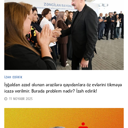
İZAH EDIRIK
İşğaldan azad olunan ərazilərə qayıdanlara öz evlərini tikməyə
icazə verilmir. Burada problem nədir? İzah edirik!
11 NOYABR 2025