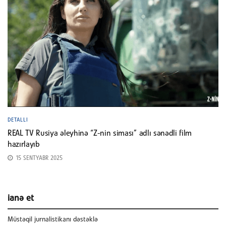
DETALLI
REAL TV Rusiya əleyhinə “Z-nin siması” adlı sənədli film
hazırlayıb
15 SENTYABR 2025
ianə et
Müstəqil jurnalistikanı dəstəklə