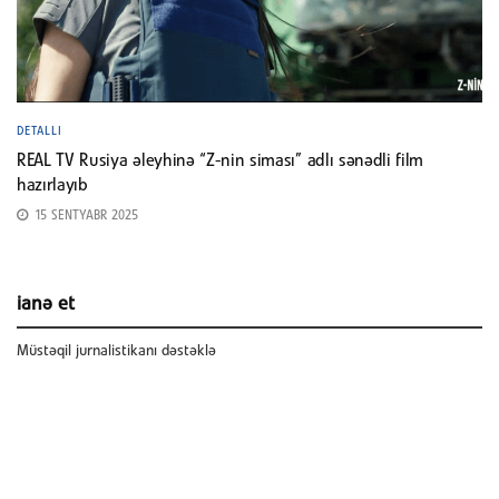
DETALLI
REAL TV Rusiya əleyhinə “Z-nin siması” adlı sənədli film
hazırlayıb
15 SENTYABR 2025
ianə et
Müstəqil jurnalistikanı dəstəklə