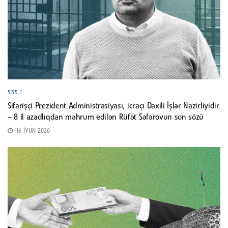
535.1
Sifarişçi Prezident Administrasiyası, icraçı Daxili İşlər Nazirliyidir
– 8 il azadlıqdan məhrum edilən Rüfət Səfərovun son sözü
16 İYUN 2026