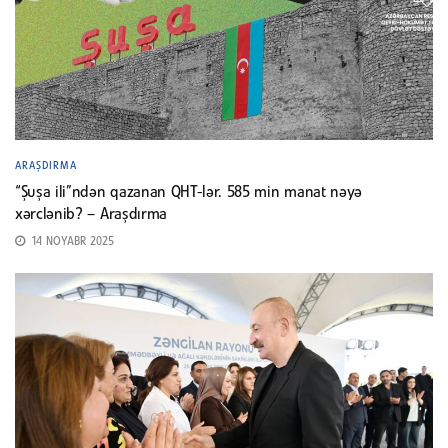
ARAŞDIRMA
“Şuşa ili”ndən qazanan QHT-lər. 585 min manat nəyə
xərclənib? – Araşdırma
14 NOYABR 2025