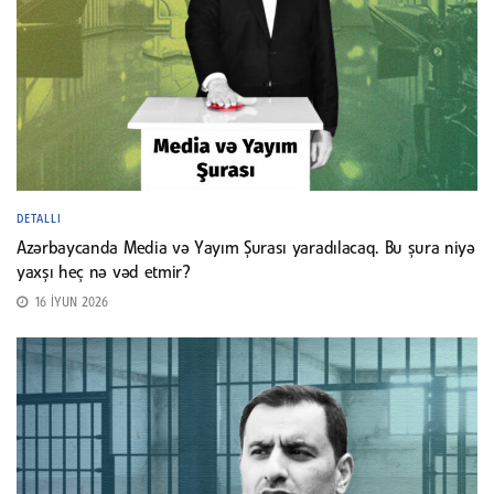
DETALLI
Azərbaycanda Media və Yayım Şurası yaradılacaq. Bu şura niyə
yaxşı heç nə vəd etmir?
16 İYUN 2026