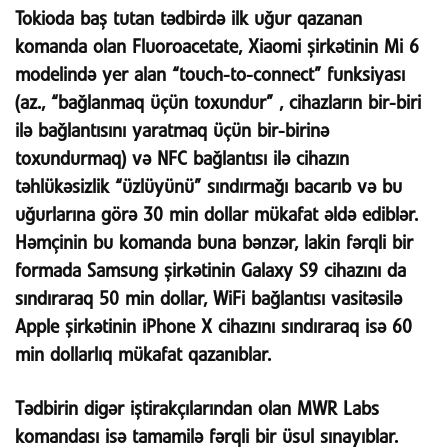
Tokioda baş tutan tədbirdə ilk uğur qazanan
komanda olan Fluoroacetate, Xiaomi şirkətinin Mi 6
modelində yer alan “touch-to-connect” funksiyası
(az., “bağlanmaq üçün toxundur” , cihazların bir-biri
ilə bağlantısını yaratmaq üçün bir-birinə
toxundurmaq) və NFC bağlantısı ilə cihazın
təhlükəsizlik “üzlüyünü” sındırmağı bacarıb və bu
uğurlarına görə 30 min dollar mükafat əldə ediblər.
Həmçinin bu komanda buna bənzər, lakin fərqli bir
formada Samsung şirkətinin Galaxy S9 cihazını da
sındıraraq 50 min dollar, WiFi bağlantısı vasitəsilə
Apple şirkətinin iPhone X cihazını sındıraraq isə 60
min dollarlıq mükafat qazanıblar.
Tədbirin digər iştirakçılarından olan MWR Labs
komandası isə tamamilə fərqli bir üsul sınayıblar.