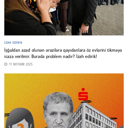
İZAH EDIRIK
İşğaldan azad olunan ərazilərə qayıdanlara öz evlərini tikməyə
icazə verilmir. Burada problem nədir? İzah edirik!
11 NOYABR 2025