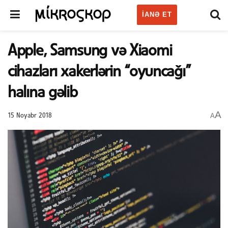
IANƏ ET
Apple, Samsung və Xiaomi
cihazları xakerlərin “oyuncağı”
halına gəlib
A
A
15 Noyabr 2018