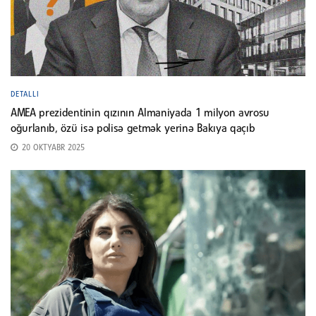
DETALLI
AMEA prezidentinin qızının Almaniyada 1 milyon avrosu
oğurlanıb, özü isə polisə getmək yerinə Bakıya qaçıb
20 OKTYABR 2025