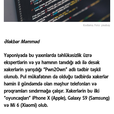
Kodlama. Foto: pixabay
Ələkbər Məmməd
Yaponiyada bu yaxınlarda təhlükəsizlik üzrə
ekspertlərin və ya hamının tanıdığı adı ilə desək
xakerlərin yarışdığı “Pwn2Own” adlı tədbir təşkil
olunub. Pul mükafatının da olduğu tədbirdə xakerlər
həmin il gündəmdə olan məşhur telefonları və
proqramları sındırmağa çalışır. Xakerlərin bu ilki
“oyuncaqları” iPhone X (Apple), Galaxy S9 (Samsung)
və Mi 6 (Xiaomi) olub.