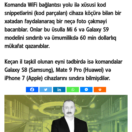
Komanda WiFi bağlantısı yolu ilə xüsusi kod
snippetlərini (kod parçaları) cihaza köçürə bilən bir
xətadan faydalanaraq bir neçə foto çəkməyi
bacarıblar. Onlar bu üsulla Mi 6 və Galaxy S9
modelini sındırıb və ümumilikdə 60 min dollarlıq
mükafat qazanıblar.
Keçən il təşkil olunan eyni tədbirdə isə komandalar
Galaxy S8 (Samsung), Mate 9 Pro (Huawei) və
iPhone 7 (Apple) cihazlarını sındıra bilmişdilər.