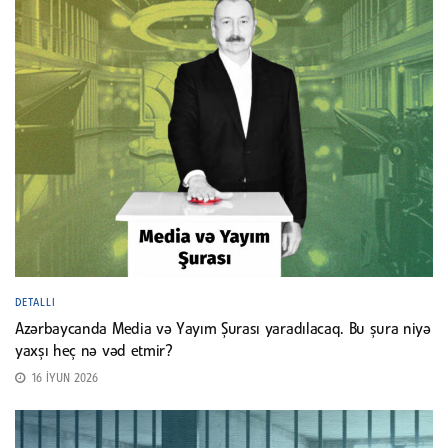
DETALLI
Azərbaycanda Media və Yayım Şurası yaradılacaq. Bu şura niyə
yaxşı heç nə vəd etmir?
16 İYUN 2026