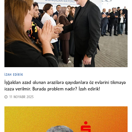
İZAH EDIRIK
İşğaldan azad olunan ərazilərə qayıdanlara öz evlərini tikməyə
icazə verilmir. Burada problem nədir? İzah edirik!
11 NOYABR 2025