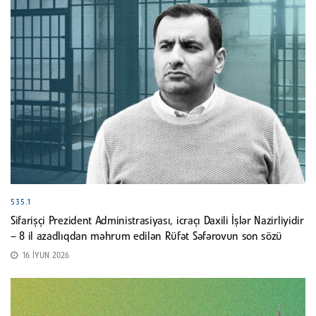
535.1
Sifarişçi Prezident Administrasiyası, icraçı Daxili İşlər Nazirliyidir
– 8 il azadlıqdan məhrum edilən Rüfət Səfərovun son sözü
16 İYUN 2026