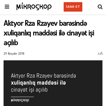
IANƏ ET
Aktyor Rza Rzayev barəsində
xuliqanlıq maddəsi ilə cinayət işi
açılıb
A
A
29 Noyabr 2018