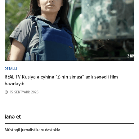
DETALLI
REAL TV Rusiya əleyhinə “Z-nin siması” adlı sənədli film
hazırlayıb
15 SENTYABR 2025
ianə et
Müstəqil jurnalistikanı dəstəklə