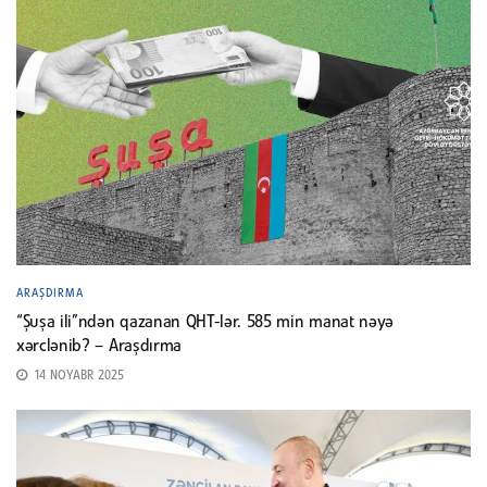
ARAŞDIRMA
“Şuşa ili”ndən qazanan QHT-lər. 585 min manat nəyə
xərclənib? – Araşdırma
14 NOYABR 2025