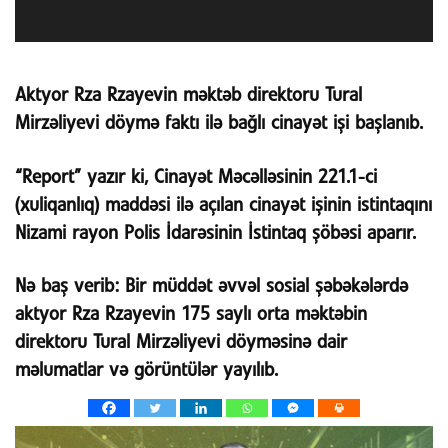
Aktyor Rza Rzayevin məktəb direktoru Tural
Mirzəliyevi döymə faktı ilə bağlı cinayət işi başlanıb.
“Report” yazır ki, Cinayət Məcəlləsinin 221.1-ci
(xuliqanlıq) maddəsi ilə açılan cinayət işinin istintaqını
Nizami rayon Polis İdarəsinin İstintaq şöbəsi aparır.
Nə baş verib:
Bir müddət əvvəl sosial şəbəkələrdə
aktyor Rza Rzayevin 175 saylı orta məktəbin
direktoru Tural Mirzəliyevi döyməsinə dair
məlumatlar və görüntülər yayılıb.