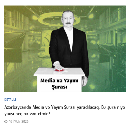
DETALLI
Azərbaycanda Media və Yayım Şurası yaradılacaq. Bu şura niyə
yaxşı heç nə vəd etmir?
16 İYUN 2026