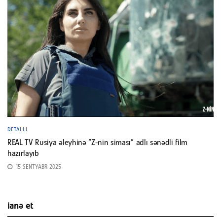
DETALLI
REAL TV Rusiya əleyhinə “Z-nin siması” adlı sənədli film
hazırlayıb
15 SENTYABR 2025
ianə et