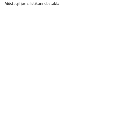
Müstəqil jurnalistikanı dəstəklə