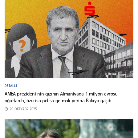
DETALLI
AMEA prezidentinin qızının Almaniyada 1 milyon avrosu
oğurlanıb, özü isə polisə getmək yerinə Bakıya qaçıb
20 OKTYABR 2025