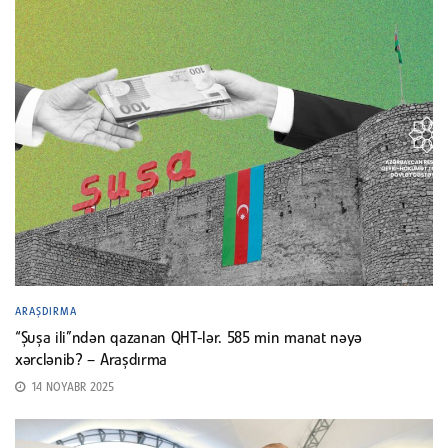
ARAŞDIRMA
“Şuşa ili”ndən qazanan QHT-lər. 585 min manat nəyə
xərclənib? – Araşdırma
14 NOYABR 2025