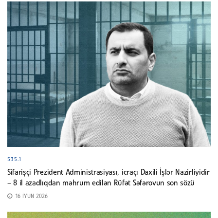
535.1
Sifarişçi Prezident Administrasiyası, icraçı Daxili İşlər Nazirliyidir
– 8 il azadlıqdan məhrum edilən Rüfət Səfərovun son sözü
16 İYUN 2026