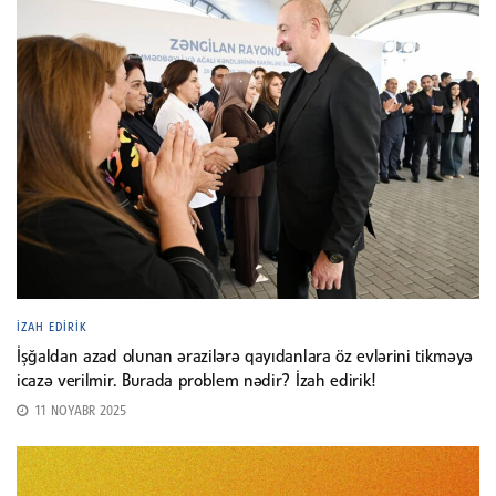
İZAH EDIRIK
İşğaldan azad olunan ərazilərə qayıdanlara öz evlərini tikməyə
icazə verilmir. Burada problem nədir? İzah edirik!
11 NOYABR 2025