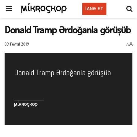
IANƏ ET
Donald Tramp Ərdoğanla görüşüb
A
A
09 Fevral 2019