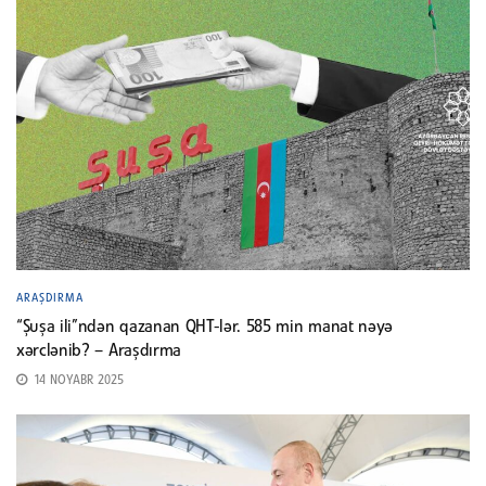
ARAŞDIRMA
“Şuşa ili”ndən qazanan QHT-lər. 585 min manat nəyə
xərclənib? – Araşdırma
14 NOYABR 2025