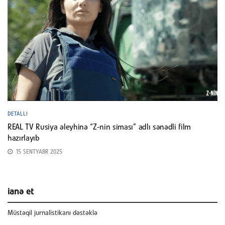
DETALLI
REAL TV Rusiya əleyhinə “Z-nin siması” adlı sənədli film
hazırlayıb
15 SENTYABR 2025
ianə et
Müstəqil jurnalistikanı dəstəklə