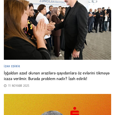
İZAH EDIRIK
İşğaldan azad olunan ərazilərə qayıdanlara öz evlərini tikməyə
icazə verilmir. Burada problem nədir? İzah edirik!
11 NOYABR 2025