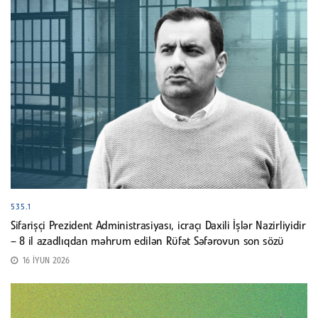
535.1
Sifarişçi Prezident Administrasiyası, icraçı Daxili İşlər Nazirliyidir
– 8 il azadlıqdan məhrum edilən Rüfət Səfərovun son sözü
16 İYUN 2026