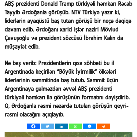
ABŞ prezidenti Donald Tramp türkiyəli həmkarı Rəcəb
Tayyib Ərdoğanla görüşüb. NTV Türkiyə yazır ki,
liderlərin ayaqüstü baş tutan görüşü bir neçə dəqiqə
davam edib. Ərdoğanı xarici işlər naziri Mövlud
Çavuşoğlu və prezident sözcüsü İbrahim Kalın da
müşayiət edib.
Nə baş verib:
Prezidentlərin qısa söhbəti bu il
Argentinada keçirilən “Böyük İyirmilik” ölkələri
liderlərinin sammitində baş tutub. Sammit üçün
Argentinaya gəlməzdən əvvəl ABŞ prezidenti
türkiyəli həmkarı ilə görüşünün formatını dəyişdirib.
O, Ərdoğanla rəsmi nəzərdə tutulan görüşün qeyri-
rəsmi olacağını açıqlayıb.