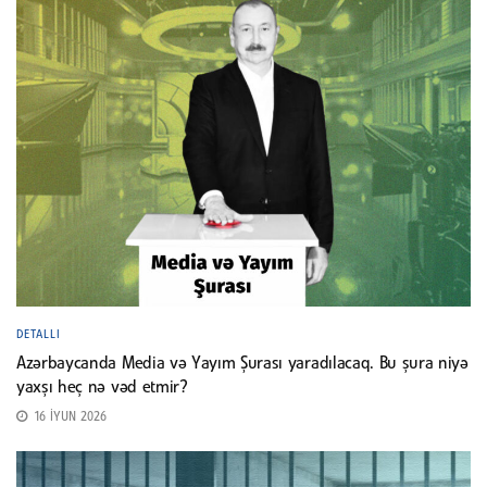
DETALLI
Azərbaycanda Media və Yayım Şurası yaradılacaq. Bu şura niyə
yaxşı heç nə vəd etmir?
16 İYUN 2026