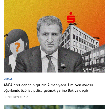
DETALLI
AMEA prezidentinin qızının Almaniyada 1 milyon avrosu
oğurlanıb, özü isə polisə getmək yerinə Bakıya qaçıb
20 OKTYABR 2025