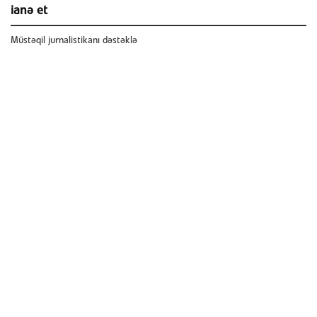
ianə et
Müstəqil jurnalistikanı dəstəklə