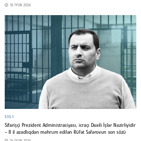
16 İYUN 2026
535.1
Sifarişçi Prezident Administrasiyası, icraçı Daxili İşlər Nazirliyidir
– 8 il azadlıqdan məhrum edilən Rüfət Səfərovun son sözü