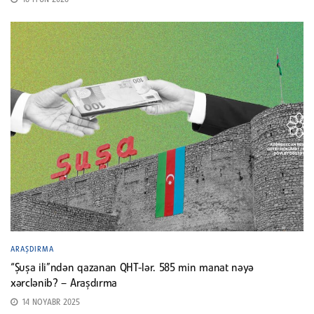
16 İYUN 2026
ARAŞDIRMA
“Şuşa ili”ndən qazanan QHT-lər. 585 min manat nəyə
xərclənib? – Araşdırma
14 NOYABR 2025