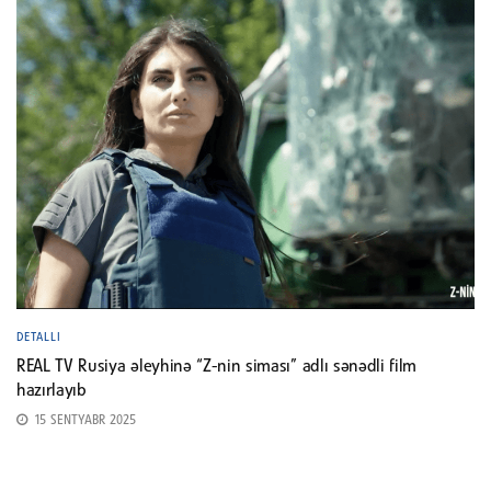
DETALLI
REAL TV Rusiya əleyhinə “Z-nin siması” adlı sənədli film
hazırlayıb
15 SENTYABR 2025