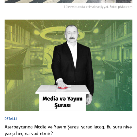
Lüksemburqda ictimai nəqliyyat. Foto: piviso.com
DETALLI
Azərbaycanda Media və Yayım Şurası yaradılacaq. Bu şura niyə
yaxşı heç nə vəd etmir?