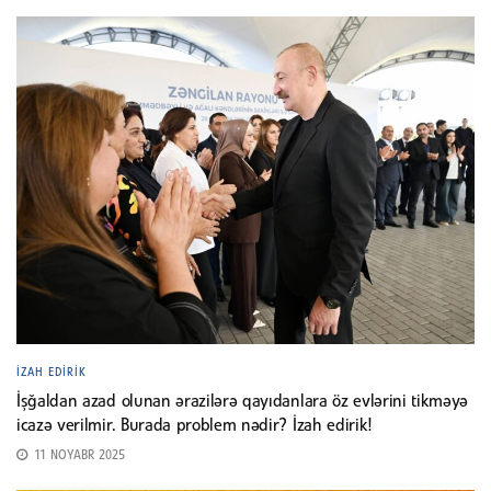
İZAH EDIRIK
İşğaldan azad olunan ərazilərə qayıdanlara öz evlərini tikməyə
icazə verilmir. Burada problem nədir? İzah edirik!
11 NOYABR 2025