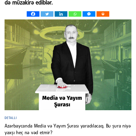
də müzakirə ediblər.
DETALLI
Azərbaycanda Media və Yayım Şurası yaradılacaq. Bu şura niyə
yaxşı heç nə vəd etmir?