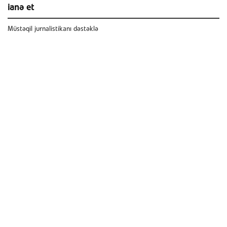
ianə et
Müstəqil jurnalistikanı dəstəklə