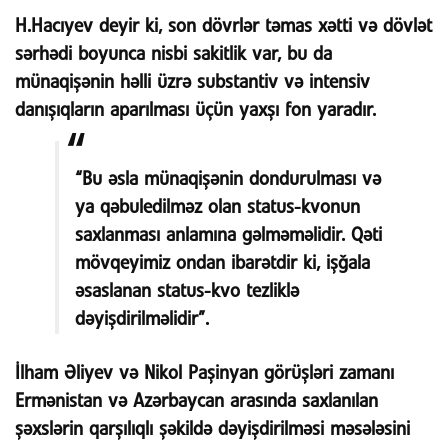
H.Hacıyev deyir ki, son dövrlər təmas xətti və dövlət
sərhədi boyunca nisbi sakitlik var, bu da
münaqişənin həlli üzrə substantiv və intensiv
danışıqların aparılması üçün yaxşı fon yaradır.
“Bu əsla münaqişənin dondurulması və
ya qəbuledilməz olan status-kvonun
saxlanması anlamına gəlməməlidir. Qəti
mövqeyimiz ondan ibarətdir ki, işğala
əsaslanan status-kvo tezliklə
dəyişdirilməlidir”.
İlham Əliyev və Nikol Paşinyan görüşləri zamanı
Ermənistan və Azərbaycan arasında saxlanılan
şəxslərin qarşılıqlı şəkildə dəyişdirilməsi məsələsini