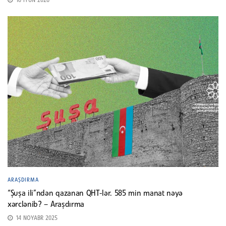
16 İYUN 2026
ARAŞDIRMA
“Şuşa ili”ndən qazanan QHT-lər. 585 min manat nəyə
xərclənib? – Araşdırma
14 NOYABR 2025