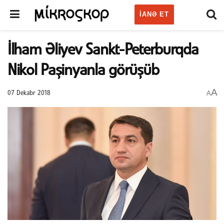
IANƏ ET
İlham Əliyev Sankt-Peterburqda
Nikol Paşinyanla görüşüb
A
A
07 Dekabr 2018