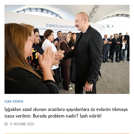
İZAH EDIRIK
İşğaldan azad olunan ərazilərə qayıdanlara öz evlərini tikməyə
icazə verilmir. Burada problem nədir? İzah edirik!
11 NOYABR 2025