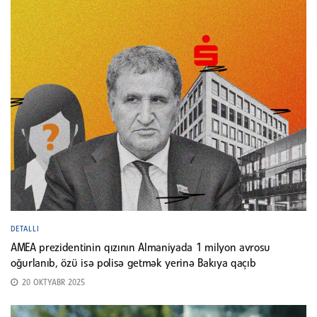
DETALLI
AMEA prezidentinin qızının Almaniyada 1 milyon avrosu
oğurlanıb, özü isə polisə getmək yerinə Bakıya qaçıb
20 OKTYABR 2025