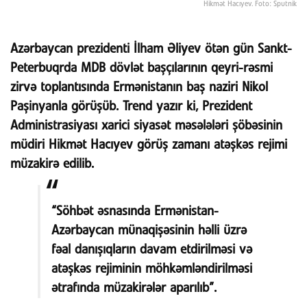
Hikmət Hacıyev. Foto: Sputnik
Azərbaycan prezidenti İlham Əliyev ötən gün Sankt-
Peterbuqrda MDB dövlət başçılarının qeyri-rəsmi
zirvə toplantısında Ermənistanın baş naziri Nikol
Paşinyanla görüşüb. Trend yazır ki, Prezident
Administrasiyası xarici siyasət məsələləri şöbəsinin
müdiri Hikmət Hacıyev görüş zamanı atəşkəs rejimi
müzakirə edilib.
“Söhbət əsnasında Ermənistan-
Azərbaycan münaqişəsinin həlli üzrə
fəal danışıqların davam etdirilməsi və
atəşkəs rejiminin möhkəmləndirilməsi
ətrafında müzakirələr aparılıb”.