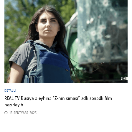
DETALLI
REAL TV Rusiya əleyhinə “Z-nin siması” adlı sənədli film
hazırlayıb
15 SENTYABR 2025