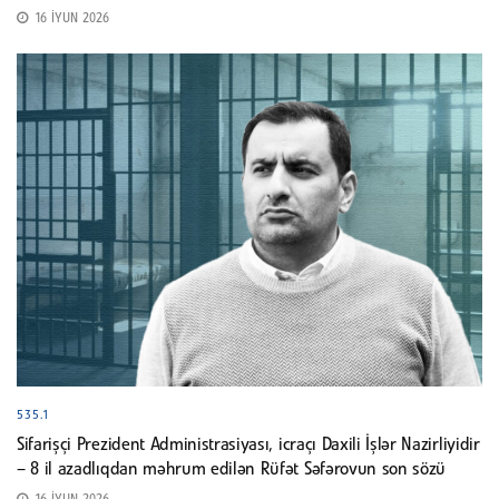
16 İYUN 2026
535.1
Sifarişçi Prezident Administrasiyası, icraçı Daxili İşlər Nazirliyidir
– 8 il azadlıqdan məhrum edilən Rüfət Səfərovun son sözü