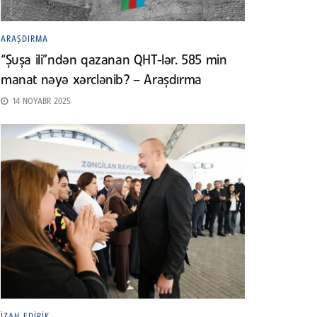
ARAŞDIRMA
“Şuşa ili”ndən qazanan QHT-lər. 585 min
manat nəyə xərclənib? – Araşdırma
14 NOYABR 2025
İZAH EDIRIK