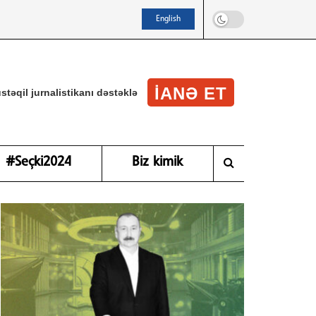
English
IANƏ ET
stəqil jurnalistikanı dəstəklə
#Seçki2024
Biz kimik