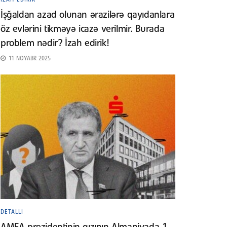
İşğaldan azad olunan ərazilərə qayıdanlara
öz evlərini tikməyə icazə verilmir. Burada
problem nədir? İzah edirik!
11 NOYABR 2025
DETALLI