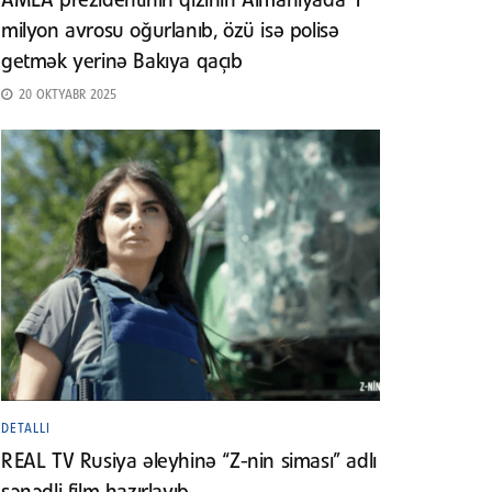
AMEA prezidentinin qızının Almaniyada 1
milyon avrosu oğurlanıb, özü isə polisə
getmək yerinə Bakıya qaçıb
20 OKTYABR 2025
DETALLI
REAL TV Rusiya əleyhinə “Z-nin siması” adlı