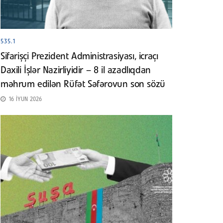
535.1
Sifarişçi Prezident Administrasiyası, icraçı
Daxili İşlər Nazirliyidir – 8 il azadlıqdan
məhrum edilən Rüfət Səfərovun son sözü
16 İYUN 2026