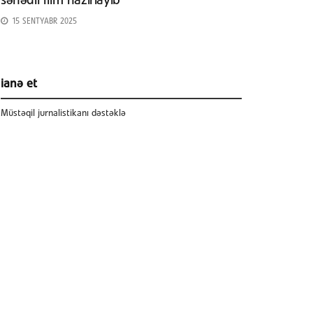
sənədli film hazırlayıb
15 SENTYABR 2025
ianə et
Müstəqil jurnalistikanı dəstəklə