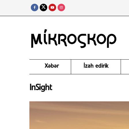
Xəbər
İzah edirik
InSight