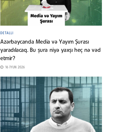
DETALLI
Azərbaycanda Media və Yayım Şurası
yaradılacaq. Bu şura niyə yaxşı heç nə vəd
etmir?
16 İYUN 2026