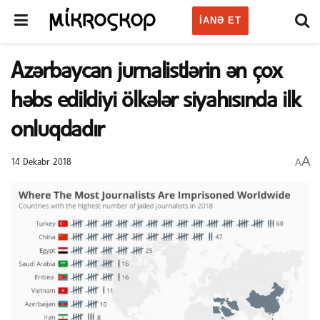
IANƏ ET
Azərbaycan jurnalistlərin ən çox
həbs edildiyi ölkələr siyahısında ilk
onluqdadır
A
A
14 Dekabr 2018