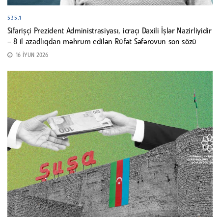
535.1
Sifarişçi Prezident Administrasiyası, icraçı Daxili İşlər Nazirliyidir
– 8 il azadlıqdan məhrum edilən Rüfət Səfərovun son sözü
16 İYUN 2026