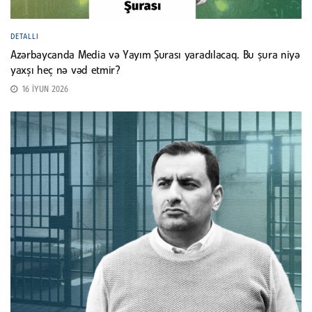
DETALLI
Azərbaycanda Media və Yayım Şurası yaradılacaq. Bu şura niyə
yaxşı heç nə vəd etmir?
16 İYUN 2026