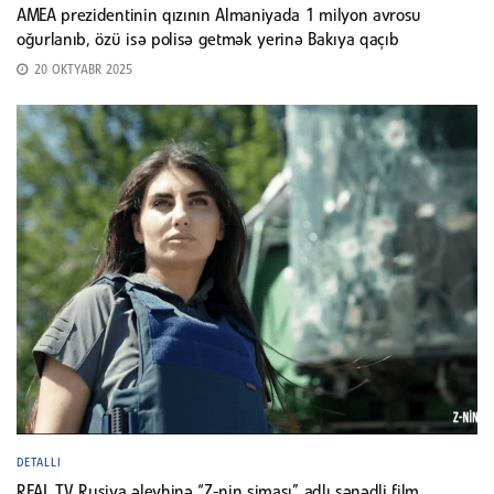
AMEA prezidentinin qızının Almaniyada 1 milyon avrosu
oğurlanıb, özü isə polisə getmək yerinə Bakıya qaçıb
20 OKTYABR 2025
DETALLI
REAL TV Rusiya əleyhinə “Z-nin siması” adlı sənədli film