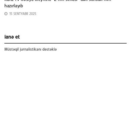
hazırlayıb
15 SENTYABR 2025
ianə et
Müstəqil jurnalistikanı dəstəklə