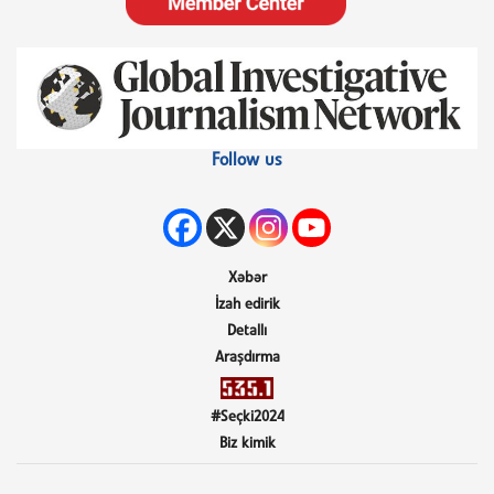
Follow us
Xəbər
İzah edirik
Detallı
Araşdırma
#Seçki2024
Biz kimik