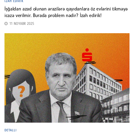
İZAH EDIRIK
İşğaldan azad olunan ərazilərə qayıdanlara öz evlərini tikməyə
icazə verilmir. Burada problem nədir? İzah edirik!
11 NOYABR 2025
DETALLI