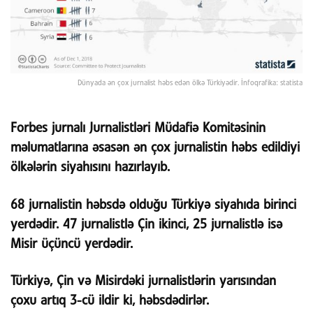
Dünyada ən çox jurnalist həbs edən ölkə Türkiyədir. İnfoqrafika: statista
Forbes jurnalı Jurnalistləri Müdafiə Komitəsinin
məlumatlarına əsasən ən çox jurnalistin həbs edildiyi
ölkələrin siyahısını hazırlayıb.
68 jurnalistin həbsdə olduğu Türkiyə siyahıda birinci
yerdədir. 47 jurnalistlə Çin ikinci, 25 jurnalistlə isə
Misir üçüncü yerdədir.
Türkiyə, Çin və Misirdəki jurnalistlərin yarısından
çoxu artıq 3-cü ildir ki, həbsdədirlər.