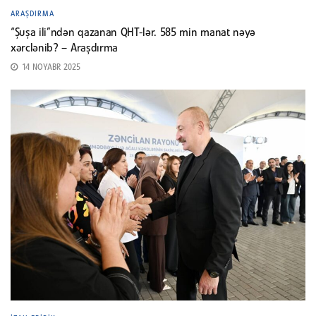
ARAŞDIRMA
“Şuşa ili”ndən qazanan QHT-lər. 585 min manat nəyə
xərclənib? – Araşdırma
14 NOYABR 2025