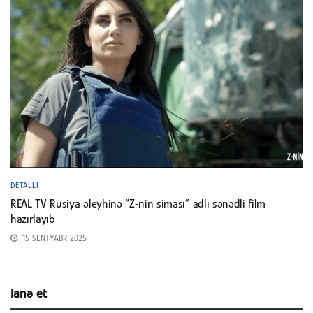
DETALLI
REAL TV Rusiya əleyhinə “Z-nin siması” adlı sənədli film
hazırlayıb
15 SENTYABR 2025
ianə et