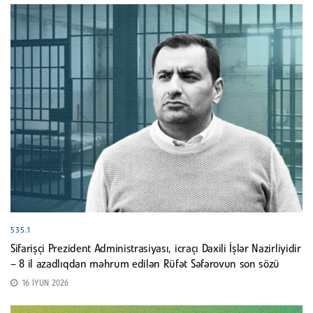
535.1
Sifarişçi Prezident Administrasiyası, icraçı Daxili İşlər Nazirliyidir
– 8 il azadlıqdan məhrum edilən Rüfət Səfərovun son sözü
16 İYUN 2026