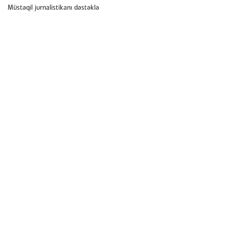
Müstəqil jurnalistikanı dəstəklə