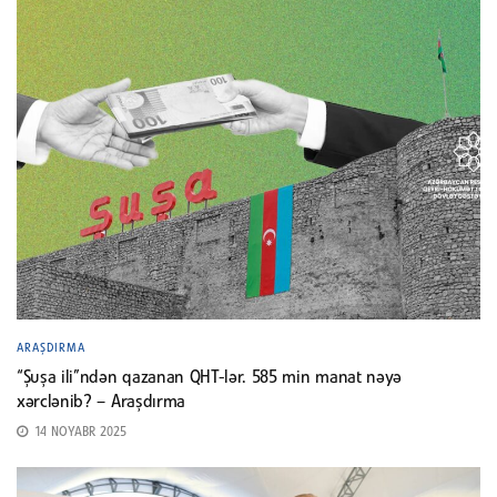
ARAŞDIRMA
“Şuşa ili”ndən qazanan QHT-lər. 585 min manat nəyə
xərclənib? – Araşdırma
14 NOYABR 2025