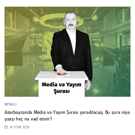
DETALLI
Azərbaycanda Media və Yayım Şurası yaradılacaq. Bu şura niyə
yaxşı heç nə vəd etmir?
16 İYUN 2026