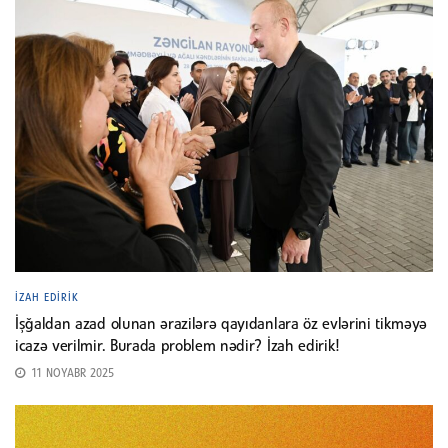
İZAH EDIRIK
İşğaldan azad olunan ərazilərə qayıdanlara öz evlərini tikməyə
icazə verilmir. Burada problem nədir? İzah edirik!
11 NOYABR 2025