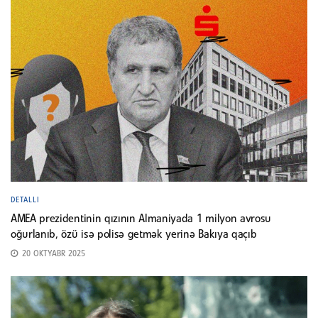
DETALLI
AMEA prezidentinin qızının Almaniyada 1 milyon avrosu
oğurlanıb, özü isə polisə getmək yerinə Bakıya qaçıb
20 OKTYABR 2025