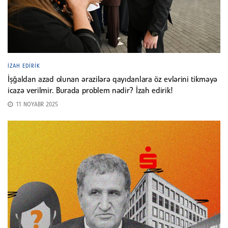
İZAH EDIRIK
İşğaldan azad olunan ərazilərə qayıdanlara öz evlərini tikməyə
icazə verilmir. Burada problem nədir? İzah edirik!
11 NOYABR 2025