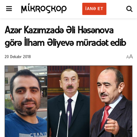
IANƏ ET
Azər Kazımzadə Əli Həsənova
görə İlham Əliyevə müraciət edib
A
A
20 Dekabr 2018