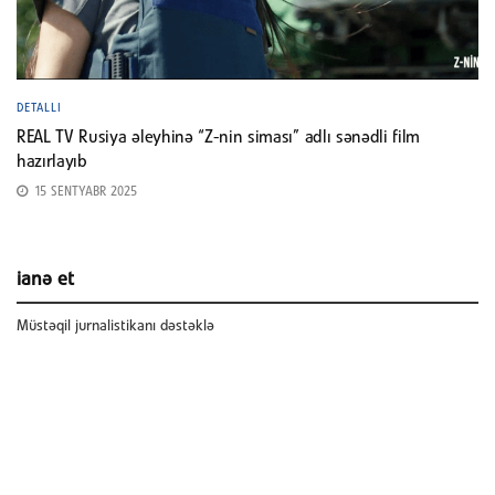
DETALLI
REAL TV Rusiya əleyhinə “Z-nin siması” adlı sənədli film
hazırlayıb
15 SENTYABR 2025
ianə et
Müstəqil jurnalistikanı dəstəklə