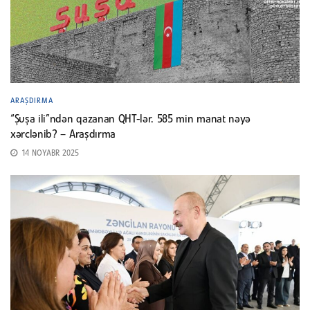
ARAŞDIRMA
“Şuşa ili”ndən qazanan QHT-lər. 585 min manat nəyə
xərclənib? – Araşdırma
14 NOYABR 2025