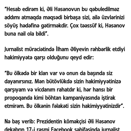
“Hesab edirəm ki, Əli Həsənovun bu qəbuledilməz
addımı atmaqda məqsədi birbaşa sizi, ailə üzvlərinizi
söyüş hədəfinə gətirməkdir. Çox təəssüf ki, Həsənov
buna nail ola bildi”.
Jurnalist müraciətində İlham Əliyevin rəhbərlik etdiyi
hakimiyyətə qarşı olduğunu qeyd edir:
“Bu ölkədə bir klan var və onun da başında siz
dayanırsınız. Mən bütövlükdə sizin hakimiyyətinizə
qarşıyam və vicdanım rahatdır ki, hər hansı bir
propoqanda kimi böhtan kampaniyasında iştirak
etmirəm. Bu ölkənin fəlakəti sizin hakimiyyətinizdir”.
Nə baş verib:
Prezidentin köməkçisi Əli Həsənov
dekabrın 17-i rəsmi Facebook səhifəsində jurnalist