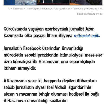
Azər Kazımzadə, İlham Əliyev, Əli Həsənov. Foto: şəxsi arxiv / facebook, president.az, APA.
Kollaj: mikroskop media
Gürcüstanda yaşayan azərbaycanlı jurnalist Azər
Kazımzadə ölkə başçısı İlham Əliyevə
müraciət edib
.
Jurnalistin Facebook üzərindən ünvanladığı
müraciətin səbəbi prezidentin ictimai-siyasi məsələlər
üzrə köməkçisi Əli Həsənovun onu separatçılıqda
ittiham etməyidir.
A.Kazımzadə yazır ki, haqqında deyilən ittihamlara
səbəb jurnalistin siyasi fəal Vidadi İsgəndərlinin
atasının məzarının təhqir olunması hadisəsi ilə bağlı
Ə.Həsənova ünvanladığı suallardır.