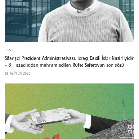
535.1
Sifarişçi Prezident Administrasiyası, icraçı Daxili İşlər Nazirliyidir
– 8 il azadlıqdan məhrum edilən Rüfət Səfərovun son sözü
16 İYUN 2026