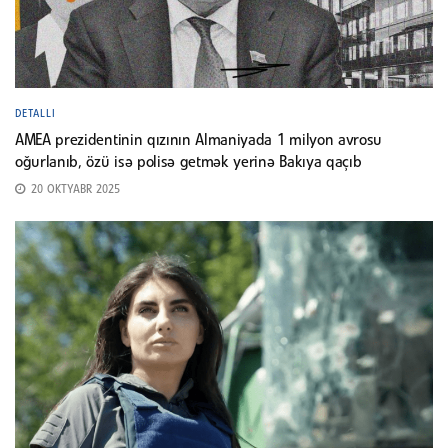
DETALLI
AMEA prezidentinin qızının Almaniyada 1 milyon avrosu
oğurlanıb, özü isə polisə getmək yerinə Bakıya qaçıb
20 OKTYABR 2025