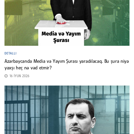
DETALLI
Azərbaycanda Media və Yayım Şurası yaradılacaq. Bu şura niyə
yaxşı heç nə vəd etmir?
16 İYUN 2026