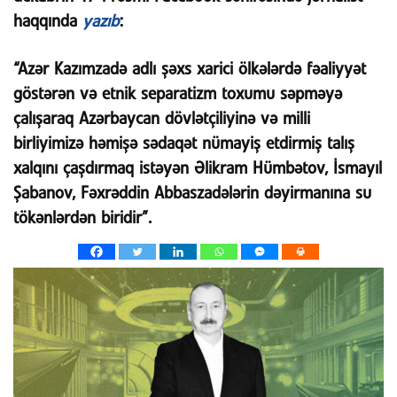
haqqında
yazıb
:
“Azər Kazımzadə adlı şəxs xarici ölkələrdə fəaliyyət
göstərən və etnik separatizm toxumu səpməyə
çalışaraq Azərbaycan dövlətçiliyinə və milli
birliyimizə həmişə sədaqət nümayiş etdirmiş talış
xalqını çaşdırmaq istəyən Əlikram Hümbətov, İsmayıl
Şabanov, Fəxrəddin Abbaszadələrin dəyirmanına su
tökənlərdən biridir”.