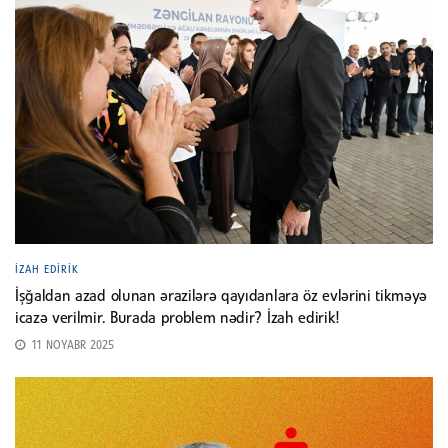
İZAH EDIRIK
İşğaldan azad olunan ərazilərə qayıdanlara öz evlərini tikməyə
icazə verilmir. Burada problem nədir? İzah edirik!
11 NOYABR 2025