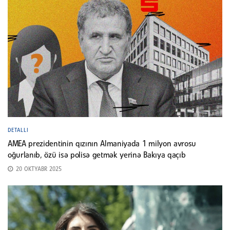
DETALLI
AMEA prezidentinin qızının Almaniyada 1 milyon avrosu
oğurlanıb, özü isə polisə getmək yerinə Bakıya qaçıb
20 OKTYABR 2025