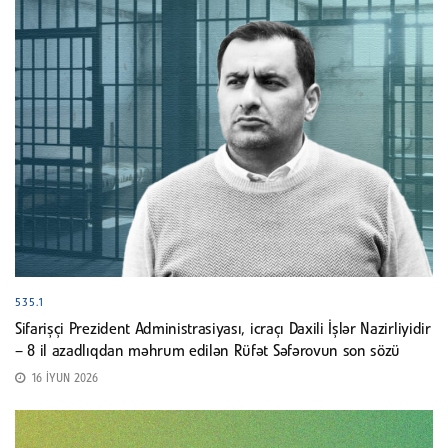
535.1
Sifarişçi Prezident Administrasiyası, icraçı Daxili İşlər Nazirliyidir
– 8 il azadlıqdan məhrum edilən Rüfət Səfərovun son sözü
16 İYUN 2026