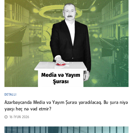
DETALLI
Azərbaycanda Media və Yayım Şurası yaradılacaq. Bu şura niyə
yaxşı heç nə vəd etmir?
16 İYUN 2026