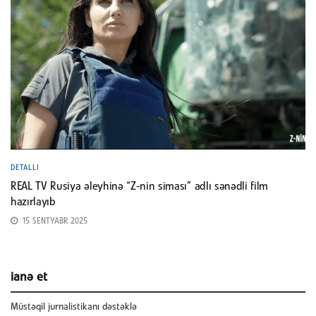
DETALLI
REAL TV Rusiya əleyhinə “Z-nin siması” adlı sənədli film
hazırlayıb
15 SENTYABR 2025
ianə et
Müstəqil jurnalistikanı dəstəklə