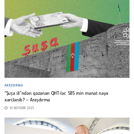
ARAŞDIRMA
“Şuşa ili”ndən qazanan QHT-lər. 585 min manat nəyə
xərclənib? – Araşdırma
14 NOYABR 2025