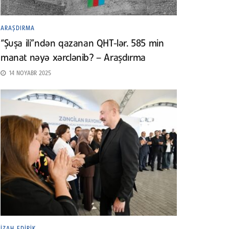
ARAŞDIRMA
“Şuşa ili”ndən qazanan QHT-lər. 585 min
manat nəyə xərclənib? – Araşdırma
14 NOYABR 2025
İZAH EDIRIK