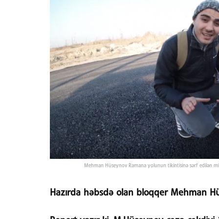
Mehman Hüseynov Ramana yolunun tikintisinə sərf edilən milyo
Hazırda həbsdə olan bloqqer Mehman Hüse