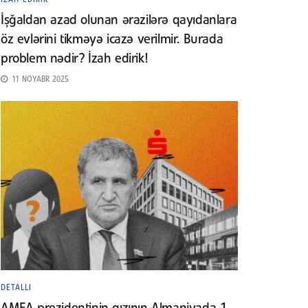
İşğaldan azad olunan ərazilərə qayıdanlara
öz evlərini tikməyə icazə verilmir. Burada
problem nədir? İzah edirik!
11 NOYABR 2025
DETALLI