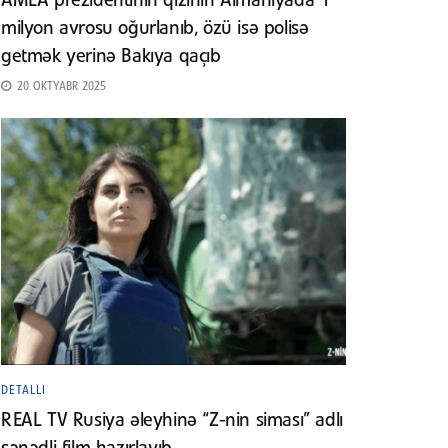
AMEA prezidentinin qızının Almaniyada 1
milyon avrosu oğurlanıb, özü isə polisə
getmək yerinə Bakıya qaçıb
20 OKTYABR 2025
DETALLI
REAL TV Rusiya əleyhinə “Z-nin siması” adlı