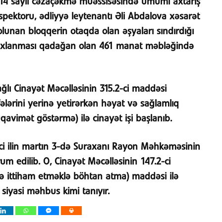
 14 saylı cəzaçəkmə müəssisəsində ümumi axtarış
pektoru, ədliyyə leytenantı Əli Abdalova xəsarət
 olunan bloqqerin otaqda olan əşyaları sındırdığı
 saxlanması qadağan olan 461 manat məbləğində
lı Cinayət Məcəlləsinin 315.2-ci maddəsi
lərini yerinə yetirərkən həyat və sağlamlıq
qavimət göstərmə) ilə cinayət işi başlanıb.
-ci ilin martın 3-də Suraxanı Rayon Məhkəməsinin
m edilib. O, Cinayət Məcəlləsinin 147.2-ci
də ittiham etməklə böhtan atma) maddəsi ilə
 siyasi məhbus kimi tanıyır.