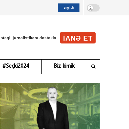
English
IANƏ ET
stəqil jurnalistikanı dəstəklə
#Seçki2024
Biz kimik