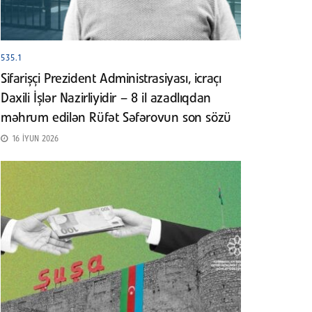
535.1
Sifarişçi Prezident Administrasiyası, icraçı
Daxili İşlər Nazirliyidir – 8 il azadlıqdan
məhrum edilən Rüfət Səfərovun son sözü
16 İYUN 2026