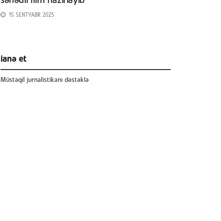
sənədli film hazırlayıb
15 SENTYABR 2025
ianə et
Müstəqil jurnalistikanı dəstəklə