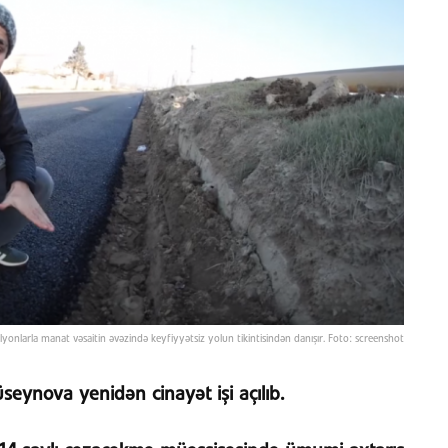
nlarla manat vəsaitin əvəzində keyfiyyətsiz yolun tikintisindən danışır. Foto: screenshot
ynova yenidən cinayət işi açılıb.