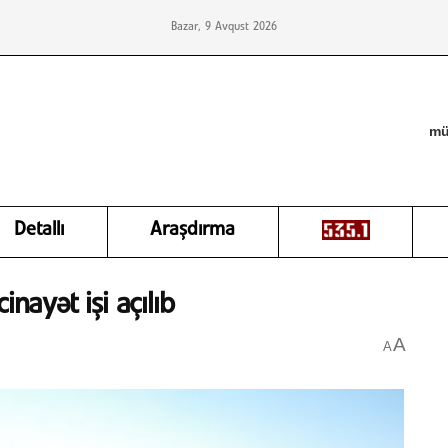
Bazar, 9 Avqust 2026
mü
Detallı
Araşdırma
ayət işi açılıb
A
A