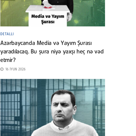
DETALLI
Azərbaycanda Media və Yayım Şurası
yaradılacaq. Bu şura niyə yaxşı heç nə vəd
etmir?
16 İYUN 2026