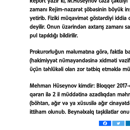
Report yazır ki, M.Hüseynov cəza çəkdiyi
zamanı Rejim-nəzarət şöbəsinin böyük ins
yetirib. Fiziki müqavimət göstərdiyi iddia
deyilir. Onun üzərindən axtarış zamanı
pul tapıldığı bildirilir.
Prokurorluğun məlumatına görə, faktla bağ
(hakimiyyət nümayəndəsinə xidməti vəzifə
üçün təhlükəli olan zor tətbiq etməklə mü
Mehman Hüseynov kimdir
: Bloqqer 2017
qərarı ilə 2 il müddətinə azadlıqdan məhru
(böhtan, ağır və ya xüsusilə ağır cinayət
ittiham olunub. Beynəlxalq təşkilatlar onu