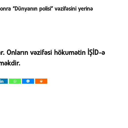
nra “Dünyanın polisi” vəzifəsini yerinə
r. Onların vəzifəsi hökumətin İŞİD-ə
məkdir.