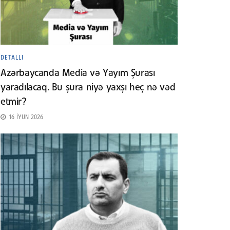
DETALLI
Azərbaycanda Media və Yayım Şurası
yaradılacaq. Bu şura niyə yaxşı heç nə vəd
etmir?
16 İYUN 2026