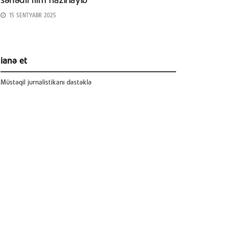
sənədli film hazırlayıb
15 SENTYABR 2025
ianə et
Müstəqil jurnalistikanı dəstəklə