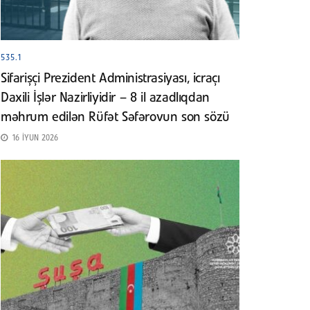
535.1
Sifarişçi Prezident Administrasiyası, icraçı
Daxili İşlər Nazirliyidir – 8 il azadlıqdan
məhrum edilən Rüfət Səfərovun son sözü
16 İYUN 2026