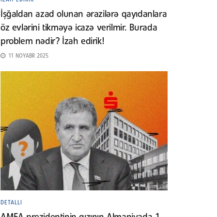
İşğaldan azad olunan ərazilərə qayıdanlara
öz evlərini tikməyə icazə verilmir. Burada
problem nədir? İzah edirik!
11 NOYABR 2025
DETALLI