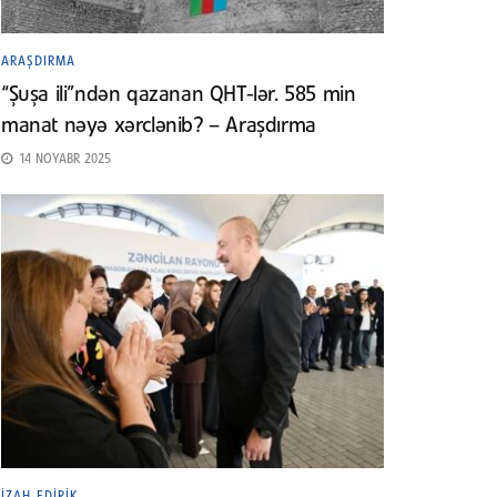
ARAŞDIRMA
“Şuşa ili”ndən qazanan QHT-lər. 585 min
manat nəyə xərclənib? – Araşdırma
14 NOYABR 2025
İZAH EDIRIK