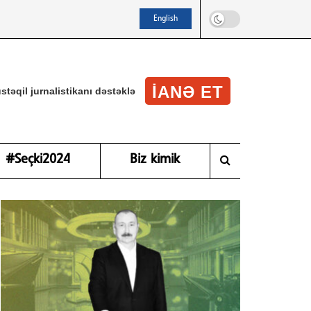
English
IANƏ ET
stəqil jurnalistikanı dəstəklə
#Seçki2024
Biz kimik