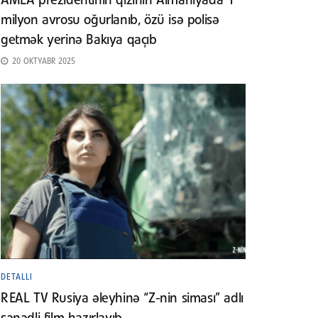
AMEA prezidentinin qızının Almaniyada 1
milyon avrosu oğurlanıb, özü isə polisə
getmək yerinə Bakıya qaçıb
20 OKTYABR 2025
DETALLI
REAL TV Rusiya əleyhinə “Z-nin siması” adlı