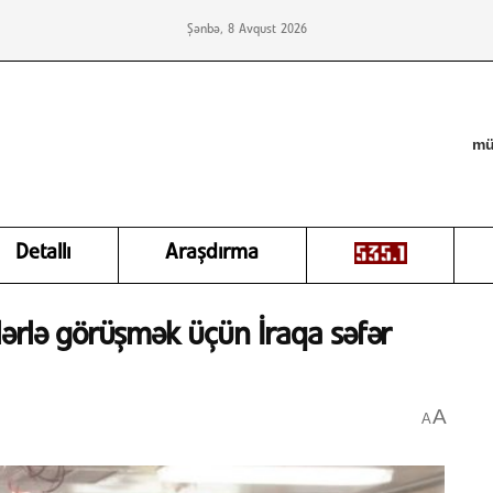
Şənbə, 8 Avqust 2026
mü
Detallı
Araşdırma
ərlə görüşmək üçün İraqa səfər
A
A