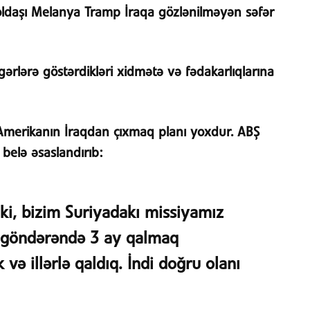
ldaşı Melanya Tramp İraqa gözlənilməyən səfər
gərlərə göstərdikləri xidmətə və fədakarlıqlarına
 Amerikanın İraqdan çıxmaq planı yoxdur. ABŞ
belə əsaslandırıb:
ki, bizim Suriyadakı missiyamız
ər göndərəndə 3 ay qalmaq
 və illərlə qaldıq. İndi doğru olanı