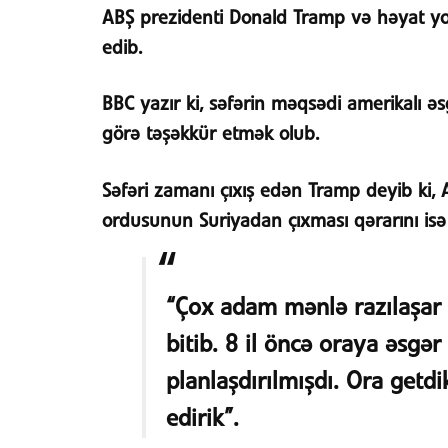
ABŞ prezidenti Donald Tramp və həyat yo
edib.
BBC yazır ki, səfərin məqsədi amerikalı əs
görə təşəkkür etmək olub.
Səfəri zamanı çıxış edən Tramp deyib ki,
ordusunun Suriyadan çıxması qərarını isə 
“Çox adam mənlə razılaşar 
bitib. 8 il öncə oraya əsg
planlaşdırılmışdı. Ora getdik
edirik”.