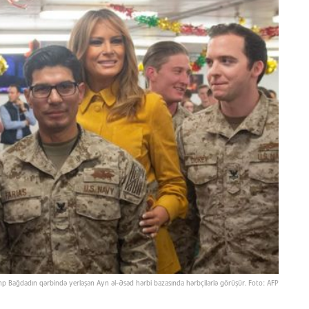
p Bağdadın qərbində yerləşən Ayn əl-Əsəd hərbi bazasında hərbçilərlə görüşür. Foto: AFP