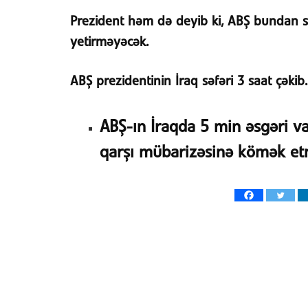
Prezident həm də deyib ki, ABŞ bundan so
yetirməyəcək.
ABŞ prezidentinin İraq səfəri 3 saat çəkib.
ABŞ-ın İraqda 5 min əsgəri va
qarşı mübarizəsinə kömək et