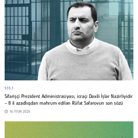
535.1
Sifarişçi Prezident Administrasiyası, icraçı Daxili İşlər Nazirliyidir
– 8 il azadlıqdan məhrum edilən Rüfət Səfərovun son sözü
16 İYUN 2026