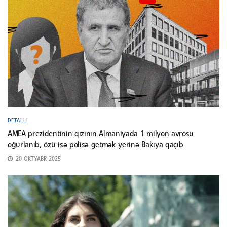
DETALLI
AMEA prezidentinin qızının Almaniyada 1 milyon avrosu
oğurlanıb, özü isə polisə getmək yerinə Bakıya qaçıb
20 OKTYABR 2025