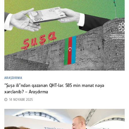
ARAŞDIRMA
“Şuşa ili”ndən qazanan QHT-lər. 585 min manat nəyə
xərclənib? – Araşdırma
14 NOYABR 2025