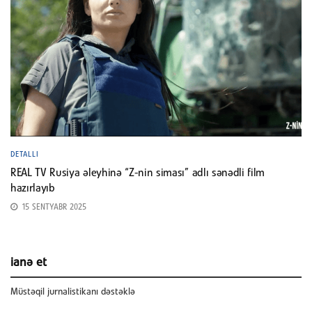
DETALLI
REAL TV Rusiya əleyhinə “Z-nin siması” adlı sənədli film
hazırlayıb
15 SENTYABR 2025
ianə et
Müstəqil jurnalistikanı dəstəklə