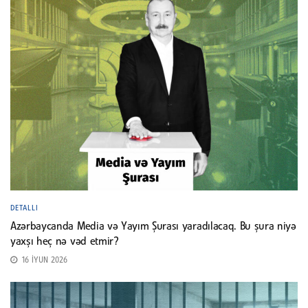
DETALLI
Azərbaycanda Media və Yayım Şurası yaradılacaq. Bu şura niyə
yaxşı heç nə vəd etmir?
16 İYUN 2026