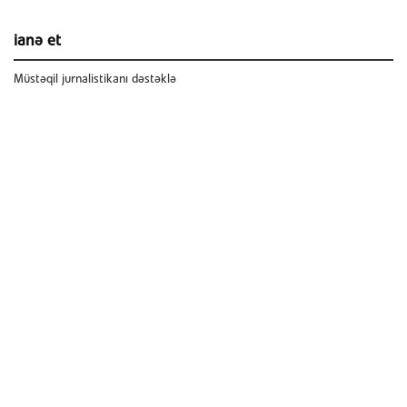
ianə et
Müstəqil jurnalistikanı dəstəklə