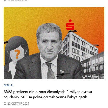
DETALLI
AMEA prezidentinin qızının Almaniyada 1 milyon avrosu
oğurlanıb, özü isə polisə getmək yerinə Bakıya qaçıb
20 OKTYABR 2025