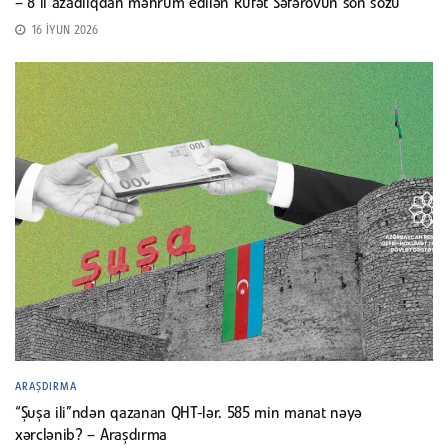
– 8 il azadlıqdan məhrum edilən Rüfət Səfərovun son sözü
16 İYUN 2026
ARAŞDIRMA
“Şuşa ili”ndən qazanan QHT-lər. 585 min manat nəyə
xərclənib? – Araşdırma