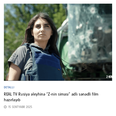
DETALLI
REAL TV Rusiya əleyhinə “Z-nin siması” adlı sənədli film
hazırlayıb
15 SENTYABR 2025