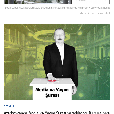
Sosial şəbəkə istifadəçiləri Leyla Əliyevanın instagram hesabında Mehman Hüseynova azadlıq
tələb edir. Foto: screenshot
DETALLI
Azərbaycanda Media və Yayım Şurası yaradılacaq. Bu şura niyə