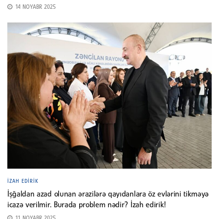
14 NOYABR 2025
İZAH EDIRIK
İşğaldan azad olunan ərazilərə qayıdanlara öz evlərini tikməyə
icazə verilmir. Burada problem nədir? İzah edirik!
11 NOYABR 2025