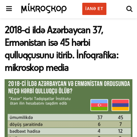
IANƏ ET
2018-ci ildə Azərbaycan 37,
Ermənistan isə 45 hərbi
qulluqçusunu itirib. İnfoqrafika:
mikroskop media