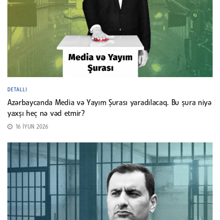
DETALLI
Azərbaycanda Media və Yayım Şurası yaradılacaq. Bu şura niyə
yaxşı heç nə vəd etmir?
16 İYUN 2026