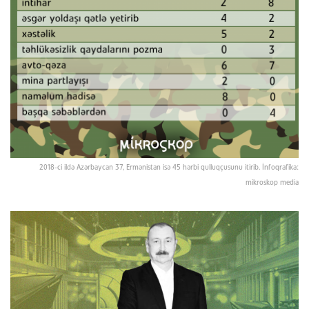
2018-ci ildə Azərbaycan 37, Ermənistan isə 45 hərbi qulluqçusunu itirib. İnfoqrafika:
mikroskop media