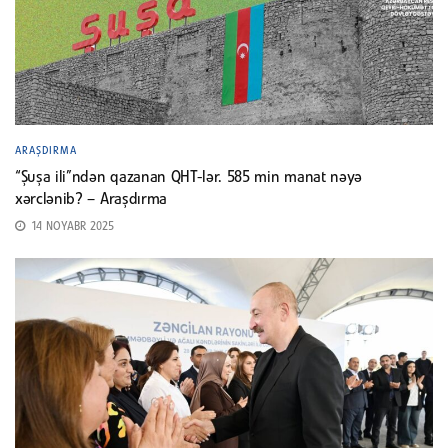
ARAŞDIRMA
“Şuşa ili”ndən qazanan QHT-lər. 585 min manat nəyə
xərclənib? – Araşdırma
14 NOYABR 2025