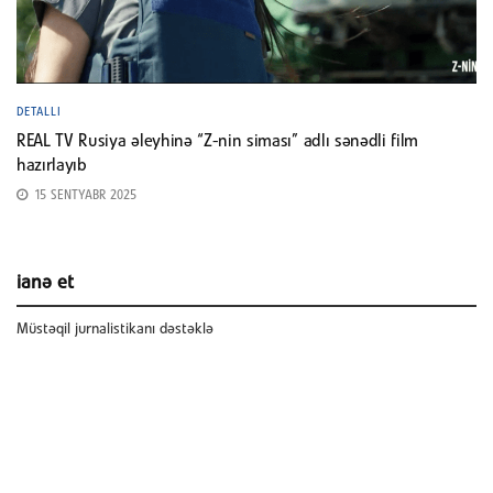
DETALLI
REAL TV Rusiya əleyhinə “Z-nin siması” adlı sənədli film
hazırlayıb
15 SENTYABR 2025
ianə et
Müstəqil jurnalistikanı dəstəklə