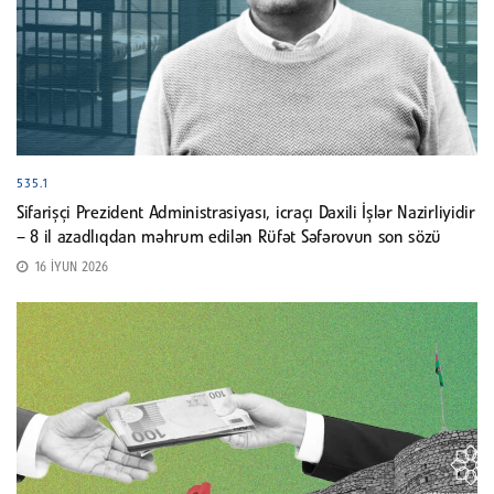
535.1
Sifarişçi Prezident Administrasiyası, icraçı Daxili İşlər Nazirliyidir
– 8 il azadlıqdan məhrum edilən Rüfət Səfərovun son sözü
16 İYUN 2026