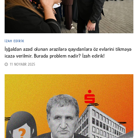
İZAH EDIRIK
İşğaldan azad olunan ərazilərə qayıdanlara öz evlərini tikməyə
icazə verilmir. Burada problem nədir? İzah edirik!
11 NOYABR 2025