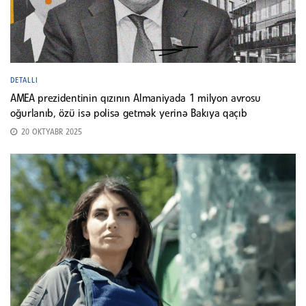
DETALLI
AMEA prezidentinin qızının Almaniyada 1 milyon avrosu
oğurlanıb, özü isə polisə getmək yerinə Bakıya qaçıb
20 OKTYABR 2025