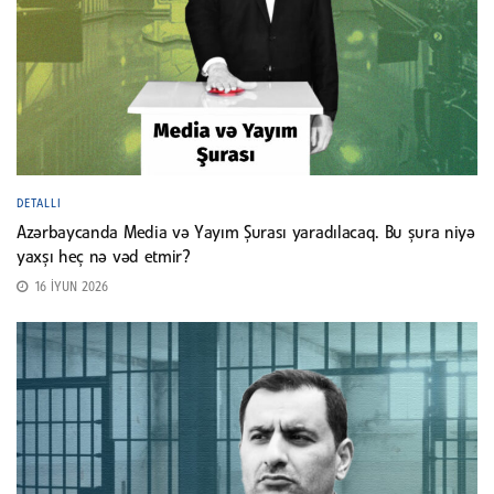
DETALLI
Azərbaycanda Media və Yayım Şurası yaradılacaq. Bu şura niyə
yaxşı heç nə vəd etmir?
16 İYUN 2026