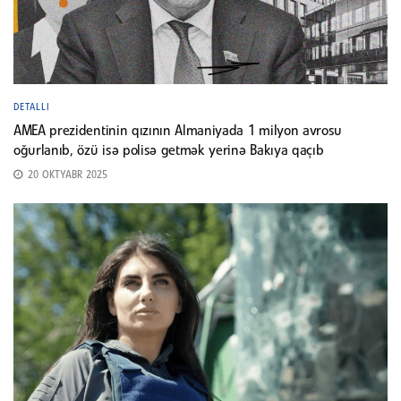
DETALLI
AMEA prezidentinin qızının Almaniyada 1 milyon avrosu
oğurlanıb, özü isə polisə getmək yerinə Bakıya qaçıb
20 OKTYABR 2025