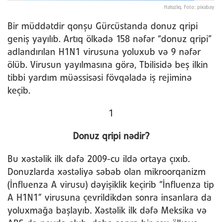
Halsızlıq. Foto: pixabay
Bir müddətdir qonşu Gürcüstanda donuz qripi
geniş yayılıb. Artıq ölkədə 158 nəfər “donuz qripi”
adlandırılan H1N1 virusuna yoluxub və 9 nəfər
ölüb. Virusun yayılmasına görə, Tbilisidə beş ilkin
tibbi yardım müəssisəsi fövqəladə iş rejiminə
keçib.
1
Donuz qripi nədir?
Bu xəstəlik ilk dəfə 2009-cu ildə ortaya çıxıb.
Donuzlarda xəstəliyə səbəb olan mikroorqanizm
(İnfluenza A virusu) dəyişiklik keçirib “İnfluenza tip
A H1N1” virusuna çevrildikdən sonra insanlara da
yoluxmağa başlayıb. Xəstəlik ilk dəfə Meksika və