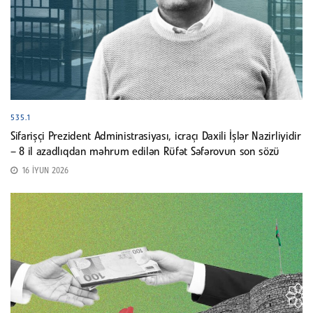
535.1
Sifarişçi Prezident Administrasiyası, icraçı Daxili İşlər Nazirliyidir
– 8 il azadlıqdan məhrum edilən Rüfət Səfərovun son sözü
16 İYUN 2026