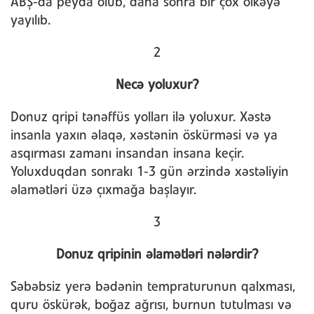
ABŞ-da peyda olub, daha sonra bir çox ölkəyə
yayılıb.
2
Necə yoluxur?
Donuz qripi tənəffüs yolları ilə yoluxur. Xəstə
insanla yaxın əlaqə, xəstənin öskürməsi və ya
asqırması zamanı insandan insana keçir.
Yoluxduqdan sonrakı 1-3 gün ərzində xəstəliyin
əlamətləri üzə çıxmağa başlayır.
3
Donuz qripinin əlamətləri nələrdir?
Səbəbsiz yerə bədənin tempraturunun qalxması,
quru öskürək, boğaz ağrısı, burnun tutulması və