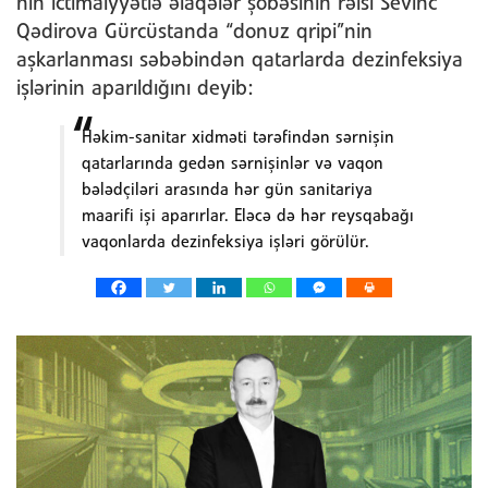
nin ictimaiyyətlə əlaqələr şöbəsinin rəisi Sevinc
Qədirova Gürcüstanda “donuz qripi”nin
aşkarlanması səbəbindən qatarlarda dezinfeksiya
işlərinin aparıldığını deyib:
Həkim-sanitar xidməti tərəfindən sərnişin
qatarlarında gedən sərnişinlər və vaqon
bələdçiləri arasında hər gün sanitariya
maarifi işi aparırlar. Eləcə də hər reysqabağı
vaqonlarda dezinfeksiya işləri görülür.