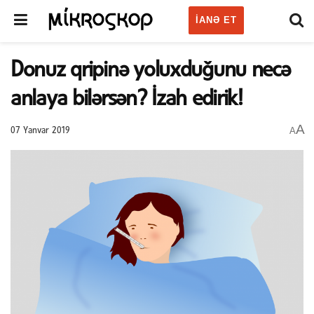
IANƏ ET
Donuz qripinə yoluxduğunu necə
anlaya bilərsən? İzah edirik!
A
A
07 Yanvar 2019