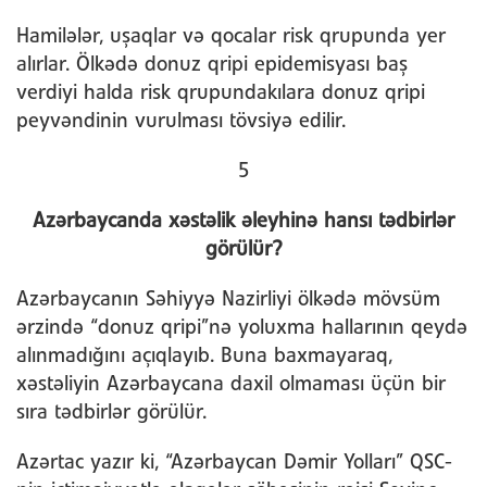
Hamilələr, uşaqlar və qocalar risk qrupunda yer
alırlar. Ölkədə donuz qripi epidemisyası baş
verdiyi halda risk qrupundakılara donuz qripi
peyvəndinin vurulması tövsiyə edilir.
5
Azərbaycanda xəstəlik əleyhinə hansı tədbirlər
görülür?
Azərbaycanın Səhiyyə Nazirliyi ölkədə mövsüm
ərzində “donuz qripi”nə yoluxma hallarının qeydə
alınmadığını açıqlayıb. Buna baxmayaraq,
xəstəliyin Azərbaycana daxil olmaması üçün bir
sıra tədbirlər görülür.
Azərtac yazır ki, “Azərbaycan Dəmir Yolları” QSC-