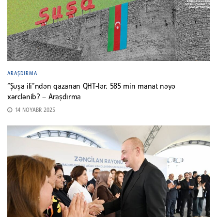
ARAŞDIRMA
“Şuşa ili”ndən qazanan QHT-lər. 585 min manat nəyə
xərclənib? – Araşdırma
14 NOYABR 2025