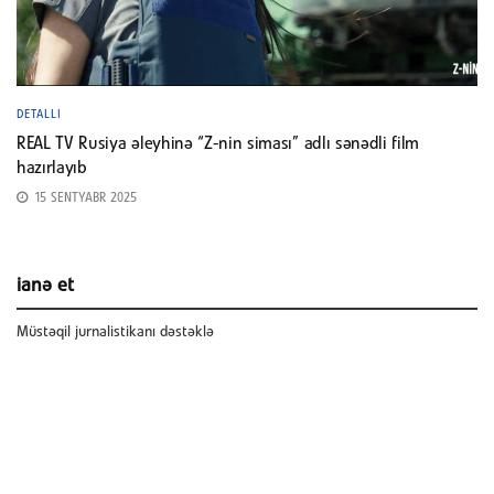
DETALLI
REAL TV Rusiya əleyhinə “Z-nin siması” adlı sənədli film
hazırlayıb
15 SENTYABR 2025
ianə et
Müstəqil jurnalistikanı dəstəklə