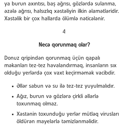
ya burun axıntısı, baş ağrısı, gözlərdə sulanma,
əzələ ağrısı, halsızlıq xəstəliyin ilkin əlamətləridir.
Xəstəlik bir çox hallarda ölümlə nəticələnir.
4
Necə qorunmaq olar?
Donuz qripindən qorunmaq üçün qapalı
məkanları tez-tez havalandırmaq, insanların sıx
olduğu yerlərdə çox vaxt keçirməmək vacibdir.
Əllər sabun və su ilə tez-tez yuyulmalıdır.
Ağız, burun və gözlərə çirkli əllərlə
toxunmaq olmaz.
Xəstənin toxunduğu yerlər mütləq virusları
öldürən mayelərlə təmizlənməlidir.