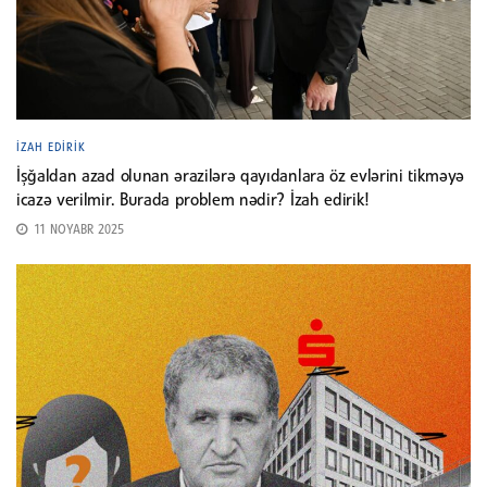
İZAH EDIRIK
İşğaldan azad olunan ərazilərə qayıdanlara öz evlərini tikməyə
icazə verilmir. Burada problem nədir? İzah edirik!
11 NOYABR 2025