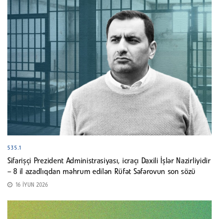
535.1
Sifarişçi Prezident Administrasiyası, icraçı Daxili İşlər Nazirliyidir
– 8 il azadlıqdan məhrum edilən Rüfət Səfərovun son sözü
16 İYUN 2026