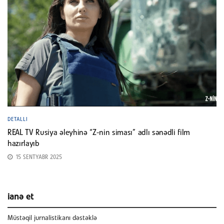
DETALLI
REAL TV Rusiya əleyhinə “Z-nin siması” adlı sənədli film
hazırlayıb
15 SENTYABR 2025
ianə et
Müstəqil jurnalistikanı dəstəklə