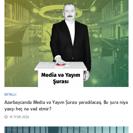
DETALLI
Azərbaycanda Media və Yayım Şurası yaradılacaq. Bu şura niyə
yaxşı heç nə vəd etmir?
16 İYUN 2026