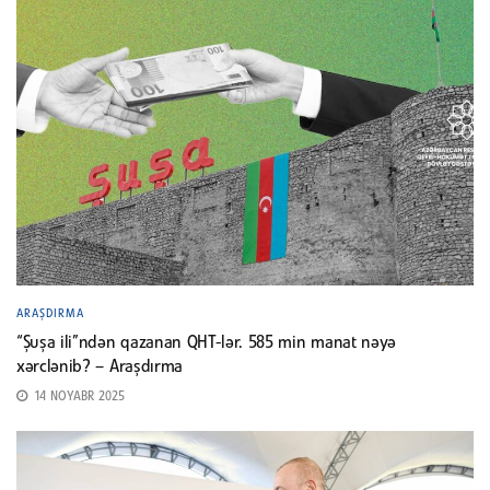
ARAŞDIRMA
“Şuşa ili”ndən qazanan QHT-lər. 585 min manat nəyə
xərclənib? – Araşdırma
14 NOYABR 2025