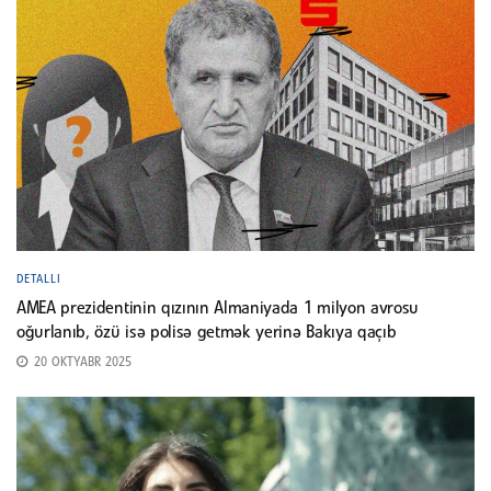
DETALLI
AMEA prezidentinin qızının Almaniyada 1 milyon avrosu
oğurlanıb, özü isə polisə getmək yerinə Bakıya qaçıb
20 OKTYABR 2025