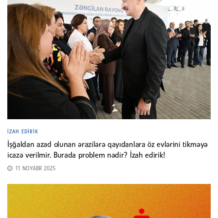
İZAH EDIRIK
İşğaldan azad olunan ərazilərə qayıdanlara öz evlərini tikməyə
icazə verilmir. Burada problem nədir? İzah edirik!
11 NOYABR 2025