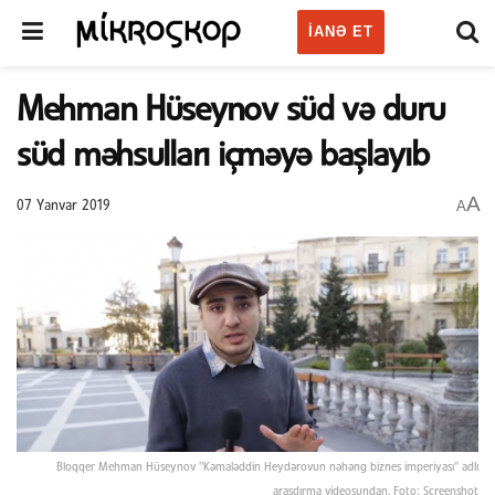
IANƏ ET
Mehman Hüseynov süd və duru
süd məhsulları içməyə başlayıb
A
A
07 Yanvar 2019
Bloqqer Mehman Hüseynov "Kəmaləddin Heydərovun nəhəng biznes imperiyası" adlı
araşdırma videosundan. Foto: Screenshot