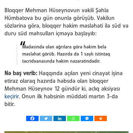
Bloqqer Mehman Hüseynovun vəkili Şəhla
Hümbətova bu gün onunla görüşüb. Vəkilun
sözlərinə görə, bloqqer həkim məsləhəti ilə süd və
duru süd məhsulları içməyə başlayıb:
Mədəsində olan ağrılara görə həkim belə
məsləhət görüb. Hazırda da 1 saylı istintaq
təcridxanasında həkim nəzarətindədir.
Nə baş verib:
Haqqında açılan yeni cinayət işinə
etiraz olaraq hazırda həbsdə olan bloqqer
Mehman Hüseynov 12 gündür ki, aclıq aksiyası
keçirir
. Onun ilk həbsinin müddəti martın 3-də
bitir.