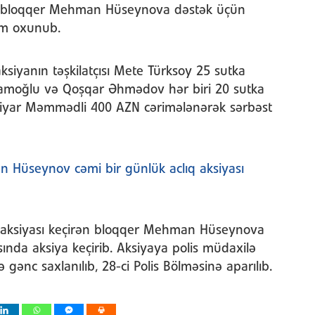
a bloqqer Mehman Hüseynova dəstək üçün
m oxunub.
siyanın təşkilatçısı Mete Türksoy 25 sutka
İslamoğlu və Qoşqar Əhmədov hər biri 20 sutka
iyar Məmmədli 400 AZN cərimələnərək sərbəst
 Hüseynov cəmi bir günlük aclıq aksiyası
 aksiyası keçirən bloqqer Mehman Hüseynova
nda aksiya keçirib. Aksiyaya polis müdaxilə
ə gənc saxlanılıb, 28-ci Polis Bölməsinə aparılıb.