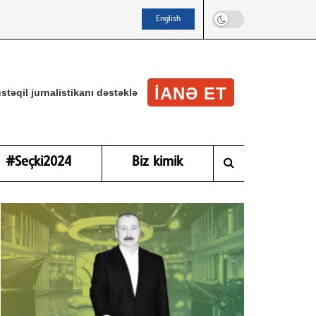
English
IANƏ ET
stəqil jurnalistikanı dəstəklə
#Seçki2024
Biz kimik