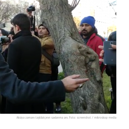
Aksiya zamanı təşkilatçının saxlanma anı. Foto: screenshot / mikroskop media