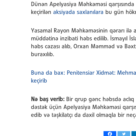
Dünən Apelyasiya Məhkəməsi qarşısınd
keçirilən
aksiyada saxlanılara
bu gün hök
Yasamal Rayon Məhkəməsinin qərarı ilə ak
müddətinə inzibati həbs edilib. İsmayıl 
həbs cəzası alıb, Orxan Məmməd və Bəxt
buraxılıb.
Buna da bax: Penitensiar Xidmət: Mehman
keçirib
Nə baş verib:
Bir qrup gənc həbsdə aclıq
dəstək üçün Apelyasiya Məhkəməsi qarşısı
edib və təşkilatçı da daxil olmaqla bir neç