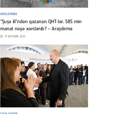
ARAŞDIRMA
“Şuşa ili”ndən qazanan QHT-lər. 585 min
manat nəyə xərclənib? – Araşdırma
14 NOYABR 2025
İZAH EDIRIK