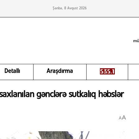
Şənbə, 8 Avqust 2026
mü
Detallı
Araşdırma
xlanılan gənclərə sutkalıq həbslər
A
A