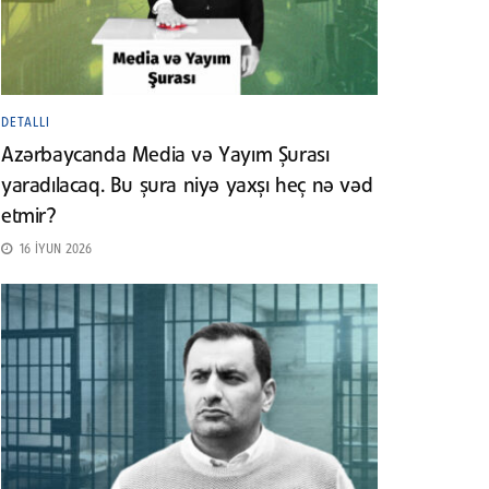
DETALLI
Azərbaycanda Media və Yayım Şurası
yaradılacaq. Bu şura niyə yaxşı heç nə vəd
etmir?
16 İYUN 2026