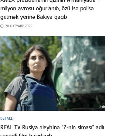
AMEA prezidentinin qızının Almaniyada 1
milyon avrosu oğurlanıb, özü isə polisə
getmək yerinə Bakıya qaçıb
20 OKTYABR 2025
DETALLI
REAL TV Rusiya əleyhinə “Z-nin siması” adlı