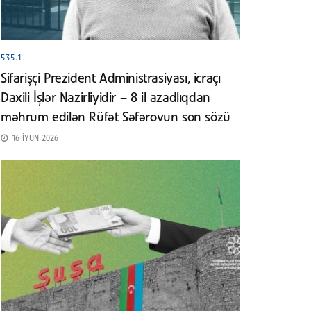
535.1
Sifarişçi Prezident Administrasiyası, icraçı
Daxili İşlər Nazirliyidir – 8 il azadlıqdan
məhrum edilən Rüfət Səfərovun son sözü
16 İYUN 2026