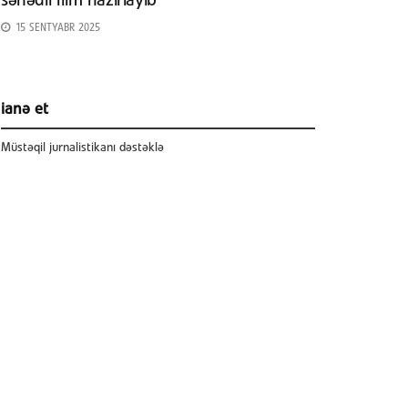
sənədli film hazırlayıb
15 SENTYABR 2025
ianə et
Müstəqil jurnalistikanı dəstəklə