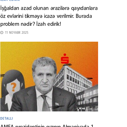
İşğaldan azad olunan ərazilərə qayıdanlara
öz evlərini tikməyə icazə verilmir. Burada
problem nədir? İzah edirik!
11 NOYABR 2025
DETALLI