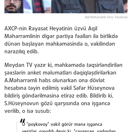
Aqil Məhərrəmli. Foto: Facebook
AXCP-nin Rəyasət Heyətinin üzvü Aqil
Məhərrəmlinin digər partiya fəalları ilə birlikdə
dünən başlayan məhkəməsində o, vəkilindən
narazılıq edib.
Meydan TV yazır ki, məhkəmədə təqsirləndirilən
şəxslərin anket məlumatları dəqiqləşdirilərkən
A.Məhərrəmli həbs olunarkən ona dövlət
hesabına təyin edilmiş vəkil Səfər Hüseynova
bildiriş göndərilməsinə etiraz edib. Bildirib ki,
S.Hüseynovun gözü qarşısında ona işgəncə
verilib, o isə susub:
O “poykovoy” vəkil görür mənə işgəncə
verirlər, qayıdıb deyir ki, “cavansan, yadından