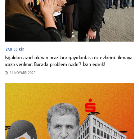
İZAH EDIRIK
İşğaldan azad olunan ərazilərə qayıdanlara öz evlərini tikməyə
icazə verilmir. Burada problem nədir? İzah edirik!
11 NOYABR 2025