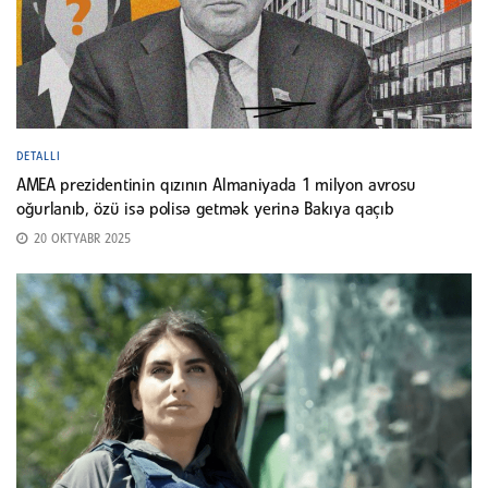
DETALLI
AMEA prezidentinin qızının Almaniyada 1 milyon avrosu
oğurlanıb, özü isə polisə getmək yerinə Bakıya qaçıb
20 OKTYABR 2025