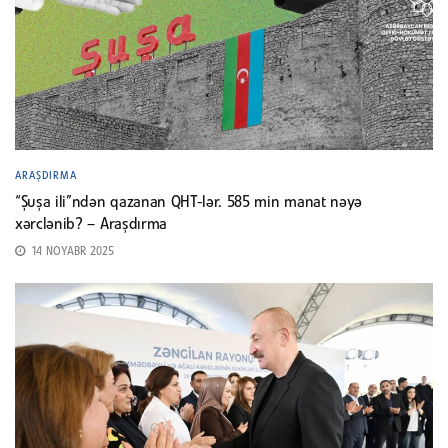
ARAŞDIRMA
“Şuşa ili”ndən qazanan QHT-lər. 585 min manat nəyə
xərclənib? – Araşdırma
14 NOYABR 2025