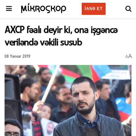
IANƏ ET
AXCP fəalı deyir ki, ona işgəncə
veriləndə vəkili susub
A
A
08 Yanvar 2019