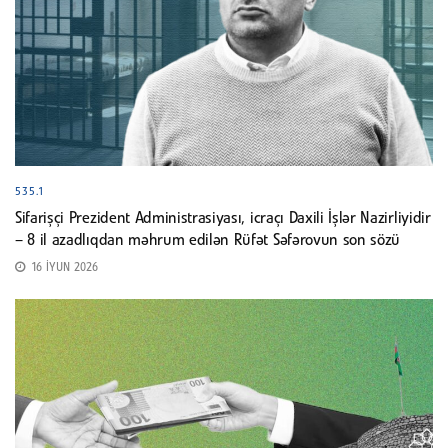
535.1
Sifarişçi Prezident Administrasiyası, icraçı Daxili İşlər Nazirliyidir
– 8 il azadlıqdan məhrum edilən Rüfət Səfərovun son sözü
16 İYUN 2026