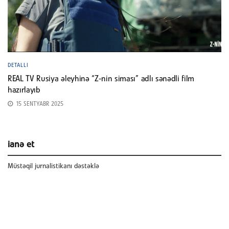
DETALLI
REAL TV Rusiya əleyhinə “Z-nin siması” adlı sənədli film
hazırlayıb
15 SENTYABR 2025
ianə et
Müstəqil jurnalistikanı dəstəklə