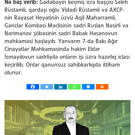
Nə baş verib:
Gədəbəyin keçmiş icra başçısı Saleh
Rüstəmli, qardaşı oğlu Vidadi Rüstəmli və AXCP-
nin Rəyasət Heyətinin üzvü Aqil Məhərrəmli,
Gənclər Komitəsi Məclisinin sədri Ruslan Nəsirli və
Nərimanov şöbəsinin sədri Babək Həsənovun
məhkəməsi başlayıb. Yanvarın 7-də Bakı Ağır
Cinayətlər Məhkəməsində hakim Eldar
İsmayılovun sədrliyilə onların işi üzrə hazırlıq iclası
keçirilib. Onlar qanunsuz sahibkarlıqda ittiham
olunur.