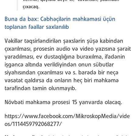
çıxacaq.
Buna da bax: Cəbhəçilərin məhkəməsi üçün
toplanan fəallar saxlanılıb
Vəkillər təqsirləndirilən şəxslərin şüşə kabindən
çıxarılması, prosesin audio və video yazısına şərait
yaradılması, ev dustaqlığına buraxılma, ifadənin
işgəncə altında verildiyindən onun sübutlar
siyahısından çıxarılması və s. barədə bir neçə
vəsatət qaldırsa da onların heç biri məhkəmə
tərəfindən təmin olunmayıb.
Növbəti məhkəmə prosesi 15 yanvarda olacaq.
https://www.facebook.com/MikroskopMedia/vide
os/1114459792068277/