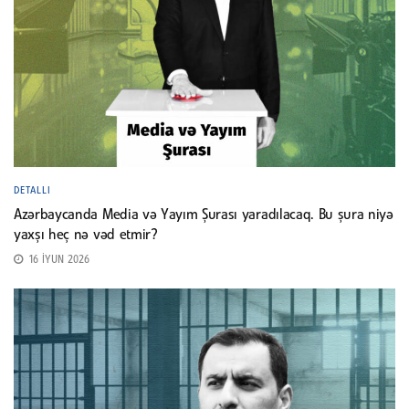
DETALLI
Azərbaycanda Media və Yayım Şurası yaradılacaq. Bu şura niyə
yaxşı heç nə vəd etmir?
16 İYUN 2026