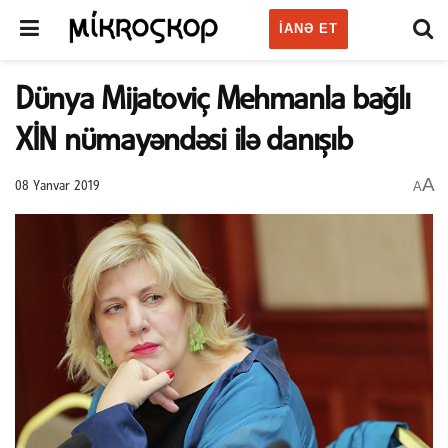
IANƏ ET
Dünya Mijatoviç Mehmanla bağlı
XİN nümayəndəsi ilə danışıb
A
A
08 Yanvar 2019