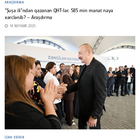
ARAŞDIRMA
“Şuşa ili”ndən qazanan QHT-lər. 585 min manat nəyə
xərclənib? – Araşdırma
14 NOYABR 2025
İZAH EDIRIK