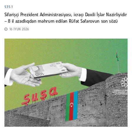
535.1
Sifarişçi Prezident Administrasiyası, icraçı Daxili İşlər Nazirliyidir
– 8 il azadlıqdan məhrum edilən Rüfət Səfərovun son sözü
16 İYUN 2026