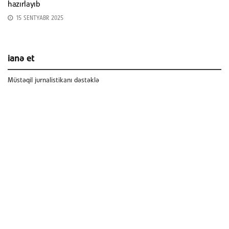
hazırlayıb
15 SENTYABR 2025
ianə et
Müstəqil jurnalistikanı dəstəklə