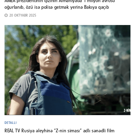
AMEA prezidentinin qızının Almaniyada 1 milyon avrosu
oğurlanıb, özü isə polisə getmək yerinə Bakıya qaçıb
20 OKTYABR 2025
DETALLI
REAL TV Rusiya əleyhinə “Z-nin siması” adlı sənədli film