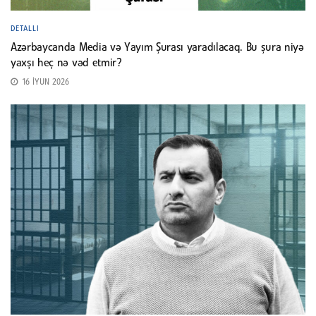
DETALLI
Azərbaycanda Media və Yayım Şurası yaradılacaq. Bu şura niyə
yaxşı heç nə vəd etmir?
16 İYUN 2026