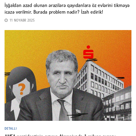
İşğaldan azad olunan ərazilərə qayıdanlara öz evlərini tikməyə
icazə verilmir. Burada problem nədir? İzah edirik!
11 NOYABR 2025
DETALLI