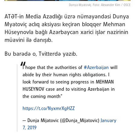
Dunya Myatoviç. Foto: Alexander Kim / OSCE
ATƏT-in Media Azadlığı üzrə nümayəndəsi Dunya
Myatoviç aclıq aksiyası keçirən bloqqer Mehman
Hüseynovla bağlı Azərbaycan xarici işlər nazirinin
müavini ilə danışıb.
Bu barədə o, Tvitterdə yazıb.
I hope that the authorities of
#Azerbaijan
will
abide by their human rights obligations. I
look forward to seeing progress in ⁦MEHMAN
HUSEYNOV⁩ case and to visiting Azerbaijan in
the coming month”
https://t.co/NyxmrXgHZZ
— Dunja Mijatovic (@Dunja_Mijatovic)
January
7, 2019