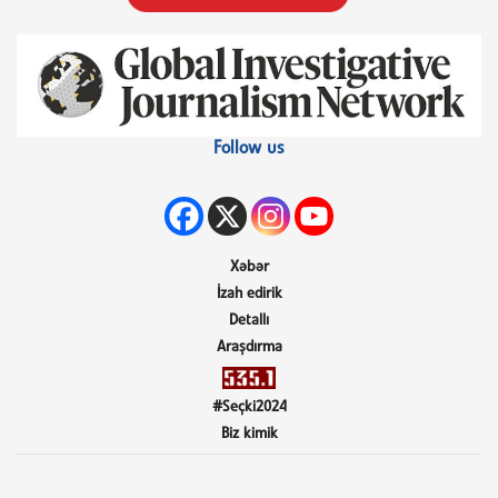
Follow us
Xəbər
İzah edirik
Detallı
Araşdırma
#Seçki2024
Biz kimik