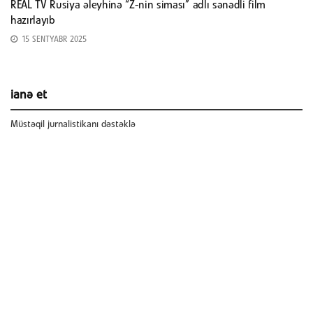
REAL TV Rusiya əleyhinə “Z-nin siması” adlı sənədli film
hazırlayıb
15 SENTYABR 2025
ianə et
Müstəqil jurnalistikanı dəstəklə