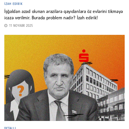
İZAH EDIRIK
İşğaldan azad olunan ərazilərə qayıdanlara öz evlərini tikməyə
icazə verilmir. Burada problem nədir? İzah edirik!
11 NOYABR 2025
DETALLI