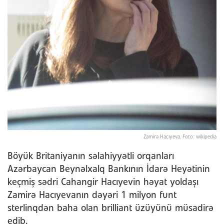
Zamirə Hacıyeva. Foto: wikipedia
Böyük Britaniyanın səlahiyyətli orqanları
Azərbaycan Beynəlxalq Bankının İdarə Heyətinin
keçmiş sədri Cahangir Hacıyevin həyat yoldaşı
Zamirə Hacıyevanın dəyəri 1 milyon funt
sterlinqdən baha olan brilliant üzüyünü müsadirə
edib.