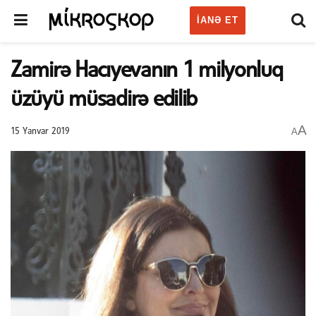
IANƏ ET
Zamirə Hacıyevanın 1 milyonluq
üzüyü müsadirə edilib
A
A
15 Yanvar 2019