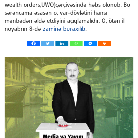
wealth orders,UWO)çərçivəsində həbs olunub. Bu
sərəncama əsasən o, var-dövlətini hansı
mənbədən əldə etdiyini açıqlamalıdır. O, ötən il
noyabrın 8-də
zaminə buraxılıb
.