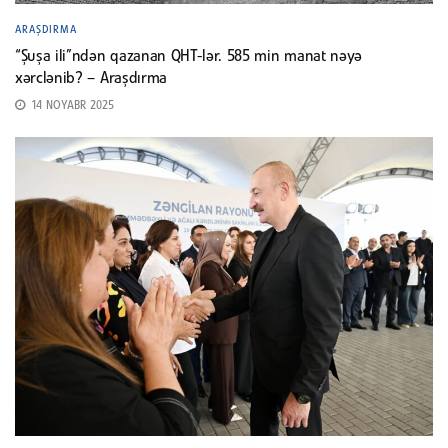
ARAŞDIRMA
“Şuşa ili”ndən qazanan QHT-lər. 585 min manat nəyə
xərclənib? – Araşdırma
14 NOYABR 2025