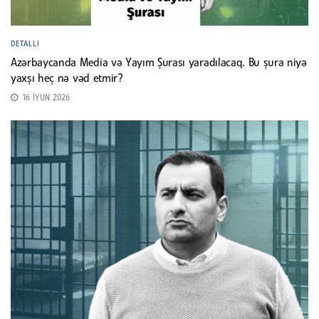
DETALLI
Azərbaycanda Media və Yayım Şurası yaradılacaq. Bu şura niyə
yaxşı heç nə vəd etmir?
16 İYUN 2026