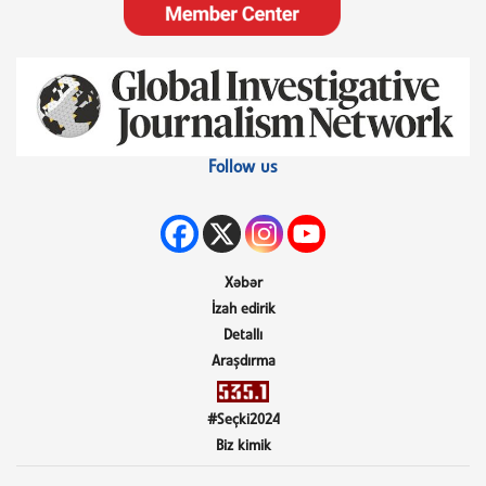
Follow us
Xəbər
İzah edirik
Detallı
Araşdırma
#Seçki2024
Biz kimik