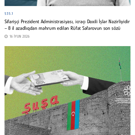
535.1
Sifarişçi Prezident Administrasiyası, icraçı Daxili İşlər Nazirliyidir
– 8 il azadlıqdan məhrum edilən Rüfət Səfərovun son sözü
16 İYUN 2026