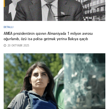
DETALLI
AMEA prezidentinin qızının Almaniyada 1 milyon avrosu
oğurlanıb, özü isə polisə getmək yerinə Bakıya qaçıb
20 OKTYABR 2025