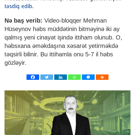
təsdiq edib
.
Nə baş verib:
Video-bloqqer Mehman
Hüseynov həbs müddətinin bitməyinə iki ay
qalmış yeni cinayət işində ittiham olunub. O,
həbsxana əməkdaşına xəsarət yetirməkdə
təqsirli bilinir. Bu ittihamla onu 5-7 il həbs
gözləyir.