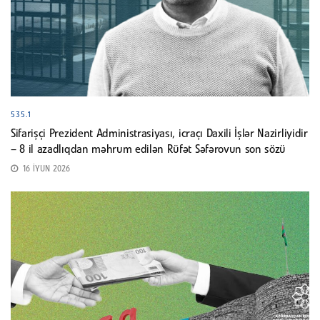
535.1
Sifarişçi Prezident Administrasiyası, icraçı Daxili İşlər Nazirliyidir
– 8 il azadlıqdan məhrum edilən Rüfət Səfərovun son sözü
16 İYUN 2026