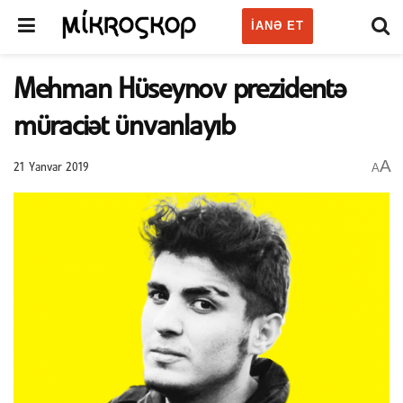
IANƏ ET
Mehman Hüseynov prezidentə
müraciət ünvanlayıb
A
A
21 Yanvar 2019