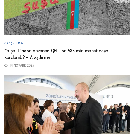
ARAŞDIRMA
“Şuşa ili”ndən qazanan QHT-lər. 585 min manat nəyə
xərclənib? – Araşdırma
14 NOYABR 2025