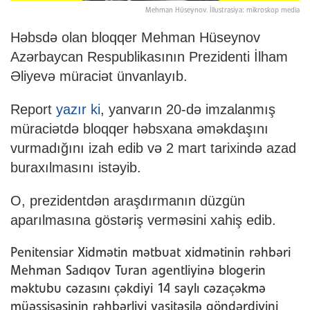
Mehman Hüseynov. İllustrasiya: mikroskop media
Həbsdə olan bloqqer Mehman Hüseynov
Azərbaycan Respublikasının Prezidenti İlham
Əliyevə müraciət ünvanlayıb.
Report
yazır ki
, yanvarın 20-də imzalanmış
müraciətdə bloqqer həbsxana əməkdaşını
vurmadığını izah edib və 2 mart tarixində azad
buraxılmasını istəyib.
O, prezidentdən araşdırmanın düzgün
aparılmasına göstəriş verməsini xahiş edib.
Penitensiar Xidmətin mətbuat xidmətinin rəhbəri
Mehman Sadıqov Turan agentliyinə blogerin
məktubu cəzasını çəkdiyi 14 saylı cəzaçəkmə
müəssisəsinin rəhbərliyi vasitəsilə göndərdiyini