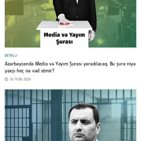
DETALLI
Azərbaycanda Media və Yayım Şurası yaradılacaq. Bu şura niyə
yaxşı heç nə vəd etmir?
16 İYUN 2026