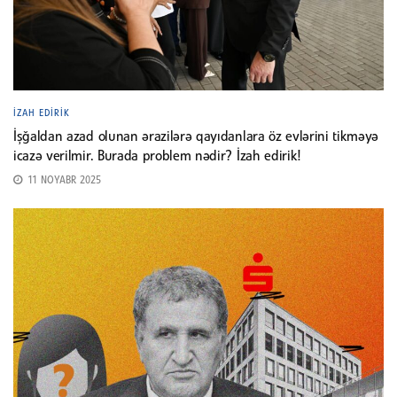
İZAH EDIRIK
İşğaldan azad olunan ərazilərə qayıdanlara öz evlərini tikməyə
icazə verilmir. Burada problem nədir? İzah edirik!
11 NOYABR 2025