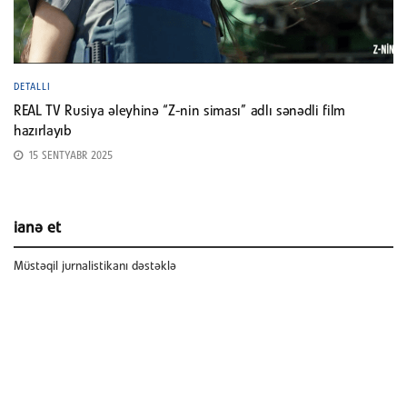
DETALLI
REAL TV Rusiya əleyhinə “Z-nin siması” adlı sənədli film
hazırlayıb
15 SENTYABR 2025
ianə et
Müstəqil jurnalistikanı dəstəklə