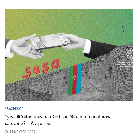
ARAŞDIRMA
“Şuşa ili”ndən qazanan QHT-lər. 585 min manat nəyə
xərclənib? – Araşdırma
14 NOYABR 2025