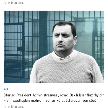
16 İYUN 2026
535.1
Sifarişçi Prezident Administrasiyası, icraçı Daxili İşlər Nazirliyidir
– 8 il azadlıqdan məhrum edilən Rüfət Səfərovun son sözü
16 İYUN 2026