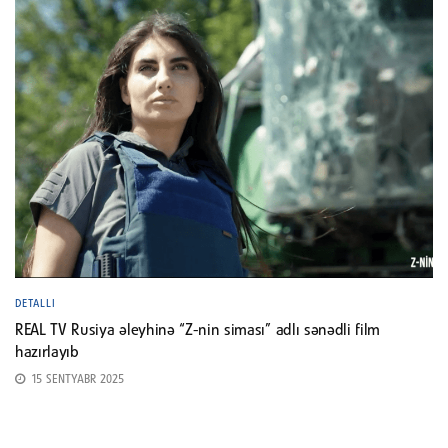
DETALLI
REAL TV Rusiya əleyhinə “Z-nin siması” adlı sənədli film
hazırlayıb
15 SENTYABR 2025