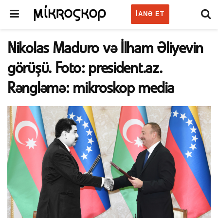
IANƏ ET
Nikolas Maduro və İlham Əliyevin
görüşü. Foto: president.az.
Rəngləmə: mikroskop media