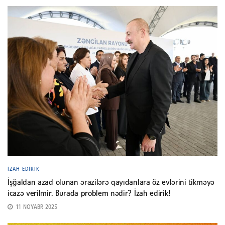
İZAH EDIRIK
İşğaldan azad olunan ərazilərə qayıdanlara öz evlərini tikməyə
icazə verilmir. Burada problem nədir? İzah edirik!
11 NOYABR 2025