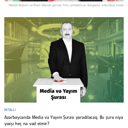
Nikolas Maduro və İlham Əliyevin görüşü. Foto: president.az. Rəngləmə: mikroskop media
DETALLI
Azərbaycanda Media və Yayım Şurası yaradılacaq. Bu şura niyə
yaxşı heç nə vəd etmir?