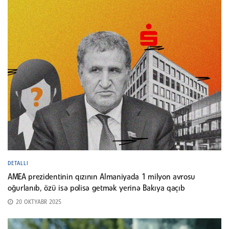
DETALLI
AMEA prezidentinin qızının Almaniyada 1 milyon avrosu
oğurlanıb, özü isə polisə getmək yerinə Bakıya qaçıb
20 OKTYABR 2025