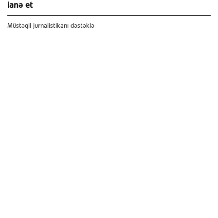
ianə et
Müstəqil jurnalistikanı dəstəklə