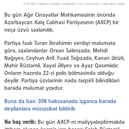
Polis AXCP fəallarını ərazidən uzaqlaşdırır. Foto: screenshot / mikroskop media
Bu gün Ağır Cinayətlər Məhkəməsinin önündə
Azərbaycan Xalq Cəbhəsi Partiyasının (AXCP) bir
neçə üzvü saxlanılıb.
Partiya fəalı Turan İbrahimin verdiyi məlumata
görə, saxlanılanlar Orxan Səlimzadə, Mehdi
Nağıyev, Ceyhun Arif, Fuad Tağızadə, Kənan Əzizli,
Mahir Rüstəmli, Xəyal Əliyev və Ayaz Qasımlıdır.
Onların hazırda 22-ci polis bölməsində olduğu
deyilir. Partiya üzvlərinin nədə təqsirli bilindikləri
barədə məlumat yoxdur.
Buna da bax: DİN həbsxanada işgəncə barədə
deyilənlərə münasibət bildirib
Nə baş verib:
Bu gün AXCP-ni maliyyələşdirməkdə