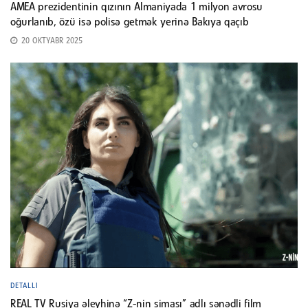
AMEA prezidentinin qızının Almaniyada 1 milyon avrosu
oğurlanıb, özü isə polisə getmək yerinə Bakıya qaçıb
20 OKTYABR 2025
DETALLI
REAL TV Rusiya əleyhinə “Z-nin siması” adlı sənədli film