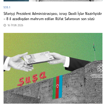
535.1
Sifarişçi Prezident Administrasiyası, icraçı Daxili İşlər Nazirliyidir
– 8 il azadlıqdan məhrum edilən Rüfət Səfərovun son sözü
16 İYUN 2026