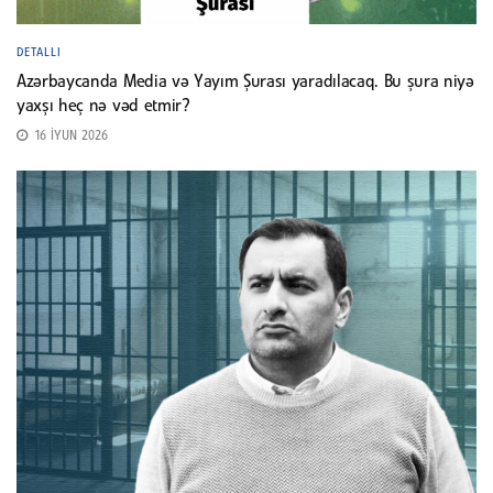
DETALLI
Azərbaycanda Media və Yayım Şurası yaradılacaq. Bu şura niyə
yaxşı heç nə vəd etmir?
16 İYUN 2026