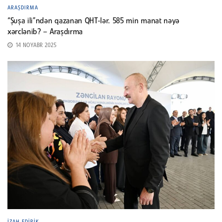
ARAŞDIRMA
“Şuşa ili”ndən qazanan QHT-lər. 585 min manat nəyə
xərclənib? – Araşdırma
14 NOYABR 2025
İZAH EDIRIK