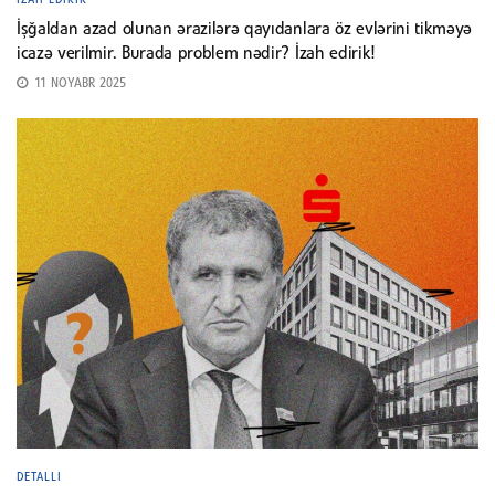
İşğaldan azad olunan ərazilərə qayıdanlara öz evlərini tikməyə
icazə verilmir. Burada problem nədir? İzah edirik!
11 NOYABR 2025
DETALLI