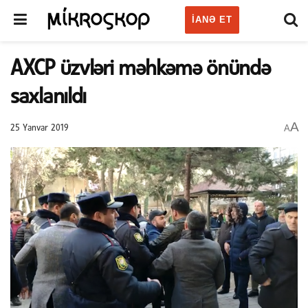
IANƏ ET
AXCP üzvləri məhkəmə önündə
saxlanıldı
A
A
25 Yanvar 2019