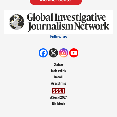
Follow us
Xəbər
İzah edirik
Detallı
Araşdırma
#Seçki2024
Biz kimik