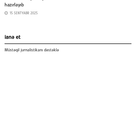
hazırlayıb
15 SENTYABR 2025
ianə et
Müstəqil jurnalistikanı dəstəklə