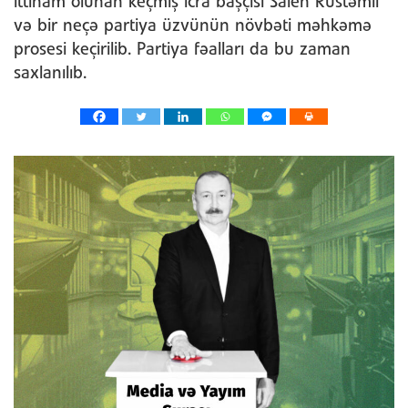
ittiham olunan keçmiş icra başçısı Saleh Rüstəmli
və bir neçə partiya üzvünün növbəti məhkəmə
prosesi keçirilib. Partiya fəalları da bu zaman
saxlanılıb.