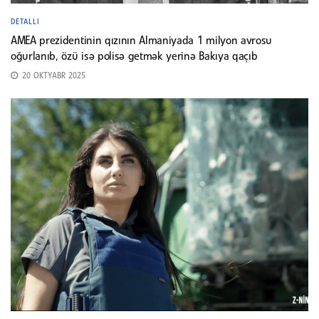
DETALLI
AMEA prezidentinin qızının Almaniyada 1 milyon avrosu
oğurlanıb, özü isə polisə getmək yerinə Bakıya qaçıb
20 OKTYABR 2025