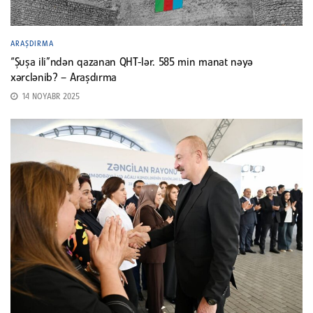
ARAŞDIRMA
“Şuşa ili”ndən qazanan QHT-lər. 585 min manat nəyə
xərclənib? – Araşdırma
14 NOYABR 2025