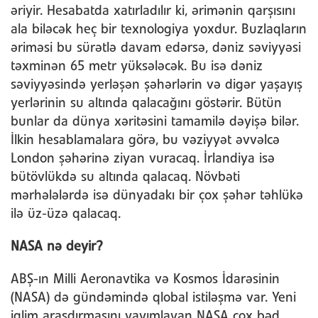
əriyir. Hesabatda xatırladılır ki, ərimənin qarşısını
ala biləcək heç bir texnologiya yoxdur. Buzlaqların
əriməsi bu sürətlə davam edərsə, dəniz səviyyəsi
təxminən 65 metr yüksələcək. Bu isə dəniz
səviyyəsində yerləşən şəhərlərin və digər yaşayış
yerlərinin su altında qalacağını göstərir. Bütün
bunlar da dünya xəritəsini tamamilə dəyişə bilər.
İlkin hesablamalara görə, bu vəziyyət əvvəlcə
London şəhərinə ziyan vuracaq. İrlandiya isə
bütövlükdə su altında qalacaq. Növbəti
mərhələlərdə isə dünyadakı bir çox şəhər təhlükə
ilə üz-üzə qalacaq.
NASA nə deyir?
ABŞ-ın Milli Aeronavtika və Kosmos İdarəsinin
(NASA) də gündəmində qlobal istiləşmə var. Yeni
iqlim araşdırmasını yayımlayan NASA çox bəd