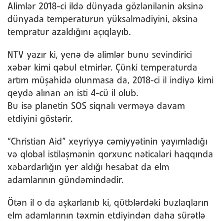
Alimlər 2018-ci ildə dünyada gözlənilənin əksinə
dünyada temperaturun yüksəlmədiyini, əksinə
tempratur azaldığını açıqlayıb.
NTV yazır ki, yenə də alimlər bunu sevindirici
xəbər kimi qəbul etmirlər. Çünki temperaturda
artım müşahidə olunmasa da, 2018-ci il indiyə kimi
qeydə alınan ən isti 4-cü il olub.
Bu isə planetin SOS siqnalı verməyə davam
etdiyini göstərir.
“Christian Aid” xeyriyyə cəmiyyətinin yayımladığı
və qlobal istiləşmənin qorxunc nəticələri haqqında
xəbərdarlığın yer aldığı hesabat da elm
adamlarının gündəmindədir.
Ötən il o da aşkarlanıb ki, qütblərdəki buzlaqların
elm adamlarının təxmin etdiyindən daha sürətlə