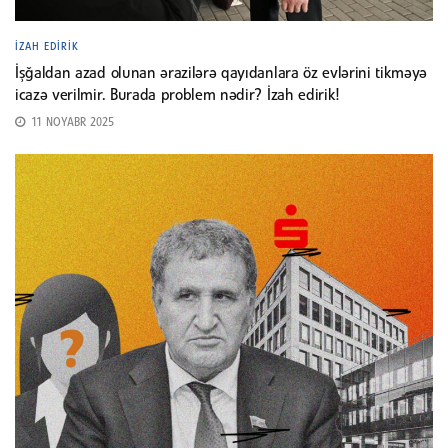
İZAH EDIRIK
İşğaldan azad olunan ərazilərə qayıdanlara öz evlərini tikməyə
icazə verilmir. Burada problem nədir? İzah edirik!
11 NOYABR 2025