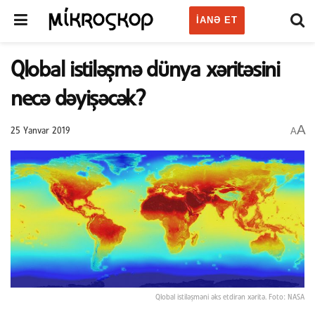
IANƏ ET
Qlobal istiləşmə dünya xəritəsini
necə dəyişəcək?
A
A
25 Yanvar 2019
Qlobal istiləşməni əks etdirən xəritə. Foto: NASA