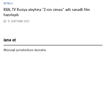
DETALLI
REAL TV Rusiya əleyhinə “Z-nin siması” adlı sənədli film
hazırlayıb
15 SENTYABR 2025
ianə et
Müstəqil jurnalistikanı dəstəklə