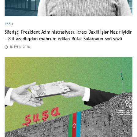
535.1
Sifarişçi Prezident Administrasiyası, icraçı Daxili İşlər Nazirliyidir
– 8 il azadlıqdan məhrum edilən Rüfət Səfərovun son sözü
16 İYUN 2026