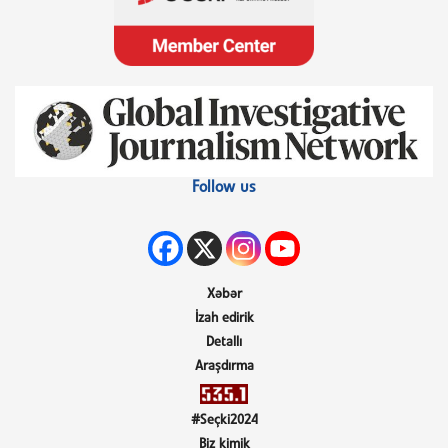
Follow us
Xəbər
İzah edirik
Detallı
Araşdırma
#Seçki2024
Biz kimik