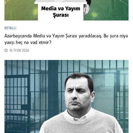
DETALLI
Azərbaycanda Media və Yayım Şurası yaradılacaq. Bu şura niyə
yaxşı heç nə vəd etmir?
16 İYUN 2026