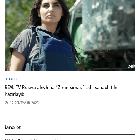
DETALLI
REAL TV Rusiya əleyhinə “Z-nin siması” adlı sənədli film
hazırlayıb
15 SENTYABR 2025
ianə et