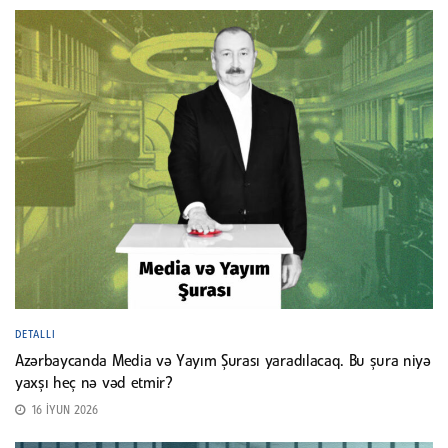
DETALLI
Azərbaycanda Media və Yayım Şurası yaradılacaq. Bu şura niyə
yaxşı heç nə vəd etmir?
16 İYUN 2026