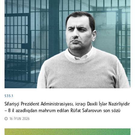
535.1
Sifarişçi Prezident Administrasiyası, icraçı Daxili İşlər Nazirliyidir
– 8 il azadlıqdan məhrum edilən Rüfət Səfərovun son sözü
16 İYUN 2026