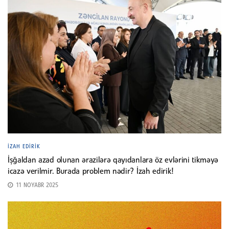
İZAH EDIRIK
İşğaldan azad olunan ərazilərə qayıdanlara öz evlərini tikməyə
icazə verilmir. Burada problem nədir? İzah edirik!
11 NOYABR 2025