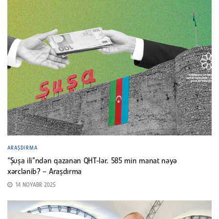
ARAŞDIRMA
“Şuşa ili”ndən qazanan QHT-lər. 585 min manat nəyə
xərclənib? – Araşdırma
14 NOYABR 2025