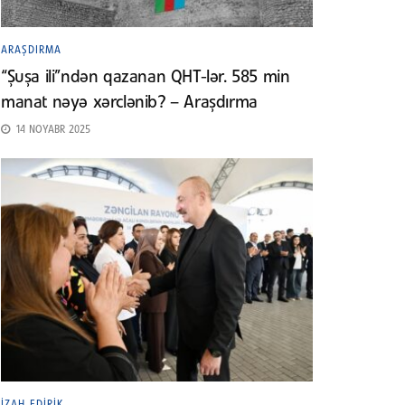
ARAŞDIRMA
“Şuşa ili”ndən qazanan QHT-lər. 585 min
manat nəyə xərclənib? – Araşdırma
14 NOYABR 2025
İZAH EDIRIK