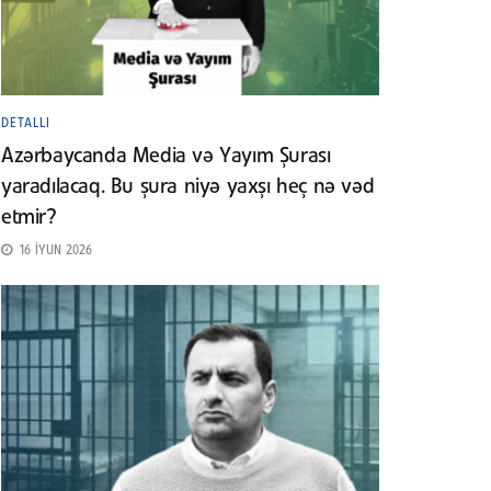
DETALLI
Azərbaycanda Media və Yayım Şurası
yaradılacaq. Bu şura niyə yaxşı heç nə vəd
etmir?
16 İYUN 2026