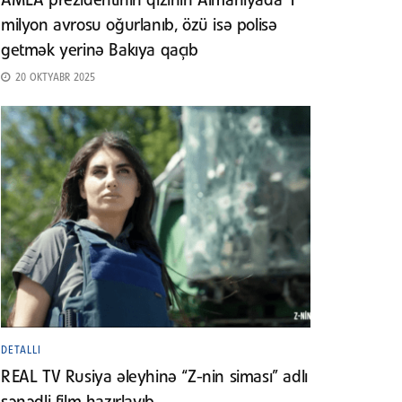
AMEA prezidentinin qızının Almaniyada 1
milyon avrosu oğurlanıb, özü isə polisə
getmək yerinə Bakıya qaçıb
20 OKTYABR 2025
DETALLI
REAL TV Rusiya əleyhinə “Z-nin siması” adlı