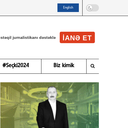
English
IANƏ ET
stəqil jurnalistikanı dəstəklə
#Seçki2024
Biz kimik