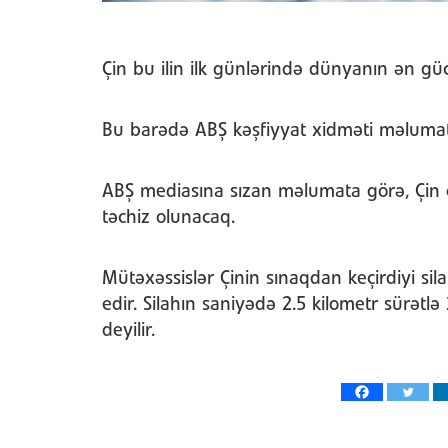
Çin bu ilin ilk günlərində dünyanın ən güc
Bu barədə ABŞ kəşfiyyat xidməti məlumat
ABŞ mediasına sızan məlumata görə, Çin o
təchiz olunacaq.
Mütəxəssislər Çinin sınaqdan keçirdiyi sila
edir. Silahın saniyədə 2.5 kilometr sürətl
deyilir.