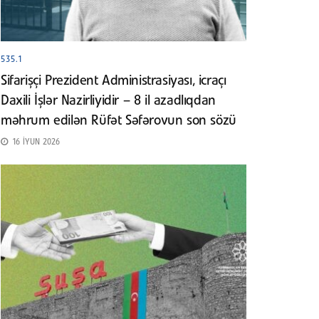
535.1
Sifarişçi Prezident Administrasiyası, icraçı
Daxili İşlər Nazirliyidir – 8 il azadlıqdan
məhrum edilən Rüfət Səfərovun son sözü
16 İYUN 2026