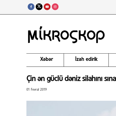
Xəbər
İzah edirik
Çin ən güclü dəniz silahını sın
01 Fevral 2019