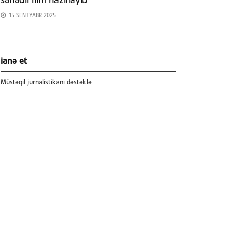
sənədli film hazırlayıb
15 SENTYABR 2025
ianə et
Müstəqil jurnalistikanı dəstəklə