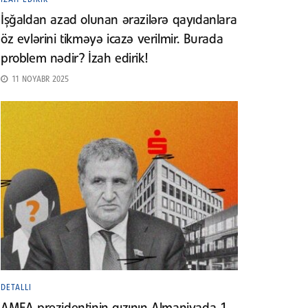
İşğaldan azad olunan ərazilərə qayıdanlara
öz evlərini tikməyə icazə verilmir. Burada
problem nədir? İzah edirik!
11 NOYABR 2025
DETALLI