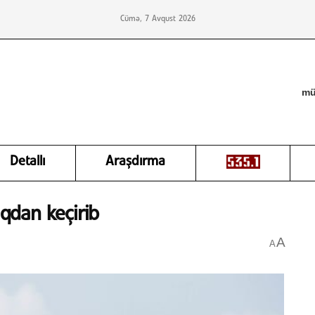
Cümə, 7 Avqust 2026
mü
Detallı
Araşdırma
aqdan keçirib
A
A