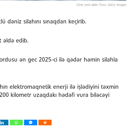
Çinin yeni silahı. Foto: Getty images
lü dəniz silahını sınaqdan keçirib.
 əldə edib.
rdusu ən gec 2025-ci ilə qədər həmin silahla
hın elektromaqnetik enerji ilə işlədiyini təxmin
ə 200 kilometr uzaqdakı hədəfi vura biləcəyi