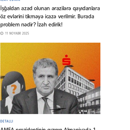
İşğaldan azad olunan ərazilərə qayıdanlara
öz evlərini tikməyə icazə verilmir. Burada
problem nədir? İzah edirik!
11 NOYABR 2025
DETALLI