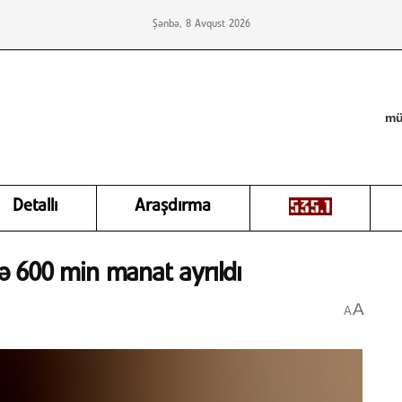
Şənbə, 8 Avqust 2026
mü
Detallı
Araşdırma
inə 600 min manat ayrıldı
A
A