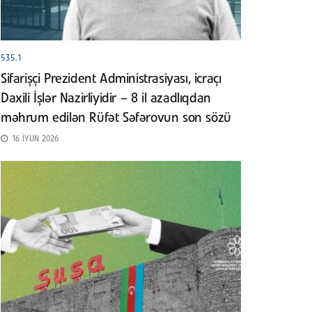
535.1
Sifarişçi Prezident Administrasiyası, icraçı
Daxili İşlər Nazirliyidir – 8 il azadlıqdan
məhrum edilən Rüfət Səfərovun son sözü
16 İYUN 2026