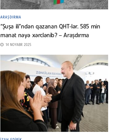
ARAŞDIRMA
“Şuşa ili”ndən qazanan QHT-lər. 585 min
manat nəyə xərclənib? – Araşdırma
14 NOYABR 2025
İZAH EDIRIK