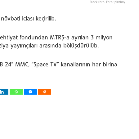
Stock foto. Foto: pixabay
övbəti iclası keçirilib.
in ehtiyat fondundan MTRŞ-a ayrılan 3 milyon
iya yayımçıları arasında bölüşdürülüb.
ARB 24” MMC, “Space TV” kanallarının hər birinə