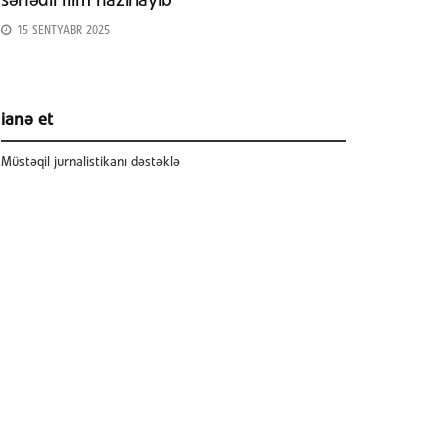
sənədli film hazırlayıb
15 SENTYABR 2025
ianə et
Müstəqil jurnalistikanı dəstəklə