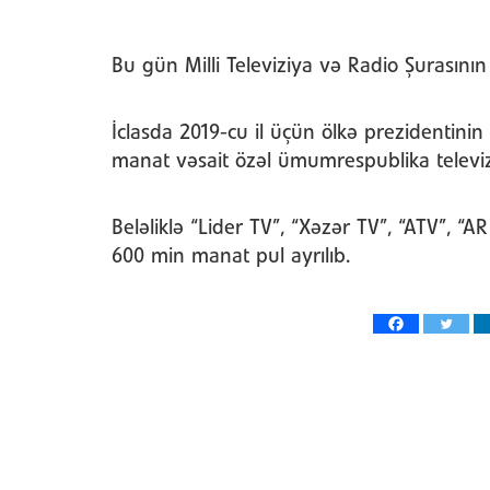
Bu gün Milli Televiziya və Radio Şurasının n
İclasda 2019-cu il üçün ölkə prezidentin
manat vəsait özəl ümumrespublika televiz
Beləliklə “Lider TV”, “Xəzər TV”, “ATV”, “
600 min manat pul ayrılıb.