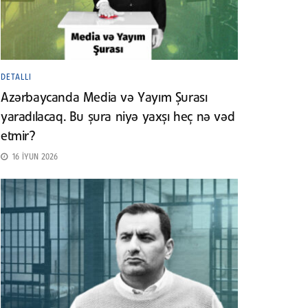
DETALLI
Azərbaycanda Media və Yayım Şurası
yaradılacaq. Bu şura niyə yaxşı heç nə vəd
etmir?
16 İYUN 2026