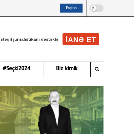
English
IANƏ ET
stəqil jurnalistikanı dəstəklə
#Seçki2024
Biz kimik