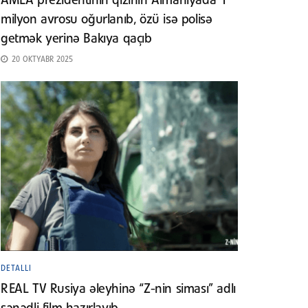
AMEA prezidentinin qızının Almaniyada 1
milyon avrosu oğurlanıb, özü isə polisə
getmək yerinə Bakıya qaçıb
20 OKTYABR 2025
DETALLI
REAL TV Rusiya əleyhinə “Z-nin siması” adlı