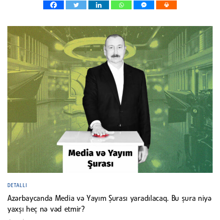
DETALLI
Azərbaycanda Media və Yayım Şurası yaradılacaq. Bu şura niyə
yaxşı heç nə vəd etmir?