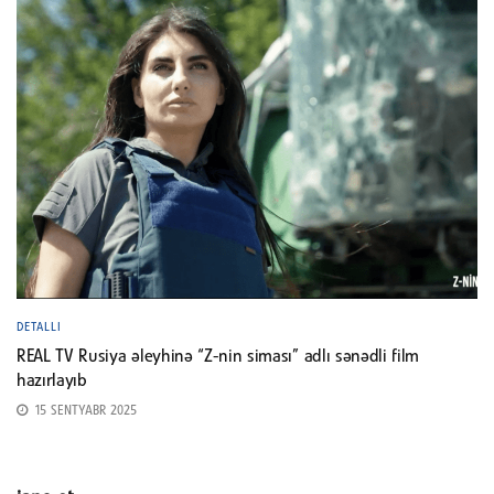
DETALLI
REAL TV Rusiya əleyhinə “Z-nin siması” adlı sənədli film
hazırlayıb
15 SENTYABR 2025