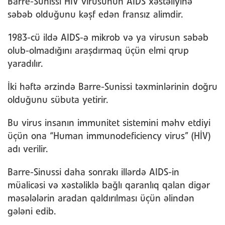
Barre-Sunissi HIV virusunun AIDS xəstəliyinə
səbəb olduğunu kəşf edən fransız alimdir.
1983-cü ildə AIDS-ə mikrob və ya virusun səbəb
olub-olmadığını araşdırmaq üçün elmi qrup
yaradılır.
İki həftə ərzində Barre-Sunissi təxminlərinin doğru
olduğunu sübuta yetirir.
Bu virus insanın immunitet sistemini məhv etdiyi
üçün ona “Human immunodeficiency virus” (HİV)
adı verilir.
Barre-Sinussi daha sonrakı illərdə AIDS-in
müalicəsi və xəstəliklə bağlı qaranlıq qalan digər
məsələlərin aradan qaldırılması üçün əlindən
gələni edib.