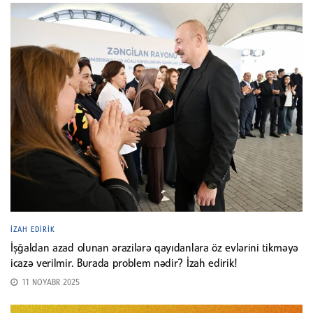
İZAH EDIRIK
İşğaldan azad olunan ərazilərə qayıdanlara öz evlərini tikməyə
icazə verilmir. Burada problem nədir? İzah edirik!
11 NOYABR 2025