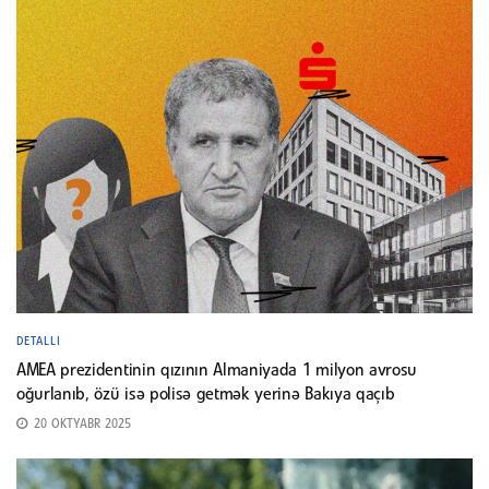
DETALLI
AMEA prezidentinin qızının Almaniyada 1 milyon avrosu
oğurlanıb, özü isə polisə getmək yerinə Bakıya qaçıb
20 OKTYABR 2025