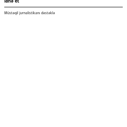
ianə et
Müstəqil jurnalistikanı dəstəklə