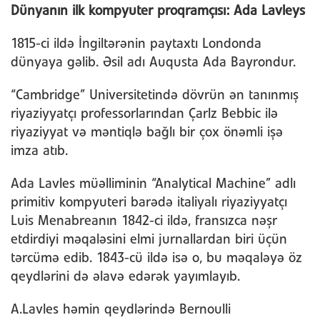
Dünyanın ilk kompyuter proqramçısı: Ada Lavleys
1815-ci ildə İngiltərənin paytaxtı Londonda
dünyaya gəlib. Əsil adı Auqusta Ada Bayrondur.
“Cambridge” Universitetində dövrün ən tanınmış
riyaziyyatçı professorlarından Çarlz Bebbic ilə
riyaziyyat və məntiqlə bağlı bir çox önəmli işə
imza atıb.
Ada Lavles müəlliminin “Analytical Machine” adlı
primitiv kompyuteri barədə italiyalı riyaziyyatçı
Luis Menabreanın 1842-ci ildə, fransızca nəşr
etdirdiyi məqaləsini elmi jurnallardan biri üçün
tərcümə edib. 1843-cü ildə isə o, bu məqaləyə öz
qeydlərini də əlavə edərək yayımlayıb.
A.Lavles həmin qeydlərində Bernoulli