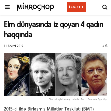
IANƏ ET
Elm dünyasında iz qoyan 4 qadın
haqqında
A
A
11 Fevral 2019
Elmdə inqilab etmiş qadınlar. Foto: Anadolu Agentliyi
2015-ci ildə Birləşmiş Millətlər Təşkilatı (BMT)