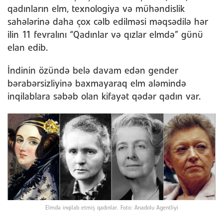
qadınların elm, texnologiya və mühəndislik
sahələrinə daha çox cəlb edilməsi məqsədilə hər
ilin 11 fevralını “Qadınlar və qızlar elmdə” günü
elan edib.
İndinin özündə belə davam edən gender
bərabərsizliyinə baxmayaraq elm aləmində
inqilablara səbəb olan kifayət qədər qadın var.
Elmdə inqilab etmiş qadınlar. Foto: Anadolu Agentliyi