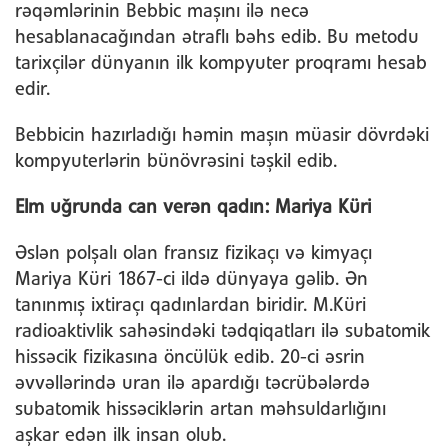
rəqəmlərinin Bebbic maşını ilə necə
hesablanacağından ətraflı bəhs edib. Bu metodu
tarixçilər dünyanın ilk kompyuter proqramı hesab
edir.
Bebbicin hazırladığı həmin maşın müasir dövrdəki
kompyuterlərin bünövrəsini təşkil edib.
Elm uğrunda can verən qadın: Mariya Küri
Əslən polşalı olan fransız fizikaçı və kimyaçı
Mariya Küri 1867-ci ildə dünyaya gəlib. Ən
tanınmış ixtiraçı qadınlardan biridir. M.Küri
radioaktivlik sahəsindəki tədqiqatları ilə subatomik
hissəcik fizikasına öncülük edib. 20-ci əsrin
əvvəllərində uran ilə apardığı təcrübələrdə
subatomik hissəciklərin artan məhsuldarlığını
aşkar edən ilk insan olub.