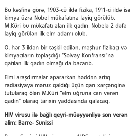
Bu kəşfinə görə, 1903-cü ildə fizika, 1911-ci ildə isə
kimya üzrə Nobel mükafatına layiq görülüb.
M.Küri bu mükafatı alan ilk qadın, Nobelə 2 dəfə
layiq görülən ilk elm adamı olub.
O, hər 3 ildən bir təşkil edilən, məşhur fizikaçı və
kimyaçıların toplaşdığı “Solvay Konfransı”na
qatılan ilk qadın olmağı da bacarıb.
Elmi araşdırmalar apararkən həddən artıq
radiasiyaya məruz qaldığı üçün qan xərçənginə
tutularaq ölən M.Küri “elm uğruna can verən
qadın” olaraq tarixin yaddaşında qalacaq.
HIV virusu ilə bağlı qeyri-müəyyənliyə son verən
alim: Barre- Sunissi