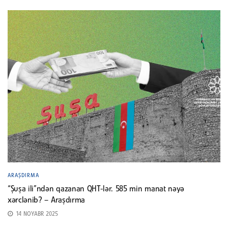
ARAŞDIRMA
“Şuşa ili”ndən qazanan QHT-lər. 585 min manat nəyə
xərclənib? – Araşdırma
14 NOYABR 2025