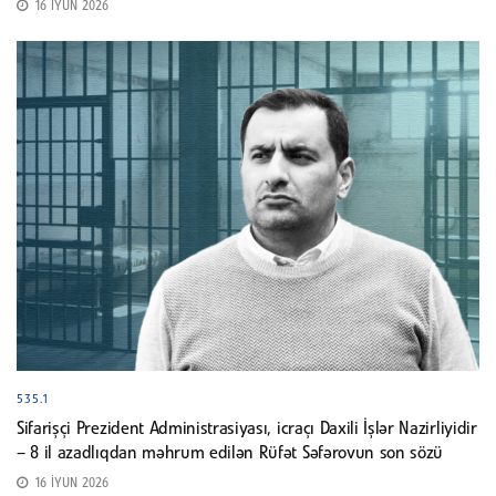
16 İYUN 2026
535.1
Sifarişçi Prezident Administrasiyası, icraçı Daxili İşlər Nazirliyidir
– 8 il azadlıqdan məhrum edilən Rüfət Səfərovun son sözü
16 İYUN 2026