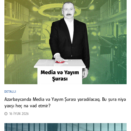
DETALLI
Azərbaycanda Media və Yayım Şurası yaradılacaq. Bu şura niyə
yaxşı heç nə vəd etmir?
16 İYUN 2026