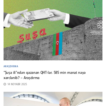
ARAŞDIRMA
“Şuşa ili”ndən qazanan QHT-lər. 585 min manat nəyə
xərclənib? – Araşdırma
14 NOYABR 2025