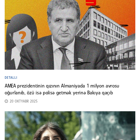
DETALLI
AMEA prezidentinin qızının Almaniyada 1 milyon avrosu
oğurlanıb, özü isə polisə getmək yerinə Bakıya qaçıb
20 OKTYABR 2025