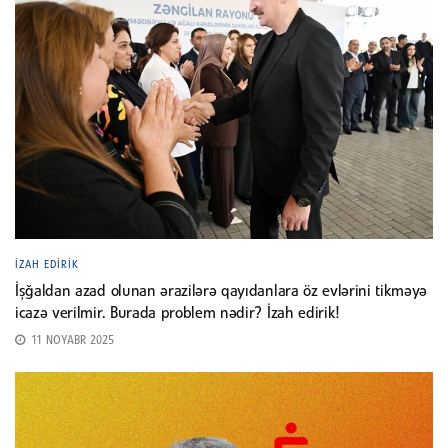
İZAH EDIRIK
İşğaldan azad olunan ərazilərə qayıdanlara öz evlərini tikməyə
icazə verilmir. Burada problem nədir? İzah edirik!
11 NOYABR 2025