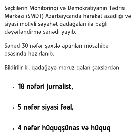
Seçkilərin Monitorinqi və Demokratiyanın Tədrisi
Mərkəzi (SMDT) Azərbaycanda hərəkət azadlığı və
siyasi motivli səyahət qadağaları ilə bağlı
dəyərləndirmə sənədi yayıb.
Sənəd 30 nəfər şəxslə aparılan müsahibə
əsasında hazırlanıb.
Bildirilir ki, qadağaya məruz qalan şəxslərdən
18 nəfəri jurnalist,
5 nəfər siyasi fəal,
4 nəfər hüquqşünas və hüquq