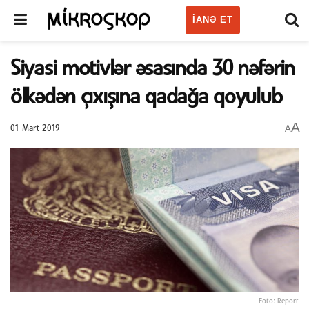
IANƏ ET
Siyasi motivlər əsasında 30 nəfərin
ölkədən çıxışına qadağa qoyulub
A
A
01 Mart 2019
Foto: Report