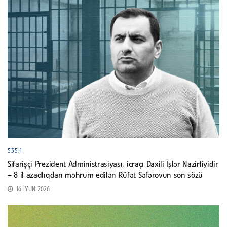
535.1
Sifarişçi Prezident Administrasiyası, icraçı Daxili İşlər Nazirliyidir
– 8 il azadlıqdan məhrum edilən Rüfət Səfərovun son sözü
16 İYUN 2026