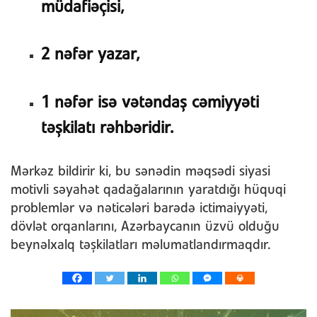
müdafiəçisi,
2 nəfər yazar,
1 nəfər isə vətəndaş cəmiyyəti
təşkilatı rəhbəridir.
Mərkəz bildirir ki, bu sənədin məqsədi siyasi
motivli səyahət qadağalarının yaratdığı hüquqi
problemlər və nəticələri barədə ictimaiyyəti,
dövlət orqanlarını, Azərbaycanın üzvü olduğu
beynəlxalq təşkilatları məlumatlandırmaqdır.