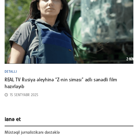
DETALLI
REAL TV Rusiya əleyhinə “Z-nin siması” adlı sənədli film
hazırlayıb
15 SENTYABR 2025
ianə et
Müstəqil jurnalistikanı dəstəklə