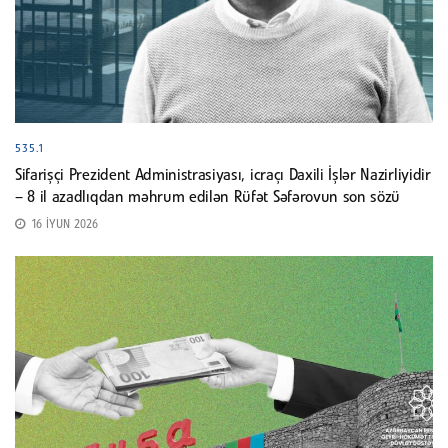
535.1
Sifarişçi Prezident Administrasiyası, icraçı Daxili İşlər Nazirliyidir
– 8 il azadlıqdan məhrum edilən Rüfət Səfərovun son sözü
16 İYUN 2026