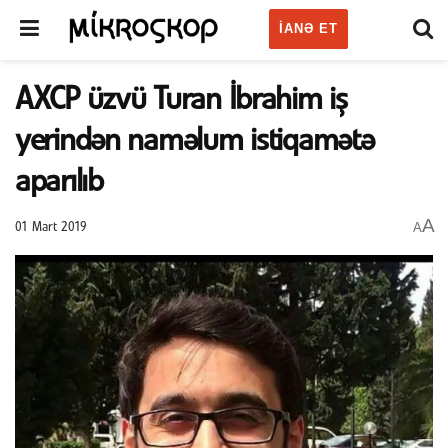
IANƏ ET
AXCP üzvü Turan İbrahim iş
yerindən naməlum istiqamətə
aparılıb
A
A
01 Mart 2019