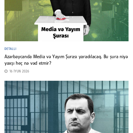
DETALLI
Azərbaycanda Media və Yayım Şurası yaradılacaq. Bu şura niyə
yaxşı heç nə vəd etmir?
16 İYUN 2026