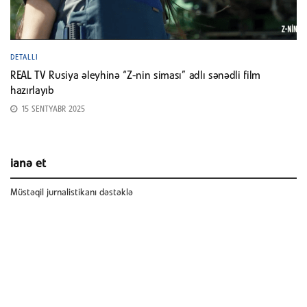
DETALLI
REAL TV Rusiya əleyhinə “Z-nin siması” adlı sənədli film
hazırlayıb
15 SENTYABR 2025
ianə et
Müstəqil jurnalistikanı dəstəklə