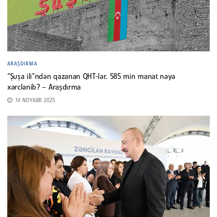
ARAŞDIRMA
“Şuşa ili”ndən qazanan QHT-lər. 585 min manat nəyə
xərclənib? – Araşdırma
14 NOYABR 2025