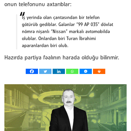
onun telefonunu axtarıblar:
İş yerində olan çantasından bir telefon
götürüb gediblər. Gələnlər “99 AP 035” dövlət
nömrə nişanlı “Nissan” markalı avtomobildə
olublar. Onlardan biri Turan İbrahimi
aparanlardan biri olub.
Hazırda partiya fəalının harada olduğu bilinmir.