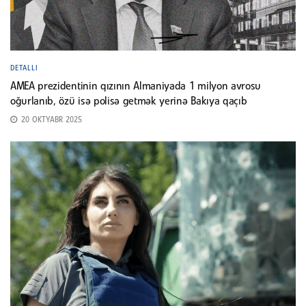
DETALLI
AMEA prezidentinin qızının Almaniyada 1 milyon avrosu
oğurlanıb, özü isə polisə getmək yerinə Bakıya qaçıb
20 OKTYABR 2025