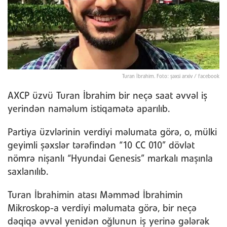
Turan İbrahim. Foto: şəxsi arxiv / facebook
AXCP üzvü Turan İbrahim bir neçə saat əvvəl iş
yerindən naməlum istiqamətə aparılıb.
Partiya üzvlərinin verdiyi məlumata görə, o, mülki
geyimli şəxslər tərəfindən “10 CC 010” dövlət
nömrə nişanlı “Hyundai Genesis” markalı maşınla
saxlanılıb.
Turan İbrahimin atası Məmməd İbrahimin
Mikroskop-a verdiyi məlumata görə, bir neçə
dəqiqə əvvəl yenidən oğlunun iş yerinə gələrək