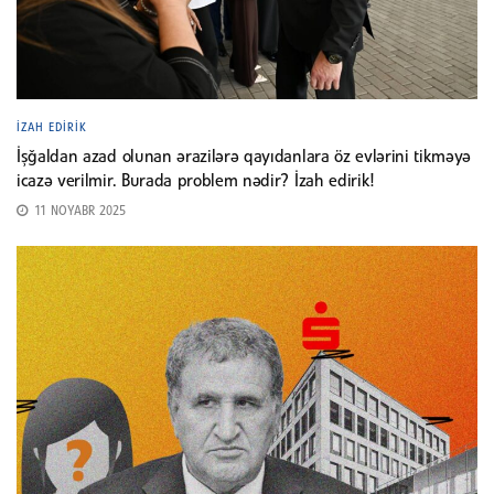
İZAH EDIRIK
İşğaldan azad olunan ərazilərə qayıdanlara öz evlərini tikməyə
icazə verilmir. Burada problem nədir? İzah edirik!
11 NOYABR 2025