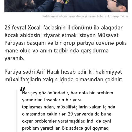
Polislə müsavatçılar arasında qarşıdurma. Foto: mikroskop media
26 fevral Xocalı faciəsinin il dönümü ilə əlaqədar
Xocalı abidəsini ziyarət etmək istəyən Müsavat
Partiyası başqanı və bir qrup partiya üzvünə polis
mane olub və anım tədbirində qarşıdurma
yaranıb.
Partiya sədri Arif Hacılı hesab edir ki, hakimiyyət
müxalifətçilərin xalqın içində olmasından çəkinir:
Hər şey göz önündədir, hər dəfə bir problem
yaradırlar. Insanların bir yerə
toplaşmasından, müxalifətçilərin xalqın içində
olmasından çəkinirlər. 20 yanvarda da buna
oxşar problemlər yaratmışdılar, indi də eyni
problem yaratdılar. Biz sadəcə gül qoymaq