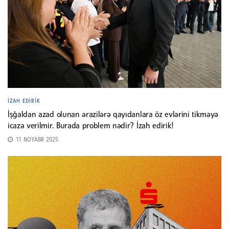
İZAH EDIRIK
İşğaldan azad olunan ərazilərə qayıdanlara öz evlərini tikməyə
icazə verilmir. Burada problem nədir? İzah edirik!
11 NOYABR 2025