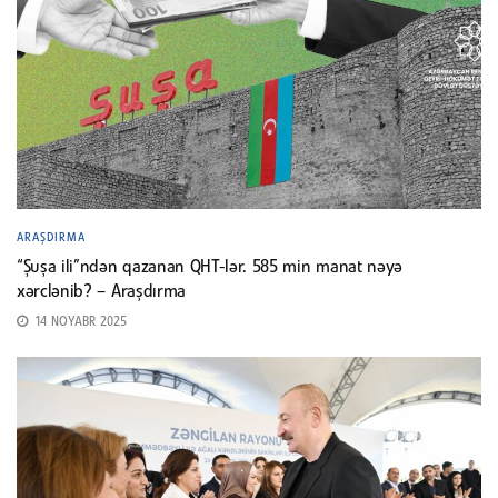
ARAŞDIRMA
“Şuşa ili”ndən qazanan QHT-lər. 585 min manat nəyə
xərclənib? – Araşdırma
14 NOYABR 2025