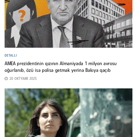
DETALLI
AMEA prezidentinin qızının Almaniyada 1 milyon avrosu
oğurlanıb, özü isə polisə getmək yerinə Bakıya qaçıb
20 OKTYABR 2025