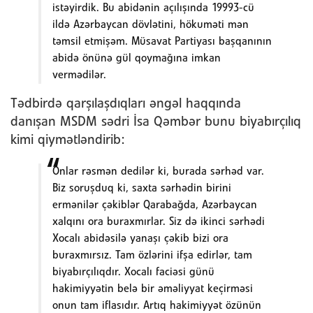
istəyirdik. Bu abidənin açılışında 19993-cü
ildə Azərbaycan dövlətini, hökuməti mən
təmsil etmişəm. Müsavat Partiyası başqanının
abidə önünə gül qoymağına imkan
vermədilər.
Tədbirdə qarşılaşdıqları əngəl haqqında
danışan MSDM sədri İsa Qəmbər bunu biyabırçılıq
kimi qiymətləndirib:
Onlar rəsmən dedilər ki, burada sərhəd var.
Biz soruşduq ki, saxta sərhədin birini
ermənilər çəkiblər Qarabağda, Azərbaycan
xalqını ora buraxmırlar. Siz də ikinci sərhədi
Xocalı abidəsilə yanaşı çəkib bizi ora
buraxmırsız. Tam özlərini ifşa edirlər, tam
biyabırçılıqdır. Xocalı faciəsi günü
hakimiyyətin belə bir əməliyyat keçirməsi
onun tam iflasıdır. Artıq hakimiyyət özünün