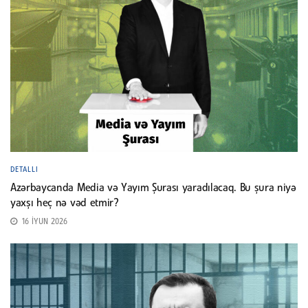
DETALLI
Azərbaycanda Media və Yayım Şurası yaradılacaq. Bu şura niyə
yaxşı heç nə vəd etmir?
16 İYUN 2026