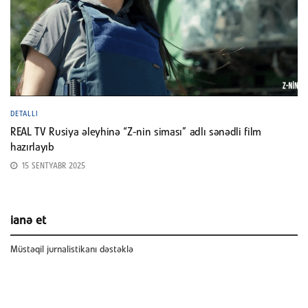
DETALLI
REAL TV Rusiya əleyhinə “Z-nin siması” adlı sənədli film
hazırlayıb
15 SENTYABR 2025
ianə et
Müstəqil jurnalistikanı dəstəklə