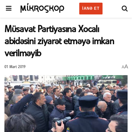
IANƏ ET
Müsavat Partiyasına Xocalı
abidəsini ziyarət etməyə imkan
verilməyib
A
A
01 Mart 2019