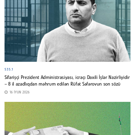
535.1
Sifarişçi Prezident Administrasiyası, icraçı Daxili İşlər Nazirliyidir
– 8 il azadlıqdan məhrum edilən Rüfət Səfərovun son sözü
16 İYUN 2026