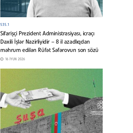
535.1
Sifarişçi Prezident Administrasiyası, icraçı
Daxili İşlər Nazirliyidir – 8 il azadlıqdan
məhrum edilən Rüfət Səfərovun son sözü
16 İYUN 2026