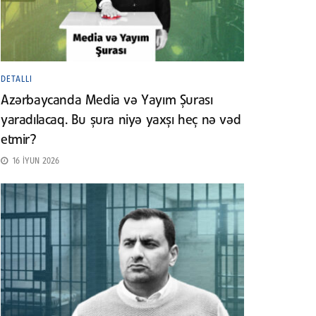
DETALLI
Azərbaycanda Media və Yayım Şurası
yaradılacaq. Bu şura niyə yaxşı heç nə vəd
etmir?
16 İYUN 2026