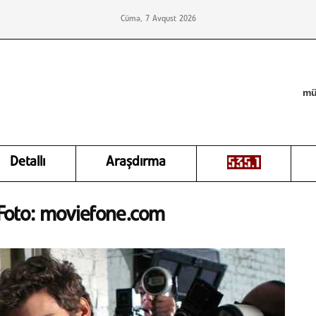
Cümə, 7 Avqust 2026
mü
Detallı
Araşdırma
. Foto: moviefone.com