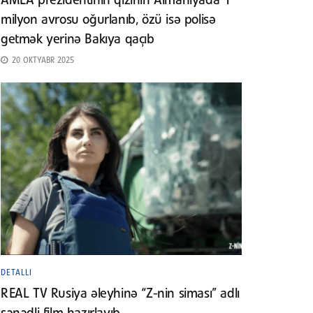
AMEA prezidentinin qızının Almaniyada 1
milyon avrosu oğurlanıb, özü isə polisə
getmək yerinə Bakıya qaçıb
20 OKTYABR 2025
DETALLI
REAL TV Rusiya əleyhinə “Z-nin siması” adlı