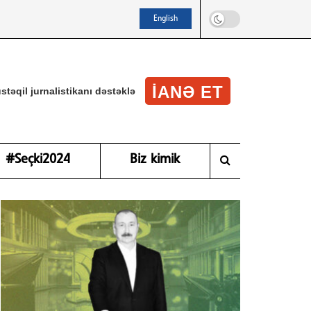
English
IANƏ ET
stəqil jurnalistikanı dəstəklə
#Seçki2024
Biz kimik