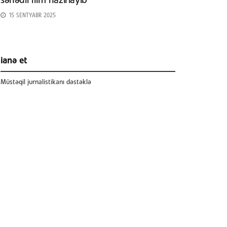
sənədli film hazırlayıb
15 SENTYABR 2025
ianə et
Müstəqil jurnalistikanı dəstəklə