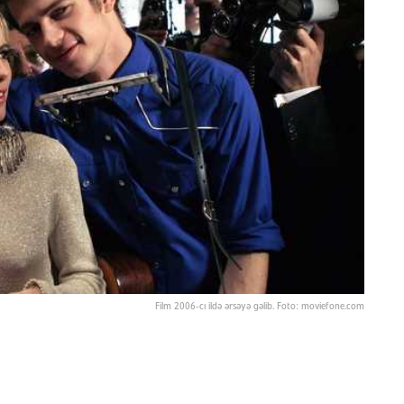
Film 2006-cı ildə ərsəyə gəlib. Foto: moviefone.com