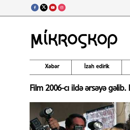
Xəbər
İzah edirik
Film 2006-cı ildə ərsəyə gəlib