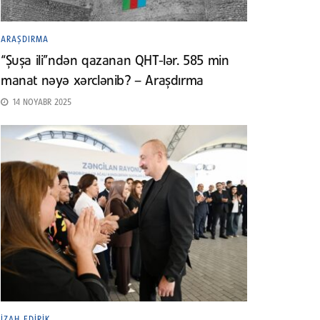
ARAŞDIRMA
“Şuşa ili”ndən qazanan QHT-lər. 585 min
manat nəyə xərclənib? – Araşdırma
14 NOYABR 2025
İZAH EDIRIK