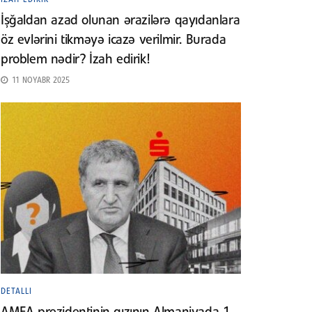
İşğaldan azad olunan ərazilərə qayıdanlara
öz evlərini tikməyə icazə verilmir. Burada
problem nədir? İzah edirik!
11 NOYABR 2025
DETALLI