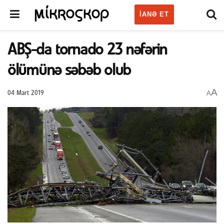
IANƏ ET
ABŞ-da tornado 23 nəfərin
ölümünə səbəb olub
A
A
04 Mart 2019