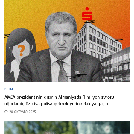
DETALLI
AMEA prezidentinin qızının Almaniyada 1 milyon avrosu
oğurlanıb, özü isə polisə getmək yerinə Bakıya qaçıb
20 OKTYABR 2025