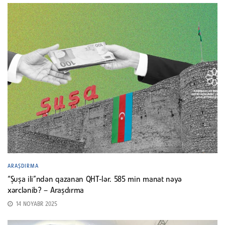
ARAŞDIRMA
“Şuşa ili”ndən qazanan QHT-lər. 585 min manat nəyə
xərclənib? – Araşdırma
14 NOYABR 2025