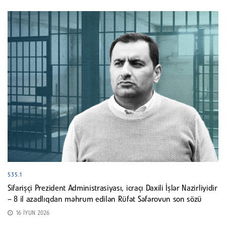
535.1
Sifarişçi Prezident Administrasiyası, icraçı Daxili İşlər Nazirliyidir
– 8 il azadlıqdan məhrum edilən Rüfət Səfərovun son sözü
16 İYUN 2026