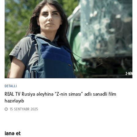
DETALLI
REAL TV Rusiya əleyhinə “Z-nin siması” adlı sənədli film
hazırlayıb
15 SENTYABR 2025
ianə et