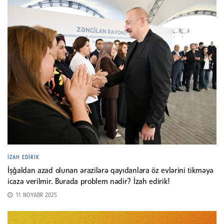
İZAH EDIRIK
İşğaldan azad olunan ərazilərə qayıdanlara öz evlərini tikməyə
icazə verilmir. Burada problem nədir? İzah edirik!
11 NOYABR 2025