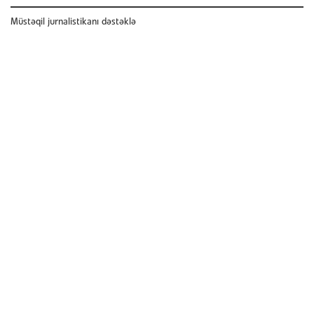
Müstəqil jurnalistikanı dəstəklə