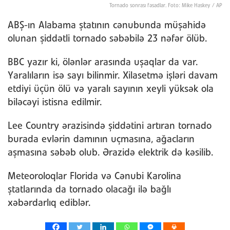
Tornado sonrası fəsadlar. Foto: Mike Haskey / AP
ABŞ-ın Alabama ştatının cənubunda müşahidə
olunan şiddətli tornado səbəbilə 23 nəfər ölüb.
BBC yazır ki, ölənlər arasında uşaqlar da var.
Yaralıların isə sayı bilinmir. Xilasetmə işləri davam
etdiyi üçün ölü və yaralı sayının xeyli yüksək ola
biləcəyi istisna edilmir.
Lee Country ərazisində şiddətini artıran tornado
burada evlərin damının uçmasına, ağacların
aşmasına səbəb olub. Ərazidə elektrik də kəsilib.
Meteoroloqlar Florida və Cənubi Karolina
ştatlarında da tornado olacağı ilə bağlı
xəbərdarlıq ediblər.