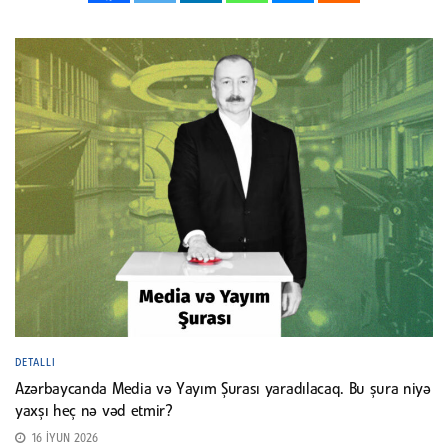
DETALLI
Azərbaycanda Media və Yayım Şurası yaradılacaq. Bu şura niyə
yaxşı heç nə vəd etmir?
16 İYUN 2026