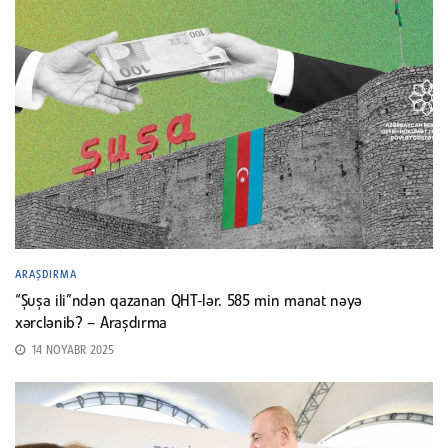
ARAŞDIRMA
“Şuşa ili”ndən qazanan QHT-lər. 585 min manat nəyə
xərclənib? – Araşdırma
14 NOYABR 2025