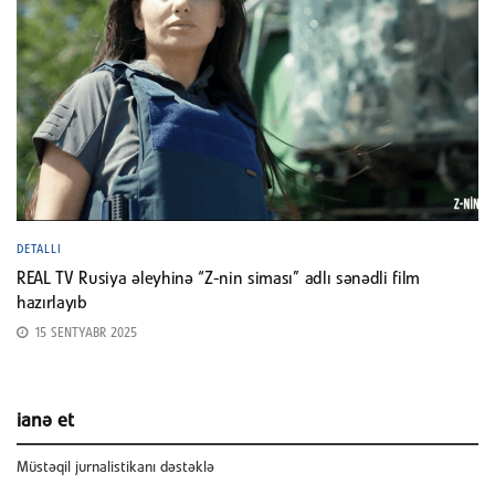
DETALLI
REAL TV Rusiya əleyhinə “Z-nin siması” adlı sənədli film
hazırlayıb
15 SENTYABR 2025
ianə et
Müstəqil jurnalistikanı dəstəklə