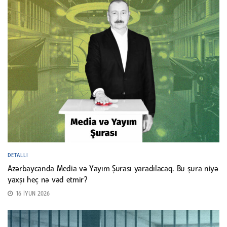
DETALLI
Azərbaycanda Media və Yayım Şurası yaradılacaq. Bu şura niyə
yaxşı heç nə vəd etmir?
16 İYUN 2026