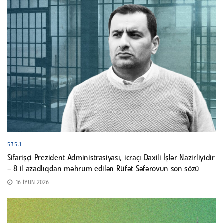
535.1
Sifarişçi Prezident Administrasiyası, icraçı Daxili İşlər Nazirliyidir
– 8 il azadlıqdan məhrum edilən Rüfət Səfərovun son sözü
16 İYUN 2026