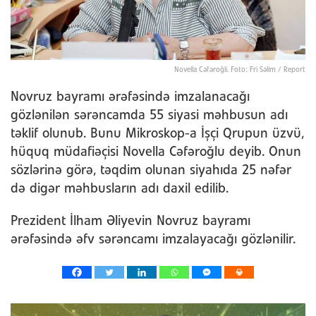
Novella Cəfəroğli. Foto: Fri Səlim / Report
Novruz bayramı ərəfəsində imzalanacağı
gözlənilən sərəncamda 55 siyasi məhbusun adı
təklif olunub. Bunu Mikroskop-a İşçi Qrupun üzvü,
hüquq müdafiəçisi Novella Cəfəroğlu deyib. Onun
sözlərinə görə, təqdim olunan siyahıda 25 nəfər
də digər məhbusların adı daxil edilib.
Prezident İlham Əliyevin Novruz bayramı
ərəfəsində əfv sərəncamı imzalayacağı gözlənilir.