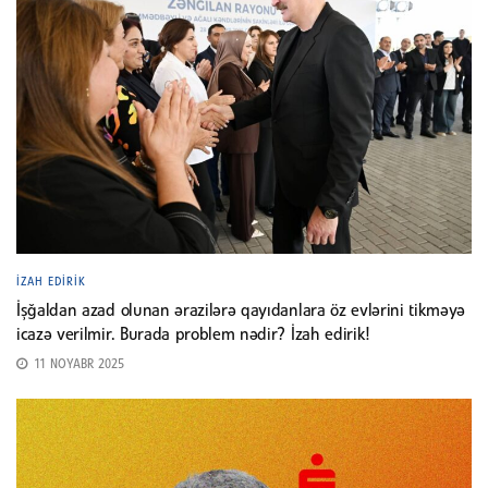
İZAH EDIRIK
İşğaldan azad olunan ərazilərə qayıdanlara öz evlərini tikməyə
icazə verilmir. Burada problem nədir? İzah edirik!
11 NOYABR 2025