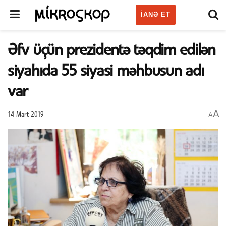
IANƏ ET
Əfv üçün prezidentə təqdim edilən
siyahıda 55 siyasi məhbusun adı
var
A
A
14 Mart 2019