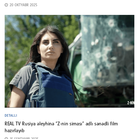
20 OKTYABR 2025
DETALLI
REAL TV Rusiya əleyhinə “Z-nin siması” adlı sənədli film
hazırlayıb