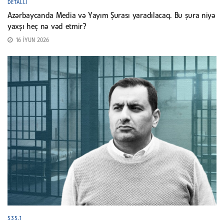
DETALLI
Azərbaycanda Media və Yayım Şurası yaradılacaq. Bu şura niyə
yaxşı heç nə vəd etmir?
16 İYUN 2026
535.1