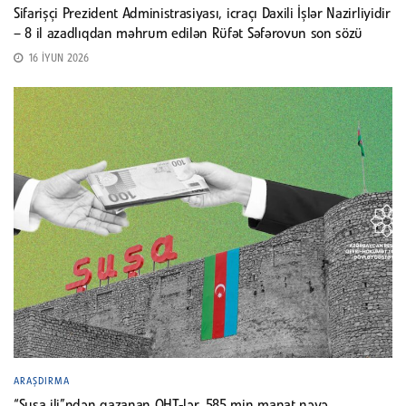
Sifarişçi Prezident Administrasiyası, icraçı Daxili İşlər Nazirliyidir
– 8 il azadlıqdan məhrum edilən Rüfət Səfərovun son sözü
16 İYUN 2026
ARAŞDIRMA
“Şuşa ili”ndən qazanan QHT-lər. 585 min manat nəyə