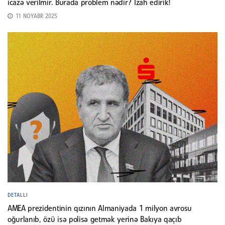
icazə verilmir. Burada problem nədir? İzah edirik!
11 NOYABR 2025
DETALLI
AMEA prezidentinin qızının Almaniyada 1 milyon avrosu
oğurlanıb, özü isə polisə getmək yerinə Bakıya qaçıb