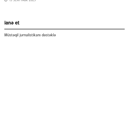
15 SENTYABR 2025
ianə et
Müstəqil jurnalistikanı dəstəklə