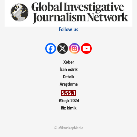
Follow us
Xəbər
İzah edirik
Detallı
Araşdırma
#Seçki2024
Biz kimik
© MikroskopMedia