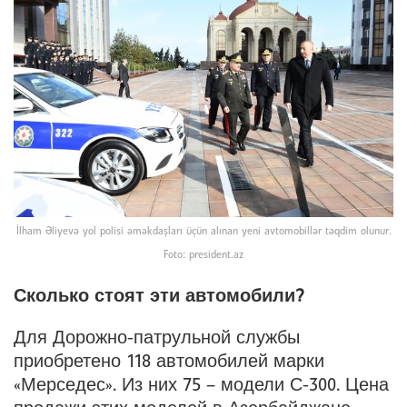
İlham Əliyevə yol polisi əməkdaşları üçün alınan yeni avtomobillər təqdim olunur.
Foto: president.az
Сколько стоят эти автомобили?
Для Дорожно-патрульной службы
приобретено 118 автомобилей марки
«Мерседес». Из них 75 – модели С-300. Цена