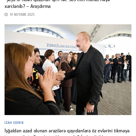
xərclənib? – Araşdırma
14 NOYABR 2025
İZAH EDIRIK
İşğaldan azad olunan ərazilərə qayıdanlara öz evlərini tikməyə