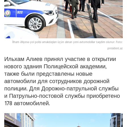
İlham Əliyevə yol polisi əməkdaşları üçün alınan yeni avtomobillər təqdim olunur. Foto:
president.az
Ильхам Алиев принял участие в открытии
нового здания Полицейской академии,
также были представлены новые
автомобили для сотрудников дорожной
полиции. Для Дорожно-патрульной службы
и Патрульно-постовой службы приобретено
178 автомобилей.