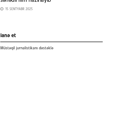
sənədli film hazırlayıb
15 SENTYABR 2025
ianə et
Müstəqil jurnalistikanı dəstəklə