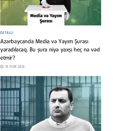
DETALLI
Azərbaycanda Media və Yayım Şurası
yaradılacaq. Bu şura niyə yaxşı heç nə vəd
etmir?
16 İYUN 2026