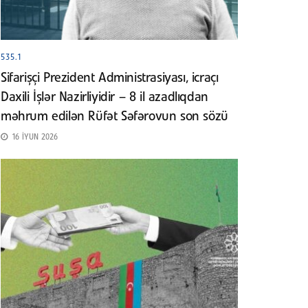
535.1
Sifarişçi Prezident Administrasiyası, icraçı
Daxili İşlər Nazirliyidir – 8 il azadlıqdan
məhrum edilən Rüfət Səfərovun son sözü
16 İYUN 2026