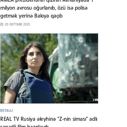
AMEA prezidentinin qızının Almaniyada 1
milyon avrosu oğurlanıb, özü isə polisə
getmək yerinə Bakıya qaçıb
20 OKTYABR 2025
DETALLI
REAL TV Rusiya əleyhinə “Z-nin siması” adlı