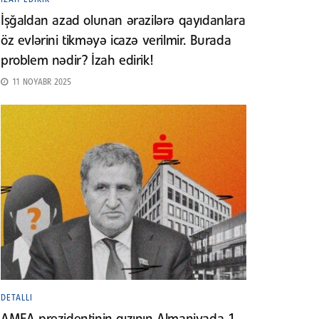
İşğaldan azad olunan ərazilərə qayıdanlara
öz evlərini tikməyə icazə verilmir. Burada
problem nədir? İzah edirik!
11 NOYABR 2025
DETALLI