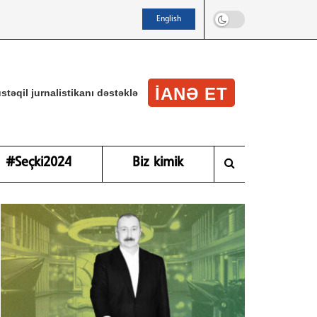
English
IANƏ ET
stəqil jurnalistikanı dəstəklə
#Seçki2024
Biz kimik