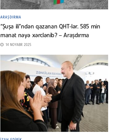
ARAŞDIRMA
“Şuşa ili”ndən qazanan QHT-lər. 585 min
manat nəyə xərclənib? – Araşdırma
14 NOYABR 2025
İZAH EDIRIK