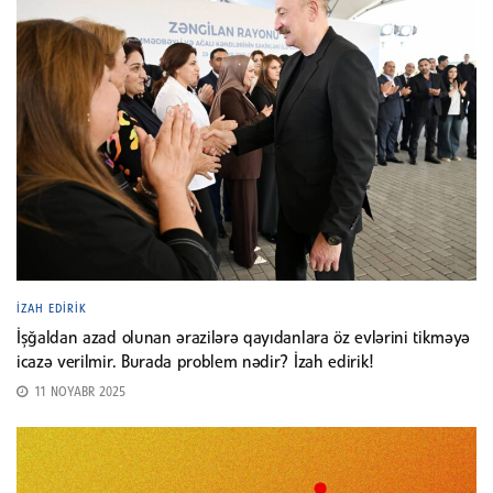
İZAH EDIRIK
İşğaldan azad olunan ərazilərə qayıdanlara öz evlərini tikməyə
icazə verilmir. Burada problem nədir? İzah edirik!
11 NOYABR 2025