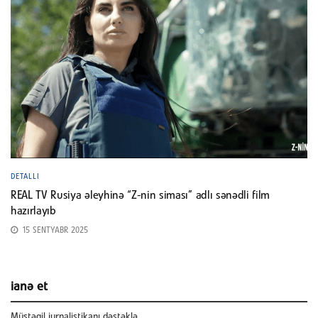
DETALLI
REAL TV Rusiya əleyhinə “Z-nin siması” adlı sənədli film
hazırlayıb
15 SENTYABR 2025
ianə et
Müstəqil jurnalistikanı dəstəklə