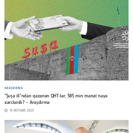
ARAŞDIRMA
“Şuşa ili”ndən qazanan QHT-lər. 585 min manat nəyə
xərclənib? – Araşdırma
14 NOYABR 2025