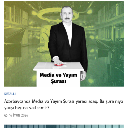
DETALLI
Azərbaycanda Media və Yayım Şurası yaradılacaq. Bu şura niyə
yaxşı heç nə vəd etmir?
16 İYUN 2026