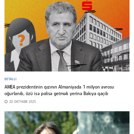
DETALLI
AMEA prezidentinin qızının Almaniyada 1 milyon avrosu
oğurlanıb, özü isə polisə getmək yerinə Bakıya qaçıb
20 OKTYABR 2025