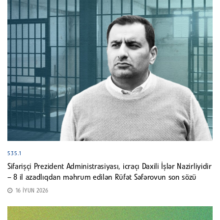
535.1
Sifarişçi Prezident Administrasiyası, icraçı Daxili İşlər Nazirliyidir
– 8 il azadlıqdan məhrum edilən Rüfət Səfərovun son sözü
16 İYUN 2026