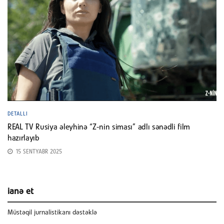
DETALLI
REAL TV Rusiya əleyhinə “Z-nin siması” adlı sənədli film
hazırlayıb
15 SENTYABR 2025
ianə et
Müstəqil jurnalistikanı dəstəklə