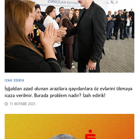
İZAH EDIRIK
İşğaldan azad olunan ərazilərə qayıdanlara öz evlərini tikməyə
icazə verilmir. Burada problem nədir? İzah edirik!
11 NOYABR 2025