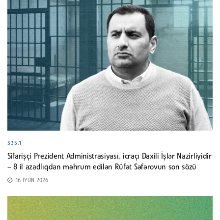
535.1
Sifarişçi Prezident Administrasiyası, icraçı Daxili İşlər Nazirliyidir
– 8 il azadlıqdan məhrum edilən Rüfət Səfərovun son sözü
16 İYUN 2026