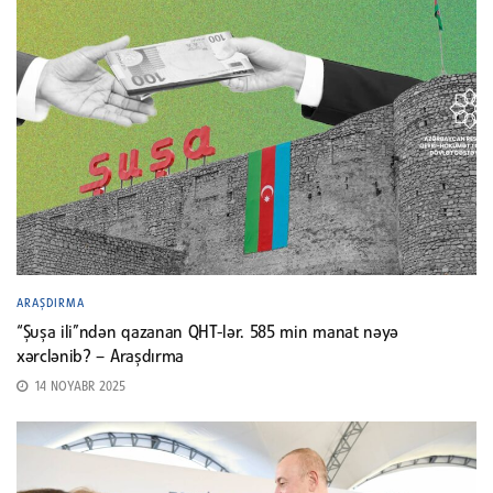
ARAŞDIRMA
“Şuşa ili”ndən qazanan QHT-lər. 585 min manat nəyə
xərclənib? – Araşdırma
14 NOYABR 2025