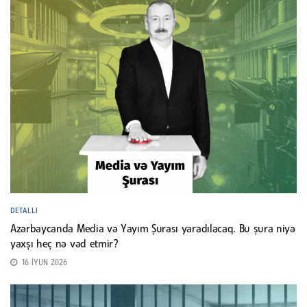
DETALLI
Azərbaycanda Media və Yayım Şurası yaradılacaq. Bu şura niyə
yaxşı heç nə vəd etmir?
16 İYUN 2026