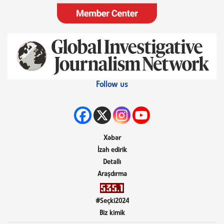
Follow us
Xəbər
İzah edirik
Detallı
Araşdırma
#Seçki2024
Biz kimik