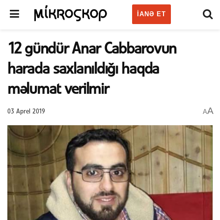
IANƏ ET
12 gündür Anar Cabbarovun
harada saxlanıldığı haqda
məlumat verilmir
A
A
03 Aprel 2019