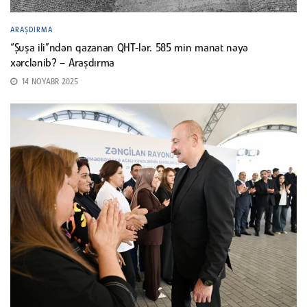
ARAŞDIRMA
“Şuşa ili”ndən qazanan QHT-lər. 585 min manat nəyə
xərclənib? – Araşdırma
14 NOYABR 2025