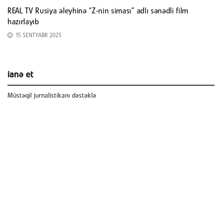
REAL TV Rusiya əleyhinə “Z-nin siması” adlı sənədli film
hazırlayıb
15 SENTYABR 2025
ianə et
Müstəqil jurnalistikanı dəstəklə