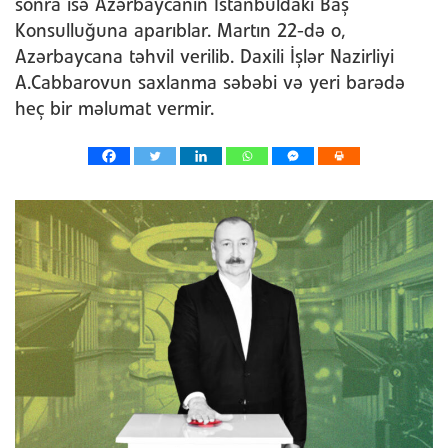
sonra isə Azərbaycanın İstanbuldakı Baş
Konsulluğuna aparıblar. Martın 22-də o,
Azərbaycana təhvil verilib. Daxili İşlər Nazirliyi
A.Cabbarovun saxlanma səbəbi və yeri barədə
heç bir məlumat vermir.