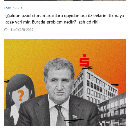
İZAH EDIRIK
İşğaldan azad olunan ərazilərə qayıdanlara öz evlərini tikməyə
icazə verilmir. Burada problem nədir? İzah edirik!
11 NOYABR 2025