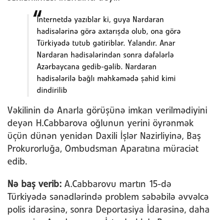
İnternetdə yazıblar ki, guya Nardaran
hadisələrinə görə axtarışda olub, ona görə
Türkiyədə tutub gətiriblər. Yalandır. Anar
Nardaran hadisələrindən sonra dəfələrlə
Azərbaycana gedib-gəlib. Nardaran
hadisələrilə bağlı məhkəmədə şahid kimi
dindirilib
Vəkilinin də Anarla görüşünə imkan verilmədiyini
deyən H.Cabbarova oğlunun yerini öyrənmək
üçün dünən yenidən Daxili İşlər Nazirliyinə, Baş
Prokurorluğa, Ombudsman Aparatına müraciət
edib.
Nə baş verib:
A.Cabbarovu martın 15-də
Türkiyədə sənədlərində problem səbəbilə əvvəlcə
polis idarəsinə, sonra Deportasiya İdarəsinə, daha