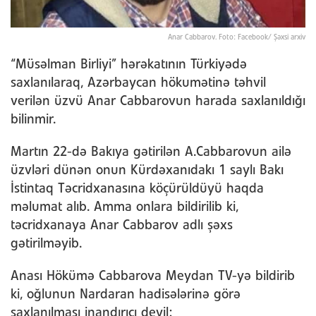
Anar Cabbarov. Foto: Facebook/ Şəxsi arxiv
“Müsəlman Birliyi” hərəkatının Türkiyədə
saxlanılaraq, Azərbaycan hökumətinə təhvil
verilən üzvü Anar Cabbarovun harada saxlanıldığı
bilinmir.
Martın 22-də Bakıya gətirilən A.Cabbarovun ailə
üzvləri dünən onun Kürdəxanıdakı 1 saylı Bakı
İstintaq Təcridxanasına köçürüldüyü haqda
məlumat alıb. Amma onlara bildirilib ki,
təcridxanaya Anar Cabbarov adlı şəxs
gətirilməyib.
Anası Hökümə Cabbarova Meydan TV-yə bildirib
ki, oğlunun Nardaran hadisələrinə görə
saxlanılması inandırıcı deyil: