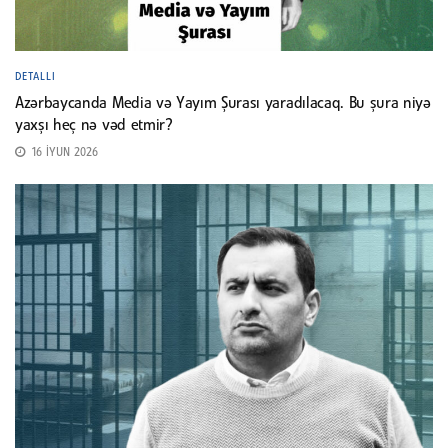
DETALLI
Azərbaycanda Media və Yayım Şurası yaradılacaq. Bu şura niyə
yaxşı heç nə vəd etmir?
16 İYUN 2026