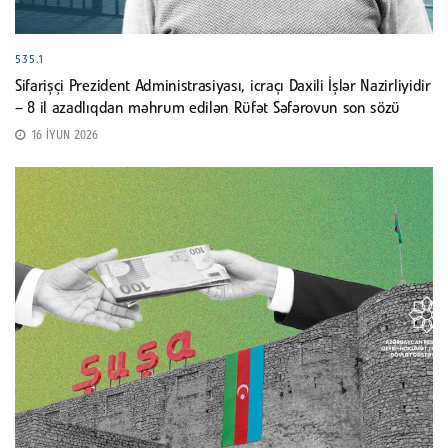
535.1
Sifarişçi Prezident Administrasiyası, icraçı Daxili İşlər Nazirliyidir
– 8 il azadlıqdan məhrum edilən Rüfət Səfərovun son sözü
16 İYUN 2026