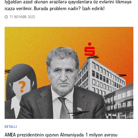
İşğaldan azad olunan ərazilərə qayıdanlara öz evlərini tikməyə
icazə verilmir. Burada problem nədir? İzah edirik!
11 NOYABR 2025
DETALLI
AMEA prezidentinin qızının Almaniyada 1 milyon avrosu