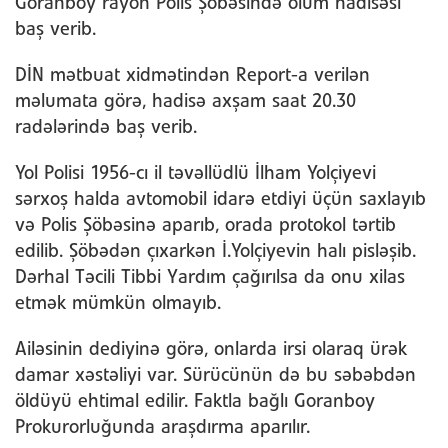
Goranboy rayon Polis Şöbəsində ölüm hadisəsi
baş verib.
DİN mətbuat xidmətindən Report-a verilən
məlumata görə, hadisə axşam saat 20.30
radələrində baş verib.
Yol Polisi 1956-cı il təvəllüdlü İlham Yolçiyevi
sərxoş halda avtomobil idarə etdiyi üçün saxlayıb
və Polis Şöbəsinə aparıb, orada protokol tərtib
edilib. Şöbədən çıxarkən İ.Yolçiyevin halı pisləşib.
Dərhal Təcili Tibbi Yardım çağırılsa da onu xilas
etmək mümkün olmayıb.
Ailəsinin dediyinə görə, onlarda irsi olaraq ürək
damar xəstəliyi var. Sürücünün də bu səbəbdən
öldüyü ehtimal edilir. Faktla bağlı Goranboy
Prokurorluğunda araşdırma aparılır.