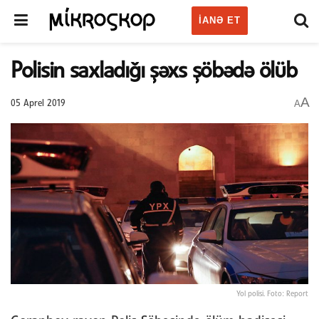
IANƏ ET
Polisin saxladığı şəxs şöbədə ölüb
A
A
05 Aprel 2019
Yol polisi. Foto: Report