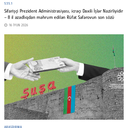
535.1
Sifarişçi Prezident Administrasiyası, icraçı Daxili İşlər Nazirliyidir
– 8 il azadlıqdan məhrum edilən Rüfət Səfərovun son sözü
16 İYUN 2026
ARAŞDIRMA