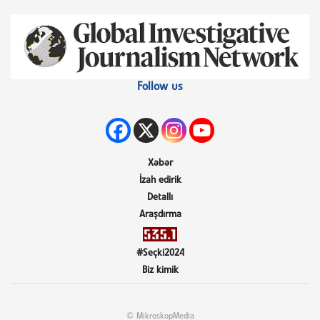
Follow us
Xəbər
İzah edirik
Detallı
Araşdırma
#Seçki2024
Biz kimik
© MikroskopMedia