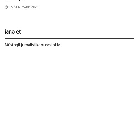
15 SENTYABR 2025
ianə et
Müstəqil jurnalistikanı dəstəklə