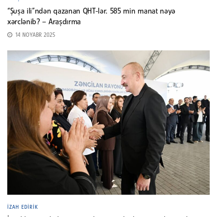
“Şuşa ili”ndən qazanan QHT-lər. 585 min manat nəyə
xərclənib? – Araşdırma
14 NOYABR 2025
İZAH EDIRIK