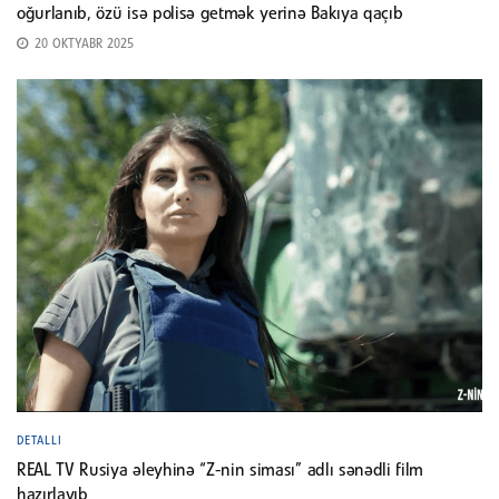
oğurlanıb, özü isə polisə getmək yerinə Bakıya qaçıb
20 OKTYABR 2025
DETALLI
REAL TV Rusiya əleyhinə “Z-nin siması” adlı sənədli film
hazırlayıb