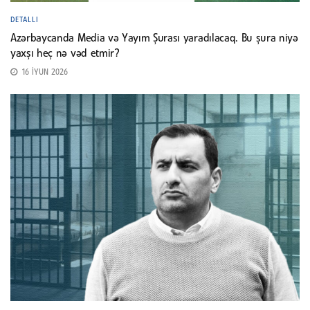
DETALLI
Azərbaycanda Media və Yayım Şurası yaradılacaq. Bu şura niyə
yaxşı heç nə vəd etmir?
16 İYUN 2026