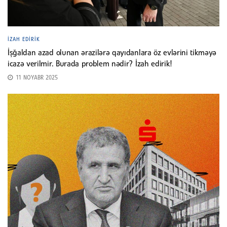
İZAH EDIRIK
İşğaldan azad olunan ərazilərə qayıdanlara öz evlərini tikməyə
icazə verilmir. Burada problem nədir? İzah edirik!
11 NOYABR 2025