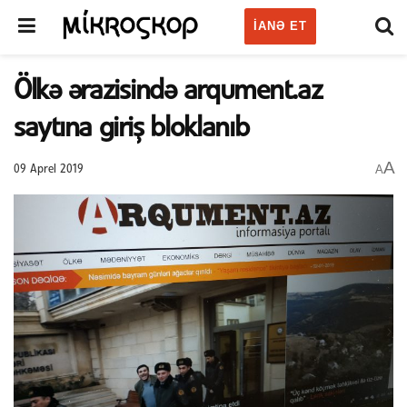
IANƏ ET
Ölkə ərazisində arqument.az
saytına giriş bloklanıb
A
A
09 Aprel 2019