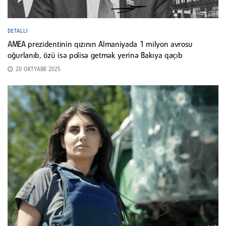
DETALLI
AMEA prezidentinin qızının Almaniyada 1 milyon avrosu
oğurlanıb, özü isə polisə getmək yerinə Bakıya qaçıb
20 OKTYABR 2025