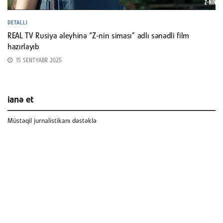
DETALLI
REAL TV Rusiya əleyhinə “Z-nin siması” adlı sənədli film
hazırlayıb
15 SENTYABR 2025
ianə et
Müstəqil jurnalistikanı dəstəklə