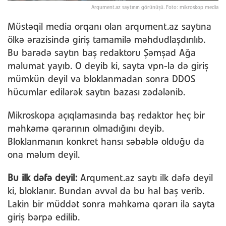
Arqument.az saytının görünüşü. Foto: mikroskop media
Müstəqil media orqanı olan arqument.az saytına
ölkə ərazisində giriş tamamilə məhdudlaşdırılıb.
Bu barədə saytın baş redaktoru Şəmşad Ağa
məlumat yayıb. O deyib ki, sayta vpn-lə də giriş
mümkün deyil və bloklanmadan sonra DDOS
hücumlar edilərək saytın bazası zədələnib.
Mikroskopa açıqlamasında baş redaktor heç bir
məhkəmə qərarının olmadığını deyib.
Bloklanmanın konkret hansı səbəblə olduğu da
ona məlum deyil.
Bu ilk dəfə deyil:
Arqument.az saytı ilk dəfə deyil
ki, bloklanır. Bundan əvvəl də bu hal baş verib.
Lakin bir müddət sonra məhkəmə qərarı ilə sayta
giriş bərpə edilib.