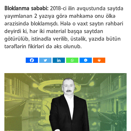
Bloklanma səbəbi:
2018-ci ilin avqustunda saytda
yayımlanan 2 yazıya görə məhkəmə onu ölkə
ərazisində bloklamışdı. Hələ o vaxt saytın rəhbəri
deyirdi ki, hər iki material başqa saytdan
götürülüb, istinadla verilib, üstəlik, yazıda bütün
tərəflərin fikirləri də əks olunub.