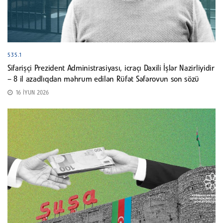
535.1
Sifarişçi Prezident Administrasiyası, icraçı Daxili İşlər Nazirliyidir
– 8 il azadlıqdan məhrum edilən Rüfət Səfərovun son sözü
16 İYUN 2026