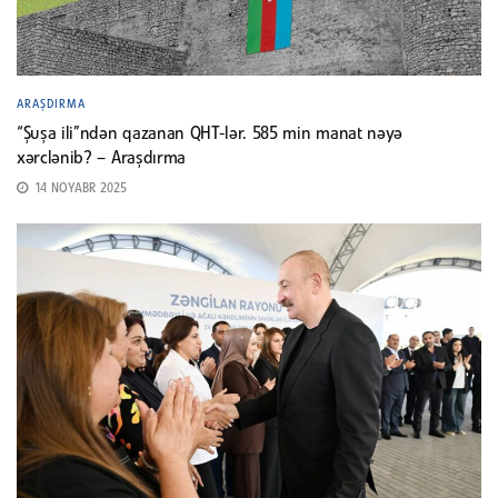
ARAŞDIRMA
“Şuşa ili”ndən qazanan QHT-lər. 585 min manat nəyə
xərclənib? – Araşdırma
14 NOYABR 2025