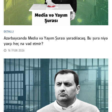
DETALLI
Azərbaycanda Media və Yayım Şurası yaradılacaq. Bu şura niyə
yaxşı heç nə vəd etmir?
16 İYUN 2026