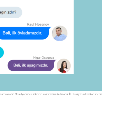
zərbaycanın 10 milyonuncu sakininin valideynləri ilə dialoqu. İllustrasiya: mikroskop media