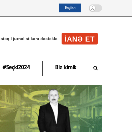
English
IANƏ ET
stəqil jurnalistikanı dəstəklə
#Seçki2024
Biz kimik