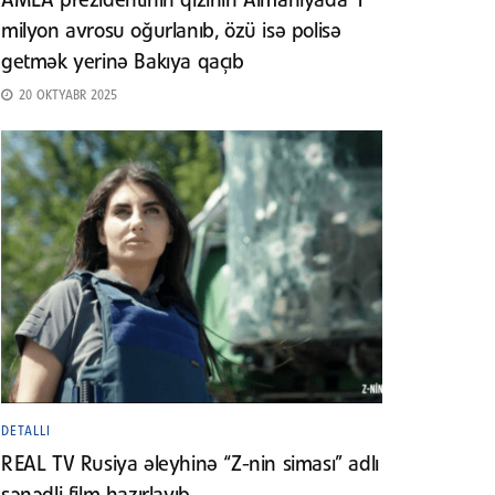
AMEA prezidentinin qızının Almaniyada 1
milyon avrosu oğurlanıb, özü isə polisə
getmək yerinə Bakıya qaçıb
20 OKTYABR 2025
DETALLI
REAL TV Rusiya əleyhinə “Z-nin siması” adlı