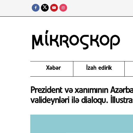
Xəbər
İzah edirik
Prezident və xanımının Azərb
valideynləri ilə dialoqu. İllus