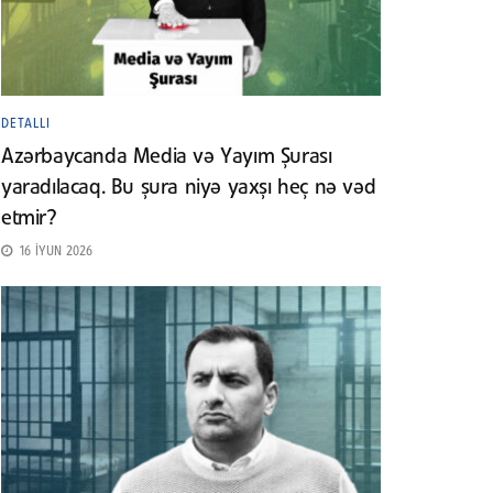
DETALLI
Azərbaycanda Media və Yayım Şurası
yaradılacaq. Bu şura niyə yaxşı heç nə vəd
etmir?
16 İYUN 2026