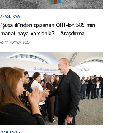
ARAŞDIRMA
“Şuşa ili”ndən qazanan QHT-lər. 585 min
manat nəyə xərclənib? – Araşdırma
14 NOYABR 2025
İZAH EDIRIK