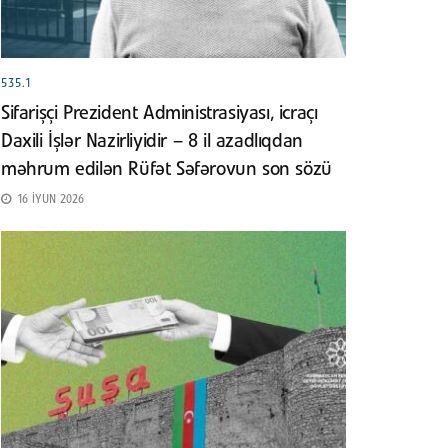
535.1
Sifarişçi Prezident Administrasiyası, icraçı
Daxili İşlər Nazirliyidir – 8 il azadlıqdan
məhrum edilən Rüfət Səfərovun son sözü
16 İYUN 2026