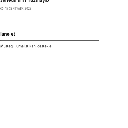
sənədli film hazırlayıb
15 SENTYABR 2025
ianə et
Müstəqil jurnalistikanı dəstəklə