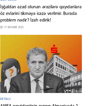
İşğaldan azad olunan ərazilərə qayıdanlara
öz evlərini tikməyə icazə verilmir. Burada
problem nədir? İzah edirik!
11 NOYABR 2025
DETALLI