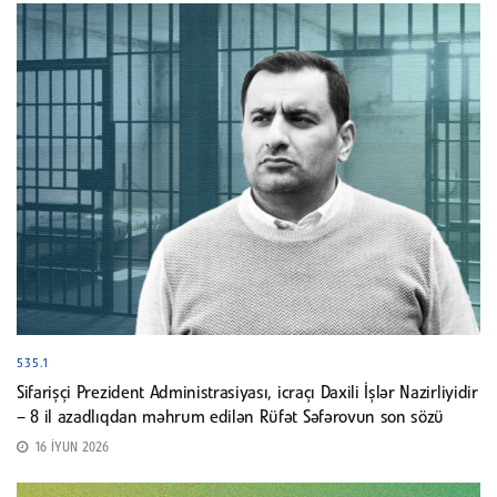
535.1
Sifarişçi Prezident Administrasiyası, icraçı Daxili İşlər Nazirliyidir
– 8 il azadlıqdan məhrum edilən Rüfət Səfərovun son sözü
16 İYUN 2026