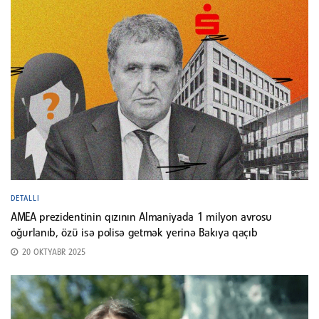
DETALLI
AMEA prezidentinin qızının Almaniyada 1 milyon avrosu
oğurlanıb, özü isə polisə getmək yerinə Bakıya qaçıb
20 OKTYABR 2025