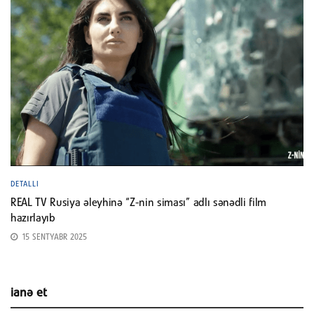
DETALLI
REAL TV Rusiya əleyhinə “Z-nin siması” adlı sənədli film
hazırlayıb
15 SENTYABR 2025
ianə et