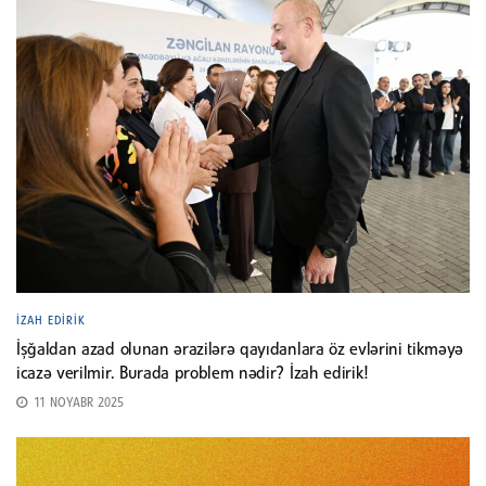
İZAH EDIRIK
İşğaldan azad olunan ərazilərə qayıdanlara öz evlərini tikməyə
icazə verilmir. Burada problem nədir? İzah edirik!
11 NOYABR 2025