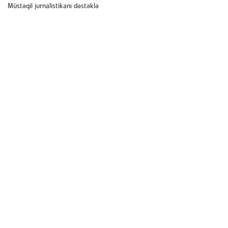
Müstəqil jurnalistikanı dəstəklə