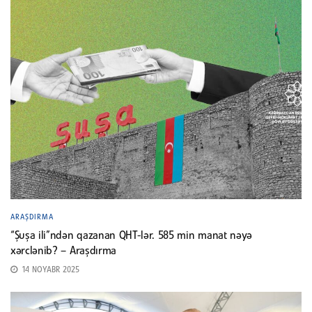
ARAŞDIRMA
“Şuşa ili”ndən qazanan QHT-lər. 585 min manat nəyə
xərclənib? – Araşdırma
14 NOYABR 2025