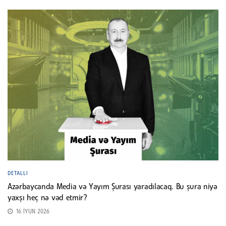
DETALLI
Azərbaycanda Media və Yayım Şurası yaradılacaq. Bu şura niyə
yaxşı heç nə vəd etmir?
16 İYUN 2026