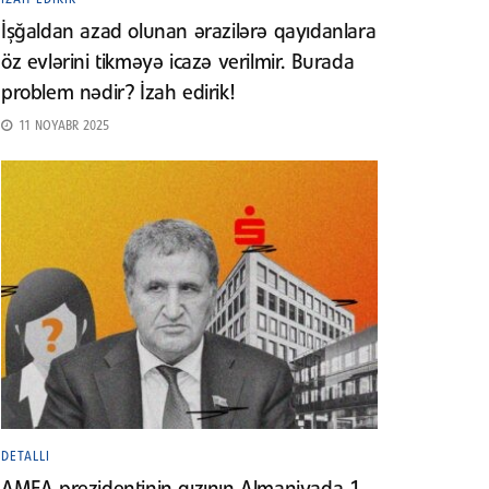
İşğaldan azad olunan ərazilərə qayıdanlara
öz evlərini tikməyə icazə verilmir. Burada
problem nədir? İzah edirik!
11 NOYABR 2025
DETALLI