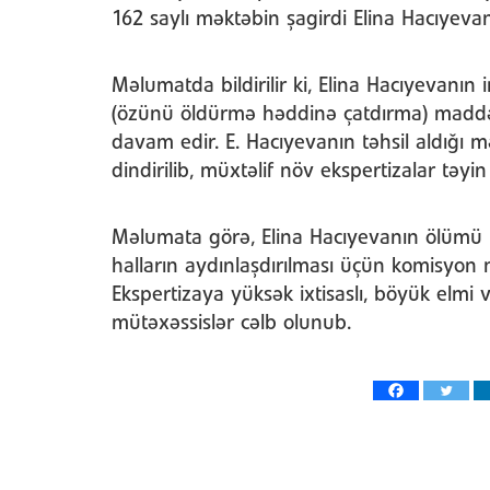
162 saylı məktəbin şagirdi Elina Hacıyevan
Məlumatda bildirilir ki, Elina Hacıyevanın i
(özünü öldürmə həddinə çatdırma) maddəsi i
davam edir. E. Hacıyevanın təhsil aldığı mə
dindirilib, müxtəlif növ ekspertizalar təyin 
Məlumata görə, Elina Hacıyevanın ölümü 
halların aydınlaşdırılması üçün komisyon 
Ekspertizaya yüksək ixtisaslı, böyük elmi v
mütəxəssislər cəlb olunub.