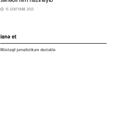
sənədli film hazırlayıb
15 SENTYABR 2025
ianə et
Müstəqil jurnalistikanı dəstəklə