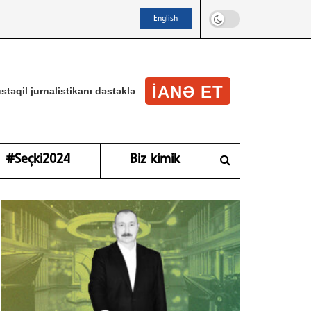
English
IANƏ ET
stəqil jurnalistikanı dəstəklə
#Seçki2024
Biz kimik