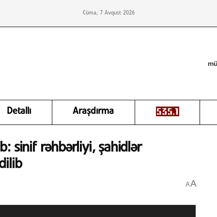
Cümə, 7 Avqust 2026
mü
Detallı
Araşdırma
 sinif rəhbərliyi, şahidlər
dilib
A
A