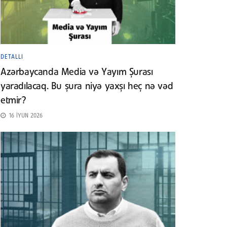
DETALLI
Azərbaycanda Media və Yayım Şurası
yaradılacaq. Bu şura niyə yaxşı heç nə vəd
etmir?
16 İYUN 2026