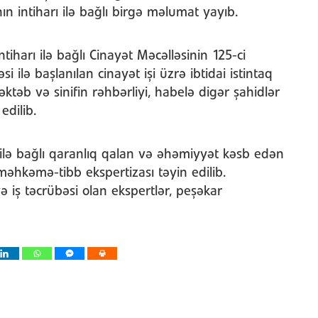
ın intiharı ilə bağlı birgə məlumat yayıb.
ntiharı ilə bağlı Cinayət Məcəlləsinin 125-ci
lə başlanılan cinayət işi üzrə ibtidai istintaq
ktəb və sinifin rəhbərliyi, habelə digər şahidlər
edilib.
ilə bağlı qaranlıq qalan və əhəmiyyət kəsb edən
məhkəmə-tibb ekspertizası təyin edilib.
ə iş təcrübəsi olan ekspertlər, peşəkar