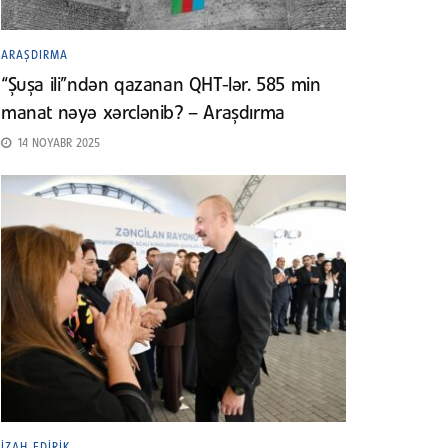
ARAŞDIRMA
“Şuşa ili”ndən qazanan QHT-lər. 585 min
manat nəyə xərclənib? – Araşdırma
14 NOYABR 2025
İZAH EDIRIK