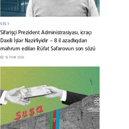
535.1
Sifarişçi Prezident Administrasiyası, icraçı
Daxili İşlər Nazirliyidir – 8 il azadlıqdan
məhrum edilən Rüfət Səfərovun son sözü
16 İYUN 2026