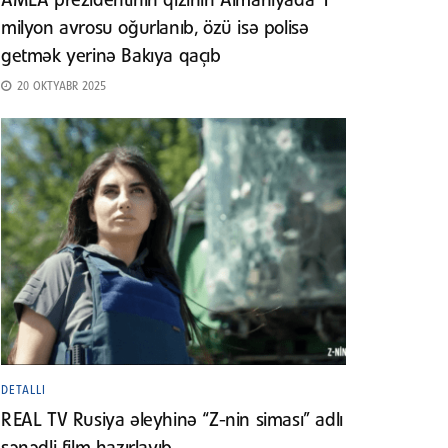
AMEA prezidentinin qızının Almaniyada 1
milyon avrosu oğurlanıb, özü isə polisə
getmək yerinə Bakıya qaçıb
20 OKTYABR 2025
DETALLI
REAL TV Rusiya əleyhinə “Z-nin siması” adlı