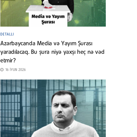
DETALLI
Azərbaycanda Media və Yayım Şurası
yaradılacaq. Bu şura niyə yaxşı heç nə vəd
etmir?
16 İYUN 2026