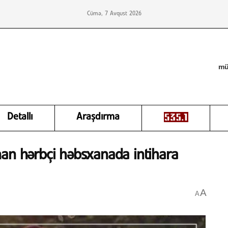
Cümə, 7 Avqust 2026
mü
Detallı
Araşdırma
nan hərbçi həbsxanada intihara
A
A