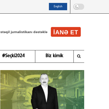
English
IANƏ ET
stəqil jurnalistikanı dəstəklə
#Seçki2024
Biz kimik