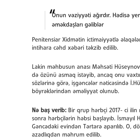
Onun vəziyyəti ağırdır. Hadisə yer
əməkdaşları gəliblər
Penitensiar Xidmətin ictimaiyyətlə əlaqə
intihara cəhd xəbəri təkzib edilib.
Lakin məhbusun anası Məhsəti Hüseynova 
də özünü asmaq istəyib, ancaq onu vaxtınd
sözlərinə görə, işgəncələr nəticəsində İ.
böyrəklərindən əməliyyat olunub.
Nə baş verib:
Bir qrup hərbçi 2017- ci il
sonra hərbçilərin həbsi başlayıb. İsmayı
Gəncədəki evindən Tərtərə aparılıb. O, dövl
azadlıqdan məhrum edilib.