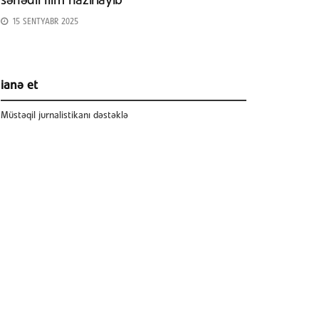
sənədli film hazırlayıb
15 SENTYABR 2025
ianə et
Müstəqil jurnalistikanı dəstəklə