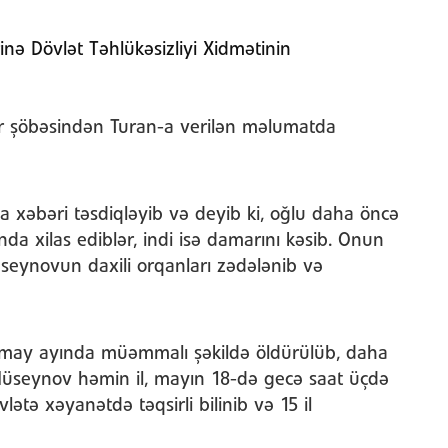
inə Dövlət Təhlükəsizliyi Xidmətinin
lər şöbəsindən Turan-a verilən məlumatda
xəbəri təsdiqləyib və deyib ki, oğlu daha öncə
a xilas ediblər, indi isə damarını kəsib. Onun
Hüseynovun daxili orqanları zədələnib və
in may ayında müəmmalı şəkildə öldürülüb, daha
l Hüseynov həmin il, mayın 18-də gecə saat üçdə
ətə xəyanətdə təqsirli bilinib və 15 il