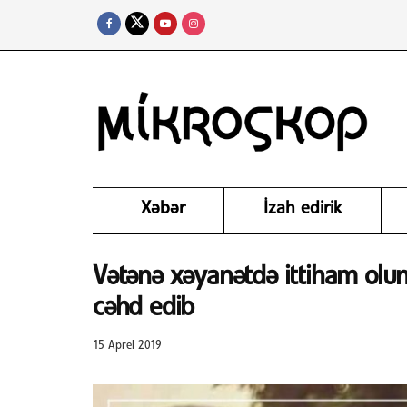
Xəbər
İzah edirik
Vətənə xəyanətdə ittiham olu
cəhd edib
15 Aprel 2019