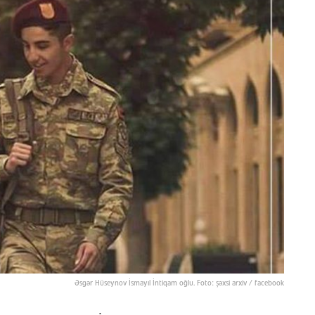
Əsgər Hüseynov İsmayıl İntiqam oğlu. Foto: şəxsi arxiv / facebook