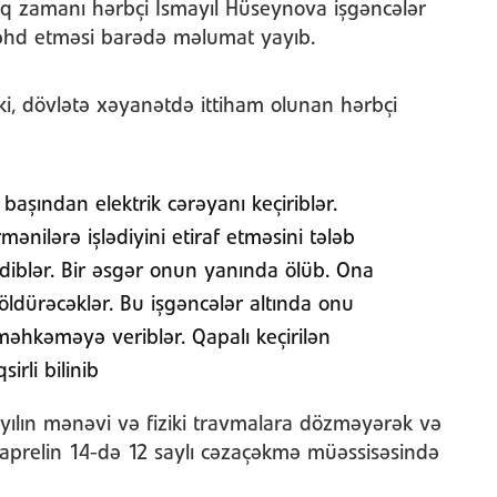
aq zamanı hərbçi İsmayıl Hüseynova işgəncələr
cəhd etməsi barədə məlumat yayıb.
ki, dövlətə xəyanətdə ittiham olunan hərbçi
aşından elektrik cərəyanı keçiriblər.
ənilərə işlədiyini etiraf etməsini tələb
ediblər. Bir əsgər onun yanında ölüb. Ona
 öldürəcəklər. Bu işgəncələr altında onu
əhkəməyə veriblər. Qapalı keçirilən
irli bilinib
ayılın mənəvi və fiziki travmalara dözməyərək və
 aprelin 14-də 12 saylı cəzaçəkmə müəssisəsində