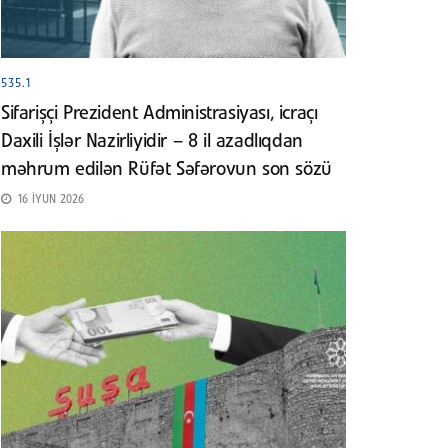
535.1
Sifarişçi Prezident Administrasiyası, icraçı
Daxili İşlər Nazirliyidir – 8 il azadlıqdan
məhrum edilən Rüfət Səfərovun son sözü
16 İYUN 2026