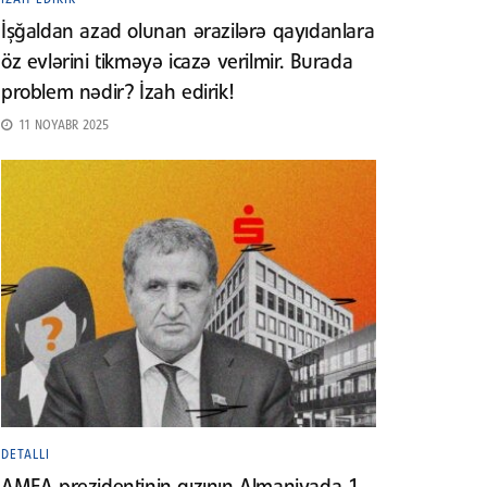
İşğaldan azad olunan ərazilərə qayıdanlara
öz evlərini tikməyə icazə verilmir. Burada
problem nədir? İzah edirik!
11 NOYABR 2025
DETALLI