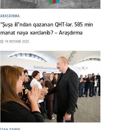
ARAŞDIRMA
“Şuşa ili”ndən qazanan QHT-lər. 585 min
manat nəyə xərclənib? – Araşdırma
14 NOYABR 2025
İZAH EDIRIK