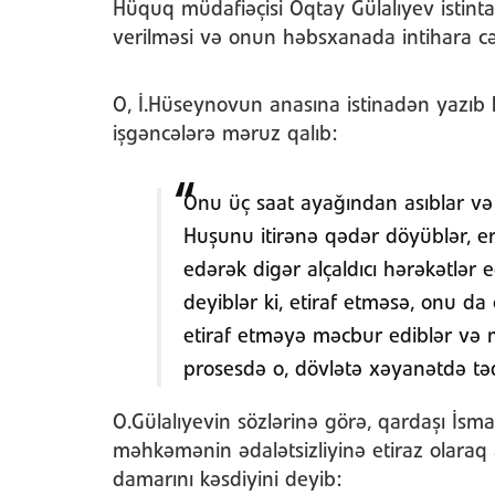
Hüquq müdafiəçisi Oqtay Gülalıyev istint
verilməsi və onun həbsxanada intihara 
O, İ.Hüseynovun anasına istinadən yazıb 
işgəncələrə məruz qalıb:
Onu üç saat ayağından asıblar və b
Huşunu itirənə qədər döyüblər, erm
edərək digər alçaldıcı hərəkətlər 
deyiblər ki, etiraf etməsə, onu da
etiraf etməyə məcbur ediblər və m
prosesdə o, dövlətə xəyanətdə təqs
O.Gülalıyevin sözlərinə görə, qardaşı İsm
məhkəmənin ədalətsizliyinə etiraz olaraq
damarını kəsdiyini deyib: