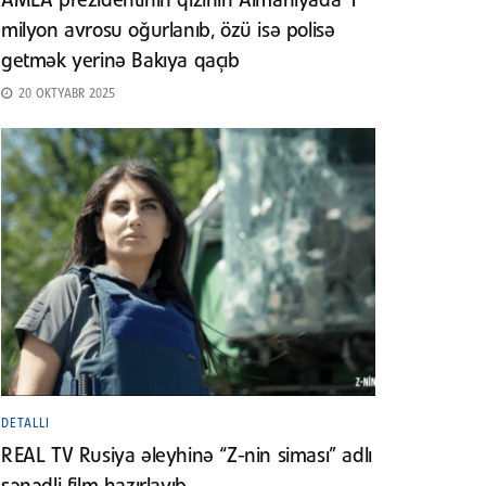
AMEA prezidentinin qızının Almaniyada 1
milyon avrosu oğurlanıb, özü isə polisə
getmək yerinə Bakıya qaçıb
20 OKTYABR 2025
DETALLI
REAL TV Rusiya əleyhinə “Z-nin siması” adlı