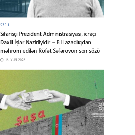
535.1
Sifarişçi Prezident Administrasiyası, icraçı
Daxili İşlər Nazirliyidir – 8 il azadlıqdan
məhrum edilən Rüfət Səfərovun son sözü
16 İYUN 2026