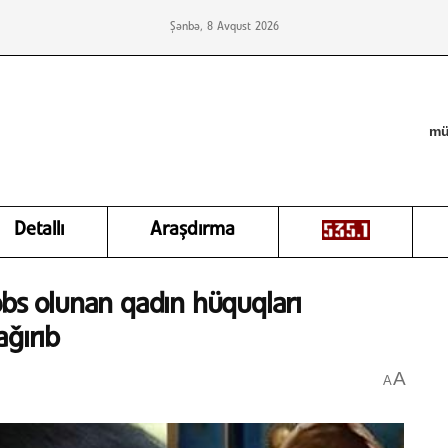
Şənbə, 8 Avqust 2026
mü
Detallı
Araşdırma
əbs olunan qadın hüquqları
ağırıb
A
A