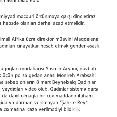
lmasını tələb edib.
kimiyyəti məcburi örtünməyə qarşı dinc etiraz
 həbsdə olanları dərhal azad etməlidir.
Şimali Afrika üzrə direktor müavini Maqdalena
adınları cinayətkar hesab etmək gender əsaslı
üquqları müdafiəçisi Yasmin Aryani, növbəti
 üçün polisə gedən anası Monireh Arabşahi
inə səbəb onların 8 mart Beynəlxalq Qadınlar
aydıqları video olub. Qadınlar sistemə qarşı
k də daxil olmaqla bir çox maddədə ittiham
 qida və dərman verilməyən “Şahr-e Rey”
çıxmasına icazə verilmədiyi bildirilir.