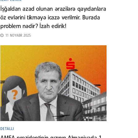
İşğaldan azad olunan ərazilərə qayıdanlara
öz evlərini tikməyə icazə verilmir. Burada
problem nədir? İzah edirik!
11 NOYABR 2025
DETALLI