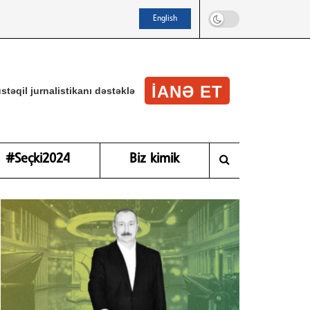
English
IANƏ ET
stəqil jurnalistikanı dəstəklə
#Seçki2024
Biz kimik