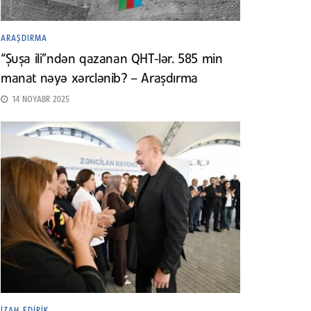
ARAŞDIRMA
“Şuşa ili”ndən qazanan QHT-lər. 585 min
manat nəyə xərclənib? – Araşdırma
14 NOYABR 2025
İZAH EDIRIK