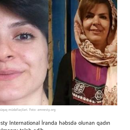
hüquq müdafiəçiləri. Foto: amnesty.org
sty International İranda həbsdə olunan qadın