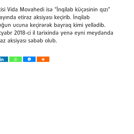
i Vida Movahedi isə “İnqilab küçəsinin qızı”
 ayında etiraz aksiyası keçirib. İnqilab
uğun ucuna keçirərək bayraq kimi yellədib.
tyabr 2018-ci il tarixində yenə eyni meydanda
iraz aksiyası səbəb olub.