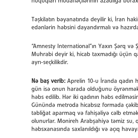
hüquqları müdafiəçilərinin azadlığa buraxı
Təşkilatın bəyanatında deyilir ki, İran ha
edənlərin həbsini dayandırmalı və hazırda
“Amnesty International”ın Yaxın Şərq və 
Muhrabi deyir ki, hicab taxmadığı üçün q
ayrı-seçkilikdir.
Nə baş verib:
Aprelin 10-u İranda qadın h
gün isə onun harada olduğunu öyrənmək
həbs edilib. Hər iki qadının həbs edilməs
Günündə metroda hicabsız formada çəkib y
təbliğat aparmaq və fahişəliyə cəlb etmə
olunurlar. Monireh Arabşahiyə təmiz su,
həbsxanasında saxlanıldığı və açıq havaya 