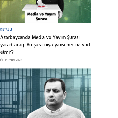
DETALLI
Azərbaycanda Media və Yayım Şurası
yaradılacaq. Bu şura niyə yaxşı heç nə vəd
etmir?
16 İYUN 2026