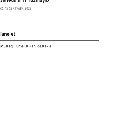
sənədli film hazırlayıb
15 SENTYABR 2025
ianə et
Müstəqil jurnalistikanı dəstəklə