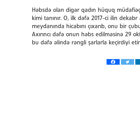
Həbsdə olan digər qadın hüquq müdafiəçis
kimi tanınır. O, ilk dəfə 2017-ci ilin dekabr
meydanında hicabını çıxarıb, onu bir çub
Axırıncı dəfə onun həbs edilməsinə 29 ok
bu dəfə əlində rəngli şarlarla keçirdiyi et