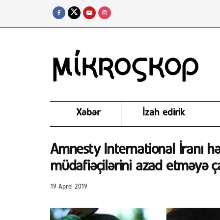
Xəbər
İzah edirik
Amnesty International İranı h
müdafiəçilərini azad etməyə ç
19 Aprel 2019