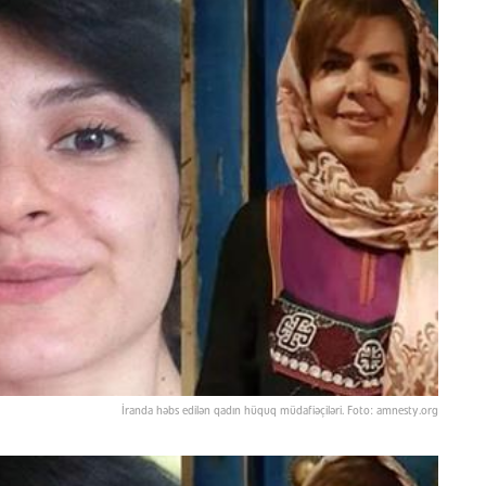
İranda həbs edilən qadın hüquq müdafiəçiləri. Foto: amnesty.org