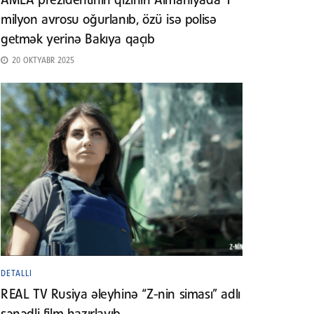
AMEA prezidentinin qızının Almaniyada 1
milyon avrosu oğurlanıb, özü isə polisə
getmək yerinə Bakıya qaçıb
20 OKTYABR 2025
DETALLI
REAL TV Rusiya əleyhinə “Z-nin siması” adlı