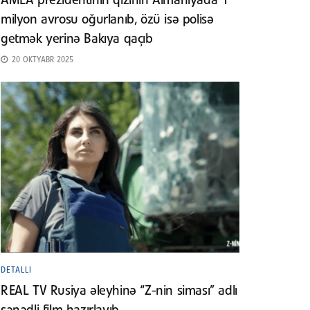
AMEA prezidentinin qızının Almaniyada 1
milyon avrosu oğurlanıb, özü isə polisə
getmək yerinə Bakıya qaçıb
20 OKTYABR 2025
DETALLI
REAL TV Rusiya əleyhinə “Z-nin siması” adlı