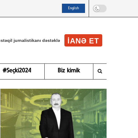
English
IANƏ ET
stəqil jurnalistikanı dəstəklə
#Seçki2024
Biz kimik