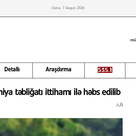
Cümə, 7 Avqust 2026
mü
Detallı
Araşdırma
 təbliğatı ittihamı ilə həbs edilib
A
A