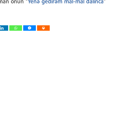
aman onun “
Yenə gedirəm mal-mal dalınca
”