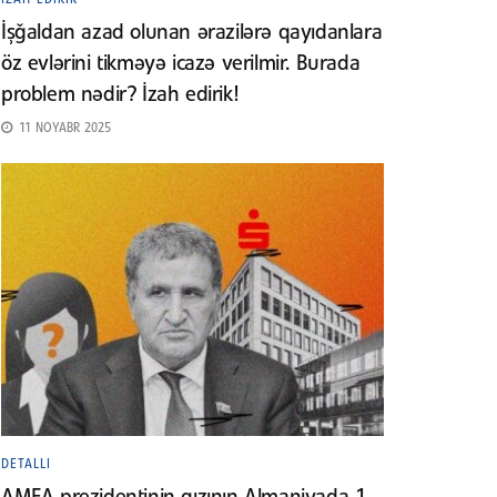
İşğaldan azad olunan ərazilərə qayıdanlara
öz evlərini tikməyə icazə verilmir. Burada
problem nədir? İzah edirik!
11 NOYABR 2025
DETALLI