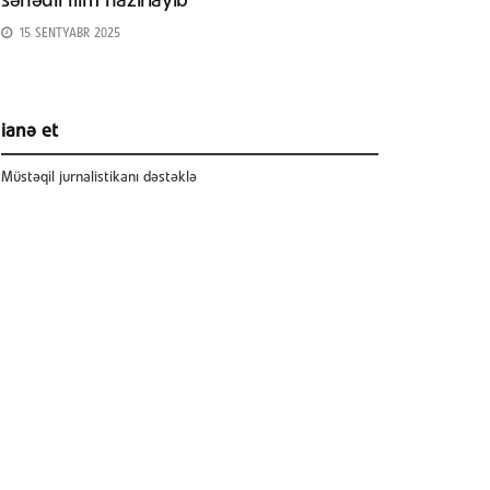
sənədli film hazırlayıb
15 SENTYABR 2025
ianə et
Müstəqil jurnalistikanı dəstəklə