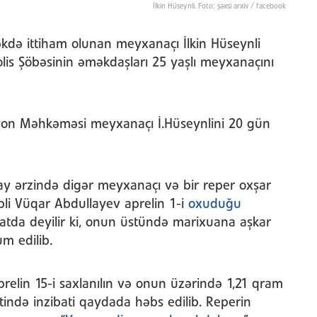
İlkin Hüseynli. Foto: şəxsi arxiv / facebook
də ittiham olunan meyxanaçı İlkin Hüseynli
Polis Şöbəsinin əməkdaşları 25 yaşlı meyxanaçını
ayon Məhkəməsi meyxanaçı İ.Hüseynlini 20 gün
ay ərzində digər meyxanaçı və bir reper oxşar
bli Vüqar Abdullayev aprelin 1-i
oxuduğu
atda deyilir ki, onun üstündə marixuana aşkar
um edilib.
relin 15-i saxlanılın və onun üzərində 1,21 qram
ində inzibati qaydada həbs edilib. Reperin