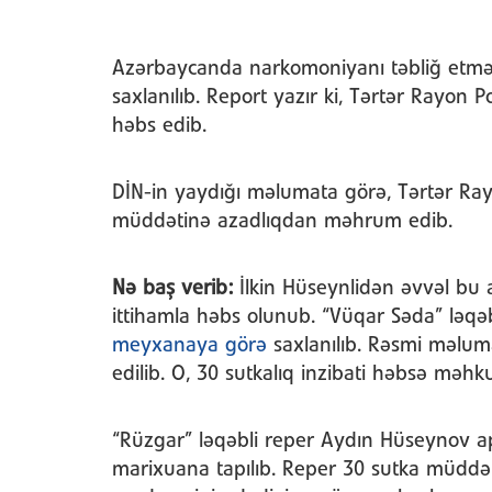
Azərbaycanda narkomoniyanı təbliğ etmək
saxlanılıb. Report yazır ki, Tərtər Rayon 
həbs edib.
DİN-in yaydığı məlumata görə, Tərtər R
müddətinə azadlıqdan məhrum edib.
Nə baş verib:
İlkin Hüseynlidən əvvəl bu 
ittihamla həbs olunub. “Vüqar Səda” ləqə
meyxanaya görə
saxlanılıb. Rəsmi məlum
edilib. O, 30 sutkalıq inzibati həbsə məhk
“Rüzgar” ləqəbli reper Aydın Hüseynov ap
marixuana tapılıb. Reper 30 sutka müddət