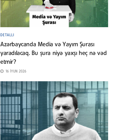
DETALLI
Azərbaycanda Media və Yayım Şurası
yaradılacaq. Bu şura niyə yaxşı heç nə vəd
etmir?
16 İYUN 2026