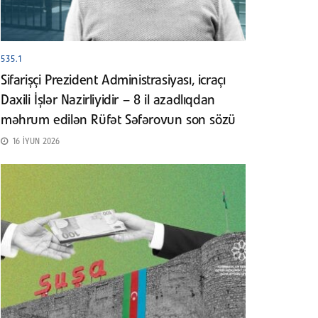
535.1
Sifarişçi Prezident Administrasiyası, icraçı
Daxili İşlər Nazirliyidir – 8 il azadlıqdan
məhrum edilən Rüfət Səfərovun son sözü
16 İYUN 2026