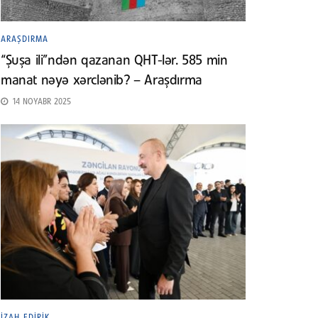
ARAŞDIRMA
“Şuşa ili”ndən qazanan QHT-lər. 585 min
manat nəyə xərclənib? – Araşdırma
14 NOYABR 2025
İZAH EDIRIK